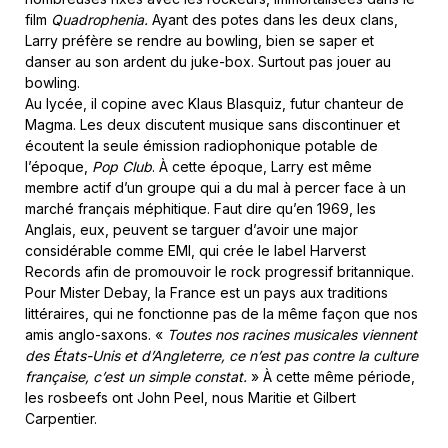
film
Quadrophenia.
Ayant des potes dans les deux clans,
Larry préfère se rendre au bowling, bien se saper et
danser au son ardent du juke-box. Surtout pas jouer au
bowling.
Au lycée, il copine avec Klaus Blasquiz, futur chanteur de
Magma. Les deux discutent musique sans discontinuer et
écoutent la seule émission radiophonique potable de
l’époque,
Pop Club
. À cette époque, Larry est même
membre actif d’un groupe qui a du mal à percer face à un
marché français méphitique. Faut dire qu’en 1969, les
Anglais, eux, peuvent se targuer d’avoir une major
considérable comme EMI, qui crée le label Harverst
Records afin de promouvoir le rock progressif britannique.
Pour Mister Debay, la France est un pays aux traditions
littéraires, qui ne fonctionne pas de la même façon que nos
amis anglo-saxons. «
Toutes nos racines musicales viennent
des États-Unis et d’Angleterre, ce n’est pas contre la culture
française, c’est un simple constat.
» À cette même période,
les rosbeefs ont John Peel, nous Maritie et Gilbert
Carpentier.