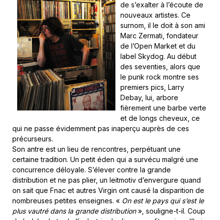
de s’exalter à l’écoute de
nouveaux artistes. Ce
surnom, il le doit à son ami
Marc Zermati, fondateur
de l’Open Market et du
label Skydog. Au début
des seventies, alors que
le punk rock montre ses
premiers pics, Larry
Debay, lui, arbore
fièrement une barbe verte
et de longs cheveux, ce
qui ne passe évidemment pas inaperçu auprès de ces
précurseurs.
Son antre est un lieu de rencontres, perpétuant une
certaine tradition. Un petit éden qui a survécu malgré une
concurrence déloyale. S’élever contre la grande
distribution et ne pas plier, un leitmotiv d’envergure quand
on sait que Fnac et autres Virgin ont causé la disparition de
nombreuses petites enseignes. «
On est le pays qui s’est le
plus vautré dans la grande distribution
», souligne-t-il. Coup