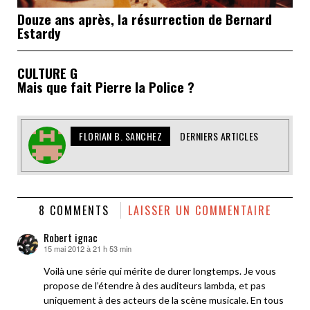
Douze ans après, la résurrection de Bernard
Estardy
CULTURE G
Mais que fait Pierre la Police ?
FLORIAN B. SANCHEZ
DERNIERS ARTICLES
8 COMMENTS
LAISSER UN COMMENTAIRE
Robert ignac
15 mai 2012 à 21 h 53 min
dit :
Voilà une série qui mérite de durer longtemps. Je vous
propose de l’étendre à des auditeurs lambda, et pas
uniquement à des acteurs de la scène musicale. En tous