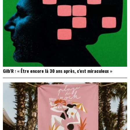
Gilb’R : « Être encore là 30 ans après, c’est miraculeux »