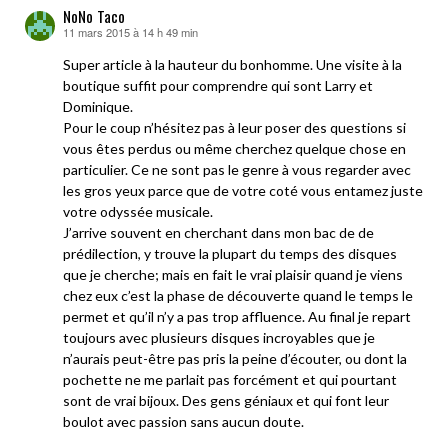
NoNo Taco
11 mars 2015 à 14 h 49 min
dit :
Super article à la hauteur du bonhomme. Une visite à la
boutique suffit pour comprendre qui sont Larry et
Dominique.
Pour le coup n’hésitez pas à leur poser des questions si
vous êtes perdus ou même cherchez quelque chose en
particulier. Ce ne sont pas le genre à vous regarder avec
les gros yeux parce que de votre coté vous entamez juste
votre odyssée musicale.
J’arrive souvent en cherchant dans mon bac de de
prédilection, y trouve la plupart du temps des disques
que je cherche; mais en fait le vrai plaisir quand je viens
chez eux c’est la phase de découverte quand le temps le
permet et qu’il n’y a pas trop affluence. Au final je repart
toujours avec plusieurs disques incroyables que je
n’aurais peut-être pas pris la peine d’écouter, ou dont la
pochette ne me parlait pas forcément et qui pourtant
sont de vrai bijoux. Des gens géniaux et qui font leur
boulot avec passion sans aucun doute.