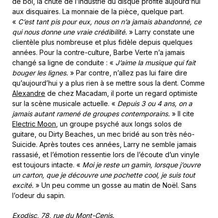
de bol, la chute de l’industrie du disque profite aujourd’hui
aux disquaires. La monnaie de la pièce, quelque part.
«
C’est tant pis pour eux, nous on n’a jamais abandonné, ce
qui nous donne une vraie crédibilité.
» Larry constate une
clientèle plus nombreuse et plus fidèle depuis quelques
années. Pour la contre-culture, Barbe Verte n’a jamais
changé sa ligne de conduite : «
J’aime la musique qui fait
bouger les lignes.
» Par contre, n’allez pas lui faire dire
qu’aujourd’hui y a plus rien à se mettre sous la dent. Comme
Alexandre
de chez Macadam, il porte un regard optimiste
sur la scène musicale actuelle. «
Depuis 3 ou 4 ans, on a
jamais autant ramené de groupes contemporains.
» Il cite
Electric Moon
, un groupe psyché aux longs solos de
guitare, ou Dirty Beaches, un mec bridé au son très néo-
Suicide. Après toutes ces années, Larry ne semble jamais
rassasié, et l’émotion ressentie lors de l’écoute d’un vinyle
est toujours intacte. «
Moi je reste un gamin, lorsque j’ouvre
un carton, que je découvre une pochette cool, je suis tout
excité.
» Un peu comme un gosse au matin de Noël. Sans
l’odeur du sapin.
Exodisc, 78, rue du Mont-Cenis.