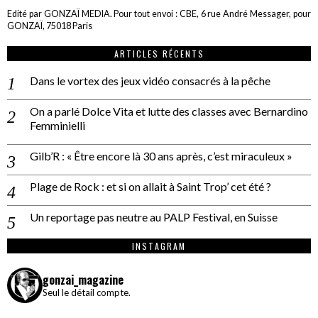
Edité par GONZAÏ MEDIA. Pour tout envoi : CBE, 6 rue André Messager, pour
GONZAÏ, 75018 Paris
ARTICLES RÉCENTS
Dans le vortex des jeux vidéo consacrés à la pêche
On a parlé Dolce Vita et lutte des classes avec Bernardino
Femminielli
Gilb’R : « Être encore là 30 ans après, c’est miraculeux »
Plage de Rock : et si on allait à Saint Trop’ cet été ?
Un reportage pas neutre au PALP Festival, en Suisse
INSTAGRAM
gonzai_magazine
Seul le détail compte.