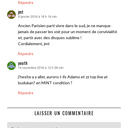
Répondre
jmt
9 janvier 2016 à 18 h 16 min
dit :
Ancien Parisien parti vivre dans le sud, je ne manque
jamais de passer les voir pour un moment de convivialité
et, partir avec des disques sublime !
Cordialement, jmt
Répondre
youth
14 novembre 2016 à 12 h 29 min
dit :
j’hesite a y aller, aurons t-ils Adamo et zz top live at
budukan? en MINT condition ?
Répondre
LAISSER UN COMMENTAIRE