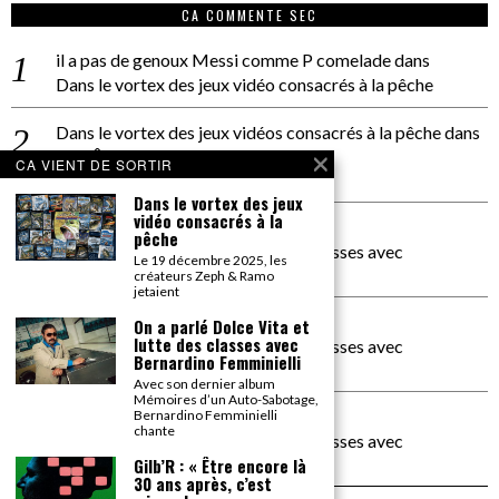
CA COMMENTE SEC
il a pas de genoux Messi comme P comelade
dans
Dans le vortex des jeux vidéo consacrés à la pêche
Dans le vortex des jeux vidéos consacrés à la pêche
dans
PACÔME THIELLEMENT
CA VIENT DE SORTIR
La séance d’Hip Gnose
Dans le vortex des jeux
vidéo consacrés à la
La Patrie
dans
pêche
On a parlé Dolce Vita et lutte des classes avec
Le 19 décembre 2025, les
Bernardino Femminielli
créateurs Zeph & Ramo
jetaient
carte noire negra à l'o tiede
dans
On a parlé Dolce Vita et
lutte des classes avec
On a parlé Dolce Vita et lutte des classes avec
Bernardino Femminielli
Bernardino Femminielli
Avec son dernier album
Mémoires d’un Auto-Sabotage,
moise et son mascaré
dans
Bernardino Femminielli
chante
On a parlé Dolce Vita et lutte des classes avec
Bernardino Femminielli
Gilb’R : « Être encore là
30 ans après, c’est