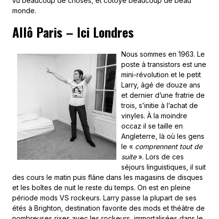
vu beaucoup de choses, et côtoyé beaucoup de beau
monde.
Allô Paris – Ici Londres
Nous sommes en 1963. Le
poste à transistors est une
mini-révolution et le petit
Larry, âgé de douze ans
et dernier d’une fratrie de
trois, s’initie à l’achat de
vinyles. À la moindre
occaz il se taille en
Angleterre, là où les gens
le «
comprennent tout de
suite
». Lors de ces
séjours linguistiques, il suit
des cours le matin puis flâne dans les magasins de disques
et les boîtes de nuit le reste du temps. On est en pleine
période mods VS rockeurs. Larry passe la plupart de ses
étés à Brighton, destination favorite des mods et théâtre de
nombreuses rixes avec les rockeurs, immortalisées dans le