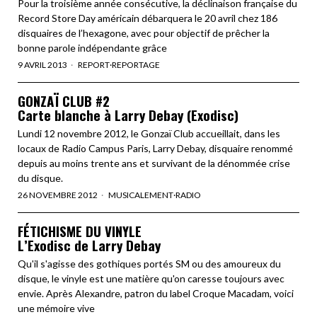
Pour la troisième année consécutive, la déclinaison française du
Record Store Day américain débarquera le 20 avril chez 186
disquaires de l’hexagone, avec pour objectif de prêcher la
bonne parole indépendante grâce
9 AVRIL 2013
REPORT
·
REPORTAGE
GONZAÏ CLUB #2
Carte blanche à Larry Debay (Exodisc)
Lundi 12 novembre 2012, le Gonzaï Club accueillait, dans les
locaux de Radio Campus Paris, Larry Debay, disquaire renommé
depuis au moins trente ans et survivant de la dénommée crise
du disque.
26 NOVEMBRE 2012
MUSICALEMENT
·
RADIO
FÉTICHISME DU VINYLE
L’Exodisc de Larry Debay
Qu'il s'agisse des gothiques portés SM ou des amoureux du
disque, le vinyle est une matière qu'on caresse toujours avec
envie. Après Alexandre, patron du label Croque Macadam, voici
une mémoire vive