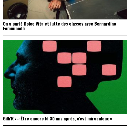
On a parlé Dolce Vita et lutte des classes avec Bernardino
Femminielli
Gilb’R : « Être encore là 30 ans après, c’est miraculeux »