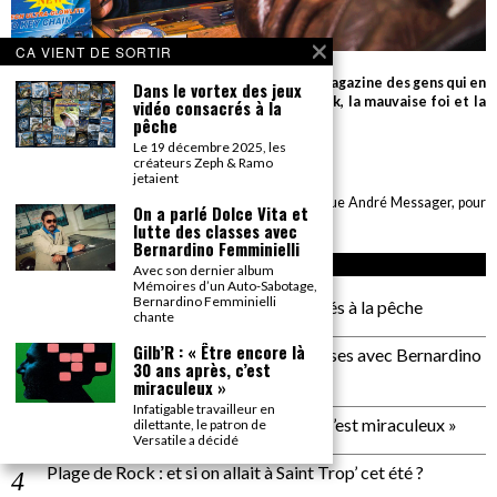
CA VIENT DE SORTIR
Parce que seul le détail compte, Gonzaï est le magazine des gens qui en
Dans le vortex des jeux
savent beaucoup sur très peu de choses (le rock, la mauvaise foi et la
vidéo consacrés à la
cuisson des biftecks).
pêche
Le 19 décembre 2025, les
desk AT gonzai.com
créateurs Zeph & Ramo
jetaient
Edité par GONZAÏ MEDIA. Pour tout envoi : CBE, 6 rue André Messager, pour
On a parlé Dolce Vita et
GONZAÏ, 75018 Paris
lutte des classes avec
Bernardino Femminielli
ARTICLES RÉCENTS
Avec son dernier album
Mémoires d’un Auto-Sabotage,
Bernardino Femminielli
Dans le vortex des jeux vidéo consacrés à la pêche
chante
Gilb’R : « Être encore là
On a parlé Dolce Vita et lutte des classes avec Bernardino
30 ans après, c’est
Femminielli
miraculeux »
Infatigable travailleur en
Gilb’R : « Être encore là 30 ans après, c’est miraculeux »
dilettante, le patron de
Versatile a décidé
Plage de Rock : et si on allait à Saint Trop’ cet été ?