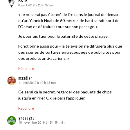
BSTR
6 avril 2012 à 23 h 37 min
dit :
« Je ne serai pas étonné de lire dans le journal de demain
qu’un Yannick Noah de 60 mètres de haut serait sorti de
l’Océan et détruirait tout sur son passage. »
Je pourrais tuer pour la paternité de cette phrase.
Fonctionne aussi pour « la télévision ne diffusera plus que
des scènes de tortures entrecoupées de publicités pour
des produits anti-acariens. »
Répondre
maadiar
11 avril 2012 à 10 h 13 min
dit :
Ce serai ça le secret, regarder des paquets de chips
jusqu’à en rire? Ok, je pars l’appliquer.
Répondre
grosagro
10 novembre 2016 à 15 h 54 min
dit :