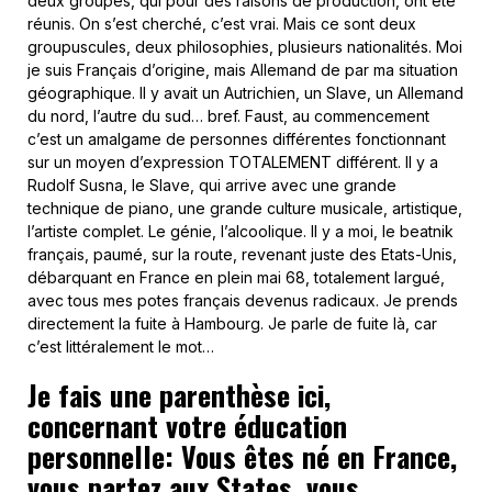
deux groupes, qui pour des raisons de production, ont été
réunis. On s’est cherché, c’est vrai. Mais ce sont deux
groupuscules, deux philosophies, plusieurs nationalités. Moi
je suis Français d’origine, mais Allemand de par ma situation
géographique. Il y avait un Autrichien, un Slave, un Allemand
du nord, l’autre du sud… bref. Faust, au commencement
c’est un amalgame de personnes différentes fonctionnant
sur un moyen d’expression TOTALEMENT différent. Il y a
Rudolf Susna, le Slave, qui arrive avec une grande
technique de piano, une grande culture musicale, artistique,
l’artiste complet. Le génie, l’alcoolique. Il y a moi, le beatnik
français, paumé, sur la route, revenant juste des Etats-Unis,
débarquant en France en plein mai 68, totalement largué,
avec tous mes potes français devenus radicaux. Je prends
directement la fuite à Hambourg. Je parle de fuite là, car
c’est littéralement le mot…
Je fais une parenthèse ici,
concernant votre éducation
personnelle: Vous êtes né en France,
vous partez aux States, vous