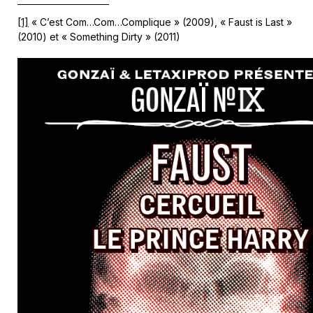
[1]
« C’est Com…Com…Complique » (2009), « Faust is Last »
(2010) et « Something Dirty » (2011)