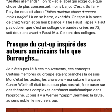
“Beatles allemands”… on rit – et le label qui exige quelque
chose de plus consensuel, moins barjot: C’est « So far ».
Polydor nous dit alors : “
faites quelque chose d’encore
moins barjot
”. Là on se barre, excédés. On tape à la porte
de chez Virgin et on leur balance « The Faust Tapes ». Faut
pas oublier que c’est un collage de bandes crées en 72,
soit deux ans avant « Faust IV ». Ce sont des collages.
Presque du cut-up inspiré des
auteurs américains tels que
Burroughs…
Je n’étais pas lié à ces mouvements, ces concepts…
Certains membres du groupe étaient branchés là dessus.
Moi c’était les textes, les chansons – ma culture française.
Gunter Wüsthoff était beaucoup plus abstrait, à se baser sur
des théorèmes complexes carrément mathématique dans
l’approche. Et puis il y a Werner “Zappi” Diermaier, la brute,
au sens noble, le mec zen, pur.