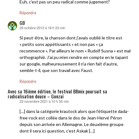
Euh, c’est pas un peu radical comme jugement?
Répondre
GB
29 octobre 2012 à 18 h 23 min
dit :
Si peut-être, la chanson dont j’avais oublié le titre est
« petits sons appétissants » et non pas « ça
recommence ». Par ailleurs le nom « Rudolf Susna » est mal
orthographié. J’ai pu m’en rendre en compte en le tapant
sur google, malheureusement il n’a rien fait d’autre,
semble-t-il, que son travail avec Faust.
Répondre
Avec sa 16ième édition, le festival BBmix poursuit sa
radicalisation douce – Gonzaï
23 novembre 2021 à 10 h 55 min
dit :
[…] dans la catégorie krautock alors que l’étiquette dada-
free-rock est collée dans le dos de Jean-Hervé Péron
depuis son arrivée en Allemagne. Le deuxième groupe
dont il sera ici question, c’est Askak […]