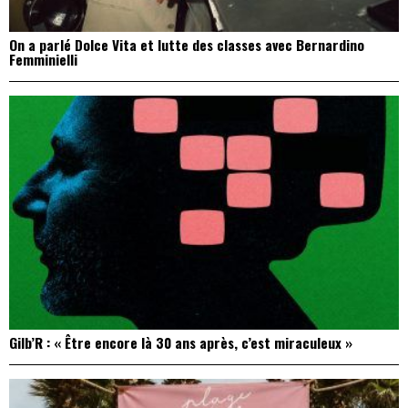
On a parlé Dolce Vita et lutte des classes avec Bernardino
Femminielli
Gilb’R : « Être encore là 30 ans après, c’est miraculeux »