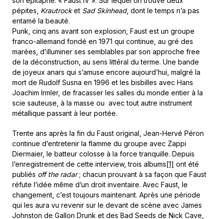
son épitaphe: « Faust IV ». Sur lequel on trouve deux
pépites,
Krautrock
et
Sad Skinhead
, dont le temps n’a pas
entamé la beauté.
Punk, cinq ans avant son explosion, Faust est un groupe
franco-allemand fondé en 1971 qui continue, au gré des
marées, d’illuminer ses semblables par son approche free
de la déconstruction, au sens littéral du terme. Une bande
de joyeux anars qui s’amuse encore aujourd’hui, malgré la
mort de Rudolf Susna en 1996 et les bisbilles avec Hans
Joachim Irmler, de fracasser les salles du monde entier à la
scie sauteuse, à la masse ou avec tout autre instrument
métallique passant à leur portée.
Trente ans après la fin du Faust original, Jean-Hervé Péron
continue d’entretenir la flamme du groupe avec Zappi
Diermaier, le batteur colosse à la force tranquille. Depuis
l’enregistrement de cette interview, trois albums
[1]
ont été
publiés
off the radar
; chacun prouvant à sa façon que Faust
réfute l’idée même d’un droit inventaire. Avec Faust, le
changement, c’est toujours maintenant. Après une période
qui les aura vu revenir sur le devant de scène avec James
Johnston de Gallon Drunk et des Bad Seeds de Nick Cave,