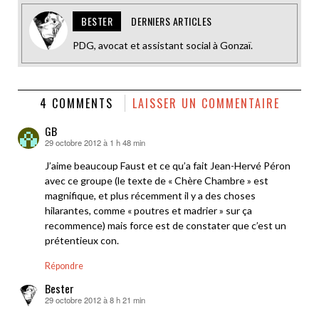
BESTER
DERNIERS ARTICLES
PDG, avocat et assistant social à Gonzaï.
4 COMMENTS
LAISSER UN COMMENTAIRE
GB
29 octobre 2012 à 1 h 48 min
dit :
J’aime beaucoup Faust et ce qu’a fait Jean-Hervé Péron
avec ce groupe (le texte de « Chère Chambre » est
magnifique, et plus récemment il y a des choses
hilarantes, comme « poutres et madrier » sur ça
recommence) mais force est de constater que c’est un
prétentieux con.
Répondre
Bester
29 octobre 2012 à 8 h 21 min
dit :