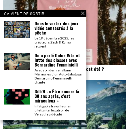
CA VIENT DE SORTIR
Dans le vortex des jeux
vidéo consacrés à la
pêche
Le 19 décembre 2025, les
créateurs Zeph & Ramo
jetaient
On a parlé Dolce Vita et
lutte des classes avec
Bernardino Femminielli
Plage de Rock : et si on allait à Saint Trop’ cet été ?
Avec son dernier album
Mémoires d’un Auto-Sabotage,
Bernardino Femminielli
chante
Gilb’R : « Être encore là
30 ans après, c’est
miraculeux »
Infatigable travailleur en
dilettante, le patron de
Versatile a décidé