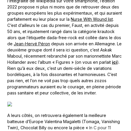
l’intégralité de Wikipédia sur votre smartphone, l’édition
2022 propose ni plus ni moins que de retrouver deux des
groupes européens les plus expérimentaux, et qui auraient
parfaitement eu leur place sur la
Nurse With Wound list
.
C’est d’ailleurs le cas du premier, Faust, en activité depuis
50 ans, et injustement rangé dans la catégorie krautock
alors que l’étiquette dada-free-rock est collée dans le dos
de
Jean-Hervé Péron
depuis son arrivée en Allemagne. Le
deuxième groupe dont il sera ici question, c’est Askak
Maboul, récemment rebranché par son marionnettiste Marc
Hollander avec l’album « Figures » (on vous en parlait
ici
).
Rien qu’à eux deux, c’est un demi-siècle de variations
bordéliques, à la fois dissonantes et harmonieuses. C’est
pas rien, et l’on ne voit pas trop quels autres zozos
programmateurs auraient eu le courage, en pleine période
pass sanitaire et peur collective, de les inviter.
A leurs côtés, on retrouvera également la meilleure
batteuse d’Europe Valentina Magaletti (Tomaga, Vanishing
Twin), Chocolat Billy ou encore la pièce «
In C pour 11