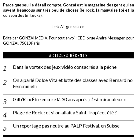
Parce que seul le détail compte, Gonzaï est le magazine des gens qui en
savent beaucoup sur très peu de choses (le rock, la mauvaise foi et la
cuisson des biftecks).
desk AT gonzai.com
Edité par GONZAÏ MEDIA. Pour tout envoi : CBE, 6 rue André Messager, pour
GONZAÏ, 75018 Paris
ARTICLES RÉCENTS
Dans le vortex des jeux vidéo consacrés à la pêche
On a parlé Dolce Vita et lutte des classes avec Bernardino
Femminielli
Gilb’R : « Être encore là 30 ans après, c’est miraculeux »
Plage de Rock : et si on allait à Saint Trop’ cet été ?
Un reportage pas neutre au PALP Festival, en Suisse