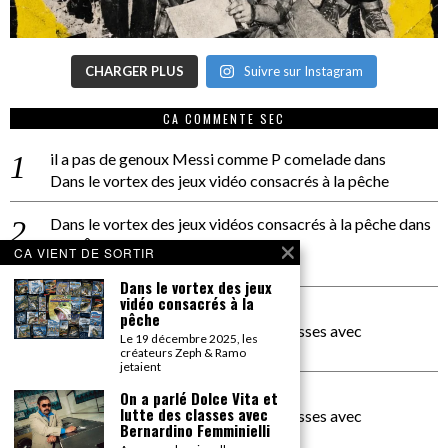
CHARGER PLUS
Suivre sur Instagram
CA COMMENTE SEC
il a pas de genoux Messi comme P comelade
dans
Dans le vortex des jeux vidéo consacrés à la pêche
Dans le vortex des jeux vidéos consacrés à la pêche
dans
PACÔME THIELLEMENT
CA VIENT DE SORTIR
La séance d’Hip Gnose
Dans le vortex des jeux
vidéo consacrés à la
La Patrie
dans
pêche
On a parlé Dolce Vita et lutte des classes avec
Le 19 décembre 2025, les
Bernardino Femminielli
créateurs Zeph & Ramo
jetaient
carte noire negra à l'o tiede
dans
On a parlé Dolce Vita et
lutte des classes avec
On a parlé Dolce Vita et lutte des classes avec
Bernardino Femminielli
Bernardino Femminielli