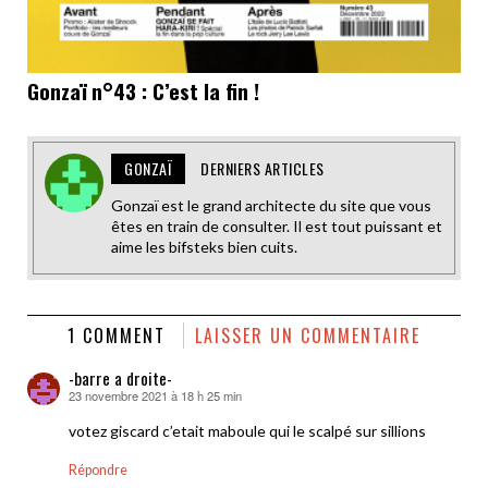
Gonzaï n°43 : C’est la fin !
GONZAÏ
DERNIERS ARTICLES
Gonzaï est le grand architecte du site que vous
êtes en train de consulter. Il est tout puissant et
aime les bifsteks bien cuits.
1 COMMENT
LAISSER UN COMMENTAIRE
-barre a droite-
23 novembre 2021 à 18 h 25 min
dit :
votez giscard c’etait maboule qui le scalpé sur sillions
Répondre