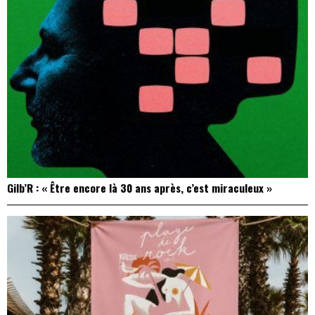
Gilb’R : « Être encore là 30 ans après, c’est miraculeux »