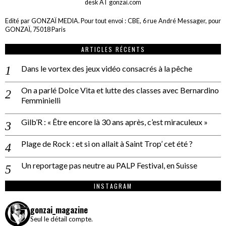
desk AT gonzai.com
Edité par GONZAÏ MEDIA. Pour tout envoi : CBE, 6 rue André Messager, pour
GONZAÏ, 75018 Paris
ARTICLES RÉCENTS
Dans le vortex des jeux vidéo consacrés à la pêche
On a parlé Dolce Vita et lutte des classes avec Bernardino
Femminielli
Gilb’R : « Être encore là 30 ans après, c’est miraculeux »
Plage de Rock : et si on allait à Saint Trop’ cet été ?
Un reportage pas neutre au PALP Festival, en Suisse
INSTAGRAM
gonzai_magazine
Seul le détail compte.