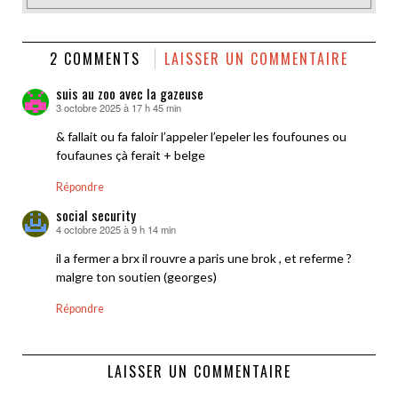
2 COMMENTS
LAISSER UN COMMENTAIRE
suis au zoo avec la gazeuse
3 octobre 2025 à 17 h 45 min
dit :
& fallait ou fa faloir l’appeler l’epeler les foufounes ou
foufaunes çà ferait + belge
Répondre
social security
4 octobre 2025 à 9 h 14 min
dit :
il a fermer a brx il rouvre a paris une brok , et referme ?
malgre ton soutien (georges)
Répondre
LAISSER UN COMMENTAIRE