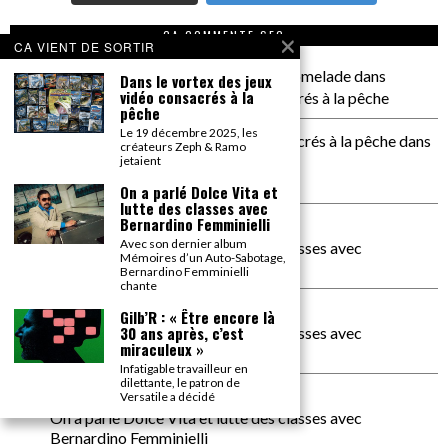
CA COMMENTE SEC
CA VIENT DE SORTIR
il a pas de genoux Messi comme P comelade
dans
Dans le vortex des jeux
vidéo consacrés à la
Dans le vortex des jeux vidéo consacrés à la pêche
pêche
Le 19 décembre 2025, les
Dans le vortex des jeux vidéos consacrés à la pêche
dans
créateurs Zeph & Ramo
PACÔME THIELLEMENT
jetaient
La séance d’Hip Gnose
On a parlé Dolce Vita et
lutte des classes avec
Bernardino Femminielli
La Patrie
dans
Avec son dernier album
On a parlé Dolce Vita et lutte des classes avec
Mémoires d’un Auto-Sabotage,
Bernardino Femminielli
Bernardino Femminielli
chante
carte noire negra à l'o tiede
dans
Gilb’R : « Être encore là
30 ans après, c’est
On a parlé Dolce Vita et lutte des classes avec
miraculeux »
Bernardino Femminielli
Infatigable travailleur en
dilettante, le patron de
moise et son mascaré
dans
Versatile a décidé
On a parlé Dolce Vita et lutte des classes avec
Bernardino Femminielli