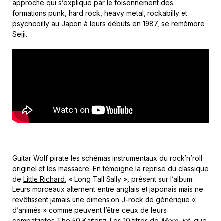
approche qui s’explique par le foisonnement des
formations punk, hard rock, heavy metal, rockabilly et
psychobilly au Japon à leurs débuts en 1987, se remémore
Seiji.
Guitar Wolf pirate les schémas instrumentaux du rock’n’roll
originel et les massacre. En témoigne la reprise du classique
de
Little Richard
, « Long Tall Sally »
,
présent sur l’album.
Leurs morceaux alternent entre anglais et japonais mais ne
revêtissent jamais une dimension J-rock de générique «
d’animés » comme peuvent l’être ceux de leurs
compatriotes The 50 Kaitenz. Les 10 titres de
More Jet,
que