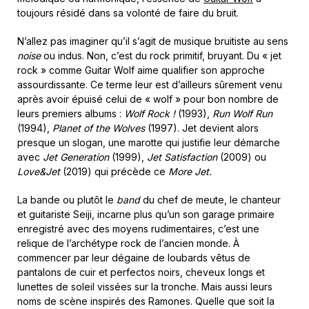
toujours résidé dans sa volonté de faire du bruit.
N’allez pas imaginer qu’il s’agit de musique bruitiste au sens
noise
ou indus. Non, c’est du rock primitif, bruyant. Du « jet
rock » comme Guitar Wolf aime qualifier son approche
assourdissante. Ce terme leur est d’ailleurs sûrement venu
après avoir épuisé celui de « wolf » pour bon nombre de
leurs premiers albums :
Wolf Rock !
(1993),
Run Wolf Run
(1994),
Planet of the Wolves
(1997). Jet devient alors
presque un slogan, une marotte qui justifie leur démarche
avec
Jet Generation
(1999),
Jet Satisfaction
(2009) ou
Love&Jet
(2019) qui précède ce
More Jet.
La bande ou plutôt le
band
du chef de meute, le chanteur
et guitariste Seiji, incarne plus qu’un son garage primaire
enregistré avec des moyens rudimentaires, c’est une
relique de l’archétype rock de l’ancien monde. À
commencer par leur dégaine de loubards vêtus de
pantalons de cuir et perfectos noirs, cheveux longs et
lunettes de soleil vissées sur la tronche. Mais aussi leurs
noms de scène inspirés des Ramones. Quelle que soit la