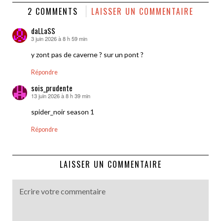
2 COMMENTS
LAISSER UN COMMENTAIRE
daLLaSS
3 juin 2026 à 8 h 59 min
dit :
y zont pas de caverne ? sur un pont ?
Répondre
sois_prudente
13 juin 2026 à 8 h 39 min
dit :
spider_noir season 1
Répondre
LAISSER UN COMMENTAIRE