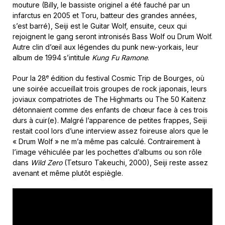
mouture (Billy, le bassiste originel a été fauché par un
infarctus en 2005 et Toru, batteur des grandes années,
s’est barré), Seiji est le Guitar Wolf, ensuite, ceux qui
rejoignent le gang seront intronisés Bass Wolf ou Drum Wolf.
Autre clin d’œil aux légendes du punk new-yorkais, leur
album de 1994 s’intitule
Kung Fu Ramone
.
e
Pour la 28
édition du festival Cosmic Trip de Bourges, où
une soirée accueillait trois groupes de rock japonais, leurs
joviaux compatriotes de The Highmarts ou The 50 Kaitenz
détonnaient comme des enfants de chœur face à ces trois
durs à cuir(e). Malgré l’apparence de petites frappes, Seiji
restait cool lors d’une interview assez foireuse alors que le
« Drum Wolf » ne m’a même pas calculé. Contrairement à
l’image véhiculée par les pochettes d’albums ou son rôle
dans
Wild Zero
(Tetsuro Takeuchi, 2000), Seiji reste assez
avenant et même plutôt espiègle.