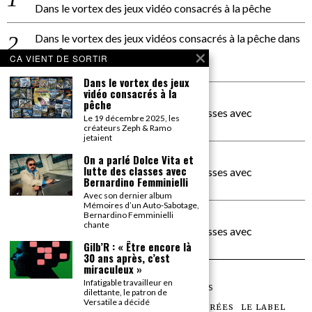
Dans le vortex des jeux vidéo consacrés à la pêche
Dans le vortex des jeux vidéos consacrés à la pêche
dans
PACÔME THIELLEMENT
CA VIENT DE SORTIR
La séance d’Hip Gnose
Dans le vortex des jeux
vidéo consacrés à la
La Patrie
dans
pêche
On a parlé Dolce Vita et lutte des classes avec
Le 19 décembre 2025, les
Bernardino Femminielli
créateurs Zeph & Ramo
jetaient
carte noire negra à l'o tiede
dans
On a parlé Dolce Vita et
lutte des classes avec
On a parlé Dolce Vita et lutte des classes avec
Bernardino Femminielli
Bernardino Femminielli
Avec son dernier album
Mémoires d’un Auto-Sabotage,
moise et son mascaré
dans
Bernardino Femminielli
chante
On a parlé Dolce Vita et lutte des classes avec
Bernardino Femminielli
Gilb’R : « Être encore là
30 ans après, c’est
miraculeux »
Infatigable travailleur en
©
2026
TOUS DROITS RÉSERVÉS
dilettante, le patron de
Versatile a décidé
LES ARTICLES
LE MAGAZINE
LES SOIRÉES
LE LABEL