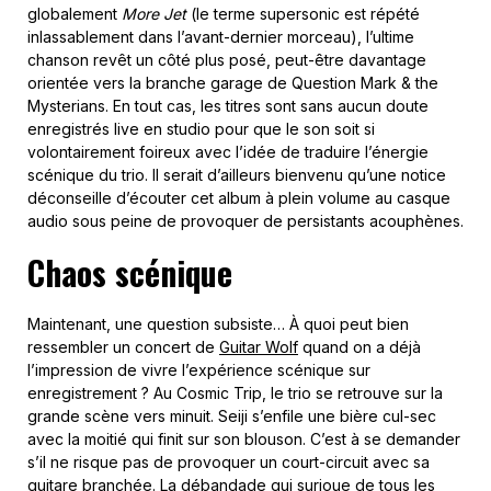
globalement
More Jet
(le terme supersonic est répété
inlassablement dans l’avant-dernier morceau), l’ultime
chanson revêt un côté plus posé, peut-être davantage
orientée vers la branche garage de Question Mark & the
Mysterians. En tout cas, les titres sont sans aucun doute
enregistrés live en studio pour que le son soit si
volontairement foireux avec l’idée de traduire l’énergie
scénique du trio. Il serait d’ailleurs bienvenu qu’une notice
déconseille d’écouter cet album à plein volume au casque
audio sous peine de provoquer de persistants acouphènes.
Chaos scénique
Maintenant, une question subsiste… À quoi peut bien
ressembler un concert de
Guitar Wolf
quand on a déjà
l’impression de vivre l’expérience scénique sur
enregistrement ? Au Cosmic Trip, le trio se retrouve sur la
grande scène vers minuit. Seiji s’enfile une bière cul-sec
avec la moitié qui finit sur son blouson. C’est à se demander
s’il ne risque pas de provoquer un court-circuit avec sa
guitare branchée. La débandade qui surjoue de tous les