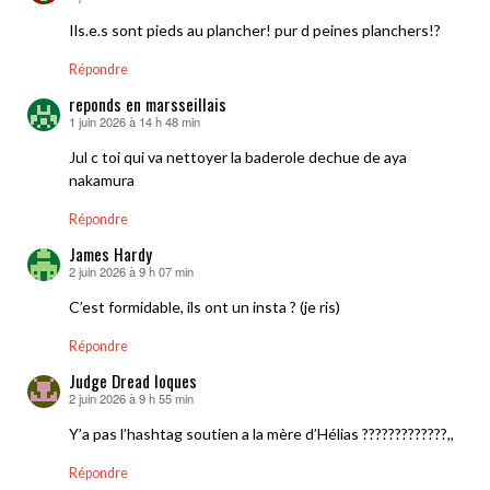
Ils.e.s sont pieds au plancher! pur d peines planchers!?
Répondre
reponds en marsseillais
1 juin 2026 à 14 h 48 min
dit :
Jul c toi qui va nettoyer la baderole dechue de aya
nakamura
Répondre
James Hardy
2 juin 2026 à 9 h 07 min
dit :
C’est formidable, ils ont un insta ? (je ris)
Répondre
Judge Dread loques
2 juin 2026 à 9 h 55 min
dit :
Y’a pas l’hashtag soutien a la mère d’Hélias ?????????????,,
Répondre