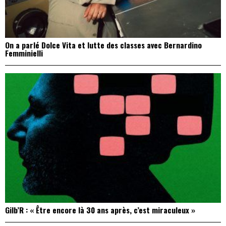
On a parlé Dolce Vita et lutte des classes avec Bernardino
Femminielli
Gilb’R : « Être encore là 30 ans après, c’est miraculeux »