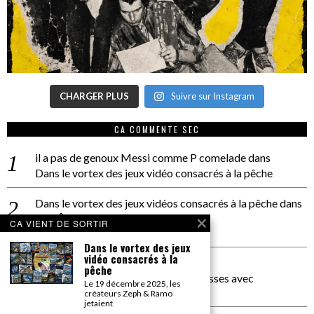
CHARGER PLUS
Suivre sur Instagram
CA COMMENTE SEC
il a pas de genoux Messi comme P comelade
dans
Dans le vortex des jeux vidéo consacrés à la pêche
Dans le vortex des jeux vidéos consacrés à la pêche
dans
PACÔME THIELLEMENT
CA VIENT DE SORTIR
La séance d’Hip Gnose
Dans le vortex des jeux
vidéo consacrés à la
La Patrie
dans
pêche
On a parlé Dolce Vita et lutte des classes avec
Le 19 décembre 2025, les
Bernardino Femminielli
créateurs Zeph & Ramo
jetaient