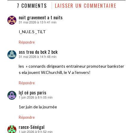
7 COMMENTS
LAISSER UN COMMENTAIRE
nuit gravement a t nuits
31 mai 2026 à 13 h 41 min
dit :
I_NU.E.S _TiLT
Répondre
ass trou du bck 2 bck
31 mai 2026 à 14 h 48 min
dit :
les » connards dirigeants entraineur promoteur bankster
s ela jouent W.Churchill, le V a l’envers!
Répondre
IçI cé pas paris
1 juin 2026 à 8 h 05 min
dit :
1er juin de la journée
Répondre
rance-Sénégal
1 juin 2026 à 9 h 52 min
dit :