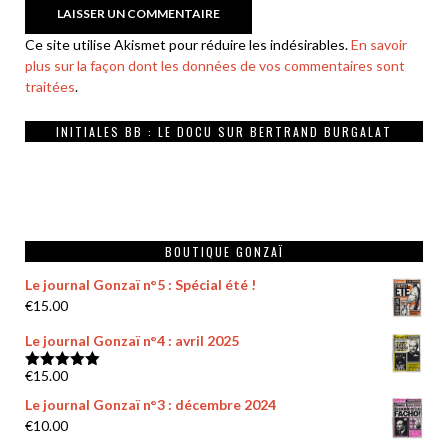
Ce site utilise Akismet pour réduire les indésirables.
En savoir
plus sur la façon dont les données de vos commentaires sont
traitées
.
INITIALES BB : LE DOCU SUR BERTRAND BURGALAT
BOUTIQUE GONZAÏ
Le journal Gonzaï n°5 : Spécial été !
€
15.00
Le journal Gonzaï n°4 : avril 2025
€
15.00
Note
5.00
sur 5
Le journal Gonzaï n°3 : décembre 2024
€
10.00