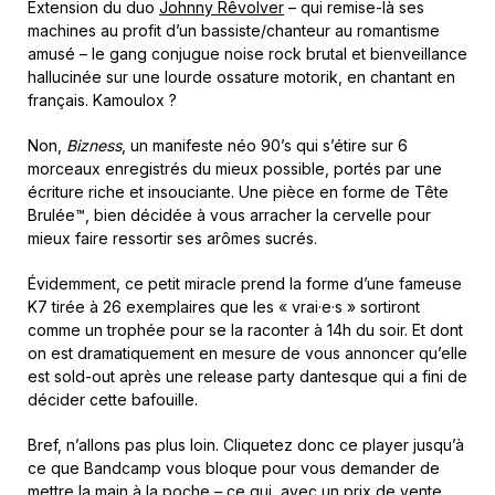
Extension du duo
Johnny Rêvolver
– qui remise-là ses
machines au profit d’un bassiste/chanteur au romantisme
amusé – le gang conjugue noise rock brutal et bienveillance
hallucinée sur une lourde ossature motorik, en chantant en
français. Kamoulox ?
Non,
Bizness
, un manifeste néo 90’s qui s’étire sur 6
morceaux enregistrés du mieux possible, portés par une
écriture riche et insouciante. Une pièce en forme de Tête
Brulée™, bien décidée à vous arracher la cervelle pour
mieux faire ressortir ses arômes sucrés.
Évidemment, ce petit miracle prend la forme d’une fameuse
K7 tirée à 26 exemplaires que les « vrai·e·s » sortiront
comme un trophée pour se la raconter à 14h du soir. Et dont
on est dramatiquement en mesure de vous annoncer qu’elle
est sold-out après une release party dantesque qui a fini de
décider cette bafouille.
Bref, n’allons pas plus loin. Cliquetez donc ce player jusqu’à
ce que Bandcamp vous bloque pour vous demander de
mettre la main à la poche – ce qui, avec un prix de vente