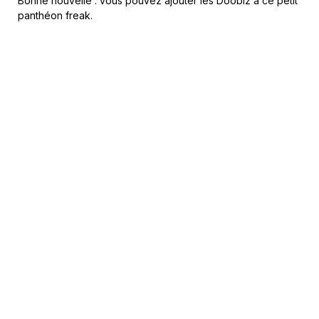
Bonne nouvelle : vous pouvez ajouter les Doobiz à ce petit
panthéon freak.