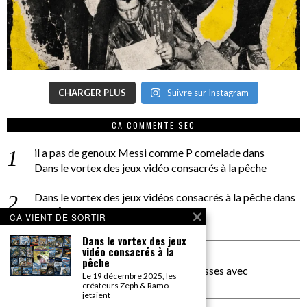
CHARGER PLUS
Suivre sur Instagram
CA COMMENTE SEC
il a pas de genoux Messi comme P comelade
dans
Dans le vortex des jeux vidéo consacrés à la pêche
Dans le vortex des jeux vidéos consacrés à la pêche
dans
PACÔME THIELLEMENT
CA VIENT DE SORTIR
La séance d’Hip Gnose
Dans le vortex des jeux
vidéo consacrés à la
La Patrie
dans
pêche
On a parlé Dolce Vita et lutte des classes avec
Le 19 décembre 2025, les
Bernardino Femminielli
créateurs Zeph & Ramo
jetaient