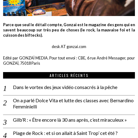
Parce que seul le détail compte, Gonzaï est le magazine des gens qui en
savent beaucoup sur très peu de choses (le rock, la mauvaise foi et la
cuisson des biftecks).
desk AT gonzai.com
Edité par GONZAÏ MEDIA. Pour tout envoi : CBE, 6 rue André Messager, pour
GONZAÏ, 75018 Paris
ARTICLES RÉCENTS
Dans le vortex des jeux vidéo consacrés à la pêche
On a parlé Dolce Vita et lutte des classes avec Bernardino
Femminielli
Gilb’R : « Être encore là 30 ans après, c’est miraculeux »
Plage de Rock : et si on allait à Saint Trop’ cet été ?