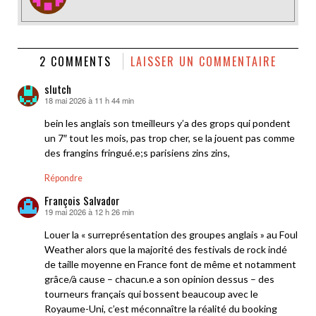
2 COMMENTS
LAISSER UN COMMENTAIRE
slutch
18 mai 2026 à 11 h 44 min
dit :
bein les anglais son tmeilleurs y’a des grops qui pondent
un 7″ tout les mois, pas trop cher, se la jouent pas comme
des frangins fringué.e;s parisiens zins zins,
Répondre
François Salvador
19 mai 2026 à 12 h 26 min
dit :
Louer la « surreprésentation des groupes anglais » au Foul
Weather alors que la majorité des festivals de rock indé
de taille moyenne en France font de même et notamment
grâce/à cause – chacun.e a son opinion dessus – des
tourneurs français qui bossent beaucoup avec le
Royaume-Uni, c’est méconnaître la réalité du booking