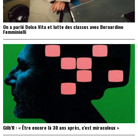
On a parlé Dolce Vita et lutte des classes avec Bernardino
Femminielli
Gilb’R : « Être encore là 30 ans après, c’est miraculeux »