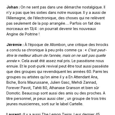
Johan :
On ne sent pas dans une démarche nostalgique. Il
n’y a pas que les sixties dans notre musique. Il y a aussi de
l’Allemagne, de l’électronique, des choses qui ne relèvent
pas seulement de la pop arrangée…. Parfois on fait des
morceaux en 13/4 : on pourrait devenir les nouveaux
Angine de Poitrine !
Jérémie :
À l’époque de Allombon, une critique des Inrocks
a conclu sa chronique à peu près comme ça : «
C’est peut-
être le meilleur album de l’année, mais on ne sait pas quelle
année
». Cela avait été assez mal pris. Le passéisme nous
ennuie. Et le post-punk revival peut être tout aussi passéiste
que des groupes qui revendiquent les années 60. Parmi les
groupes ou artistes qu’on aime il y a En Attendant Ana,
Biche, Boris Maurussane, Julien Gasc, Mehdi Zannad,
Forever Pavot, Tahiti 80, Athanase Granson et bien sûr
Domotic. Beaucoup sont aussi des amis ou des proches. A
titre personnel, je peux aussi citer , un groupe de trois très
jeunes musiciennes, sorti sur le label Cartelle.
Laurent :
Il y a aussi The Lemon Twigs. Leur dernier 45