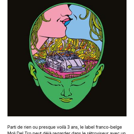
Parti de rien ou presque voilà 3 ans, le label franco-belge
Moli Del Tro
peut déjà regarder
dans le rétroviseur
avec un