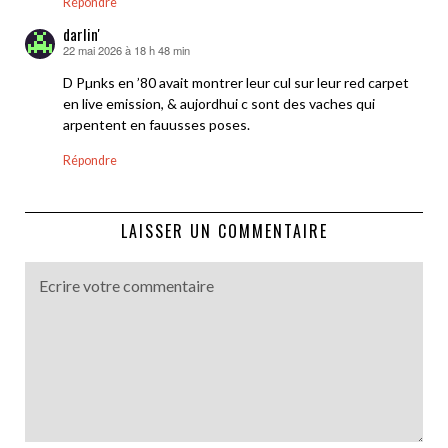
Répondre
darlin'
22 mai 2026 à 18 h 48 min
dit :
D Pµnks en ’80 avait montrer leur cul sur leur red carpet
en live emission, & aujordhui c sont des vaches qui
arpentent en fauusses poses.
Répondre
LAISSER UN COMMENTAIRE