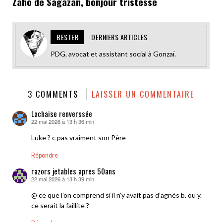
Zaho de Sagazan, bonjour tristesse
BESTER
DERNIERS ARTICLES
PDG, avocat et assistant social à Gonzaï.
3 COMMENTS
LAISSER UN COMMENTAIRE
Lachaise renverssée
22 mai 2026 à 13 h 36 min
dit :
Luke ? c pas vraiment son Père
Répondre
razors jetables apres 50ans
22 mai 2026 à 13 h 39 min
dit :
@ ce que l’on comprend si il n’y avait pas d’agnés b. ou y.
ce serait la faillite ?