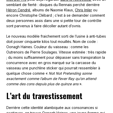
semblant de fierté : disques du Rennais perché derrière
Héron Cendré
, albums de Naomie Klaus,
Chris Imler
ou
encore Christophe Clébard ; c’est à se demander comment
deux personnes assis dans une si petite tour de contrôle
sont parvenus à faire décoller autant d’ovnis.
Le nouveau modèle fraichement sorti de l’usine à anti-tubes
doit poser cinquante kilos tout mouillés. Nom de code :
Oonagh Haines. Couleur du vaisseau : comme les
Outrenoirs de Pierre Soulages. Vitesse estimée : très rapide
; du moins suffisamment pour dépasser sans transpiration la
concurrence avec en gros marqué sur la carcasse du
vaisseau une punchline sticker qui pourrait ressembler à
quelque chose comme «
Not Not Pretending sonne
exactement comme l’album de Fever Ray qu’on attend
comme des cons depuis plus de quinze ans
».
L’art du travestissement
Derrière cette identité alambiquée aux consonances si
exotiques, on trouve Oonagh Haines, une jeune femme qui