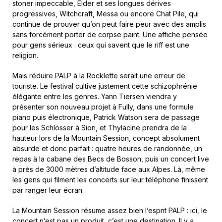
stoner impeccable, Elder et ses longues dérives
progressives, Witchcraft, Messa ou encore Chat Pile, qui
continue de prouver qu’on peut faire peur avec des amplis
sans forcément porter de corpse paint. Une affiche pensée
pour gens sérieux : ceux qui savent que le riff est une
religion.
Mais réduire PALP à la Rocklette serait une erreur de
touriste. Le festival cultive justement cette schizophrénie
élégante entre les genres. Yann Tiersen viendra y
présenter son nouveau projet à Fully, dans une formule
piano puis électronique, Patrick Watson sera de passage
pour les Schlösser à Sion, et Thylacine prendra de la
hauteur lors de la Mountain Session, concept absolument
absurde et donc parfait : quatre heures de randonnée, un
repas à la cabane des Becs de Bosson, puis un concert live
à près de 3000 mètres d’altitude face aux Alpes. Là, même
les gens qui filment les concerts sur leur téléphone finissent
par ranger leur écran.
La Mountain Session résume assez bien l’esprit PALP : ici, le
concert n’est pas un produit, c’est une destination. Il y a