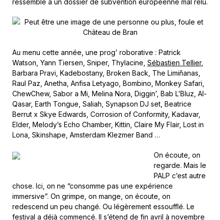
ressemble à un dossier de subvention européenne mal relu.
Au menu cette année, une prog’ roborative : Patrick
Watson, Yann Tiersen, Sniper, Thylacine,
Sébastien Tellier
,
Barbara Pravi, Kadebostany, Broken Back, The Limiñanas,
Raul Paz, Anetha, Anfisa Letyago, Bombino, Monkey Safari,
ChewChew, Sabor a Mi, Melina Nora, Diggin’, Bab L’Bluz, Al-
Qasar, Earth Tongue, Saliah, Synapson DJ set, Beatrice
Berrut x Skye Edwards, Corrosion of Conformity, Kadavar,
Elder, Melody’s Echo Chamber, Kittin, Claire My Flair, Lost in
Lona, Skinshape, Amsterdam Klezmer Band …
On écoute, on
regarde. Mais le
PALP c’est autre
chose. Ici, on ne “consomme pas une expérience
immersive”. On grimpe, on mange, on écoute, on
redescend un peu changé. Ou légèrement essoufflé. Le
festival a déjà commencé. Il s’étend de fin avril à novembre