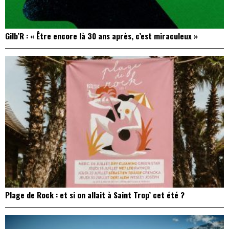
Gilb’R : « Être encore là 30 ans après, c’est miraculeux »
Plage de Rock : et si on allait à Saint Trop’ cet été ?