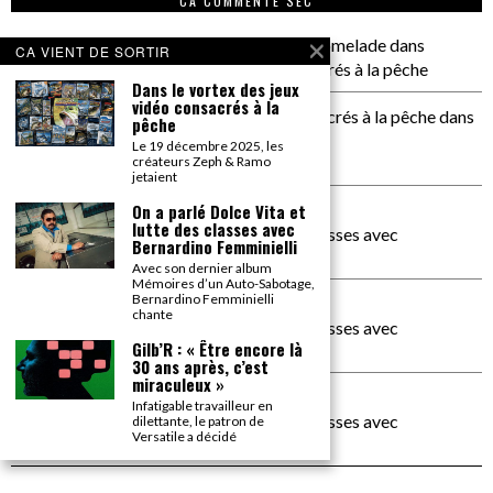
CA COMMENTE SEC
il a pas de genoux Messi comme P comelade
dans
CA VIENT DE SORTIR
Dans le vortex des jeux vidéo consacrés à la pêche
Dans le vortex des jeux
vidéo consacrés à la
Dans le vortex des jeux vidéos consacrés à la pêche
dans
pêche
PACÔME THIELLEMENT
Le 19 décembre 2025, les
La séance d’Hip Gnose
créateurs Zeph & Ramo
jetaient
On a parlé Dolce Vita et
La Patrie
dans
lutte des classes avec
On a parlé Dolce Vita et lutte des classes avec
Bernardino Femminielli
Bernardino Femminielli
Avec son dernier album
Mémoires d’un Auto-Sabotage,
Bernardino Femminielli
carte noire negra à l'o tiede
dans
chante
On a parlé Dolce Vita et lutte des classes avec
Gilb’R : « Être encore là
Bernardino Femminielli
30 ans après, c’est
miraculeux »
moise et son mascaré
dans
Infatigable travailleur en
On a parlé Dolce Vita et lutte des classes avec
dilettante, le patron de
Versatile a décidé
Bernardino Femminielli