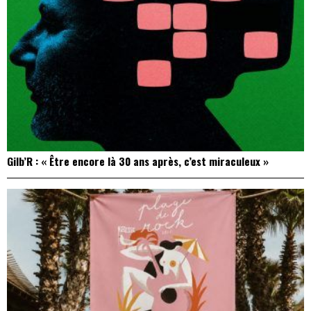
Gilb’R : « Être encore là 30 ans après, c’est miraculeux »