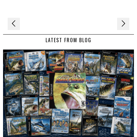
Navigation
de
LATEST FROM BLOG
l’article