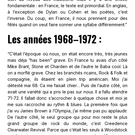
fondamentale : en France, le texte est primordial. En anglais,
à l’exception de Dylan ou Cohen et les poètes, c’est
l’inverse. Du coup, en France, il nous prennent pour des
fêlés quand on veut faire sonner une syllabe différemment.”
Les années 1968–1972 :
“C’était l’époque où nous, on était encore très, très jeunes
mais déja “has been” grave. En France tu avais d’un côté
Mike Brant, Stone et Charden et de l’autre le Baba cool. Là
on a morflé grave. Chez les branchés ricains, Rock & Folk et
compagnie, ils étaient en plein trip américain. Moi j’ai
détesté mai 68. Ca me faisait chier… Puis de l’autre côté, on
avait une variété qui a pris le pas sur nous. Il a fallu atendre
71-72. Il fallait donc s’accrocher à quelque chose et moi je
me suis raccroché au rythm & blues. La première fois que
j’ai vu James Brown à l’Olympia, j’ai même pas pu applaudir.
De l’autre côté, le seul groupe qui pour moi reste le plus
grand groupe de rock du monde, c’est Creedence
Clearwater Revival. Parce que c’était les seuls à Woodstock