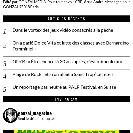
Edité par GONZAÏ MEDIA. Pour tout envoi : CBE, 6 rue André Messager, pour
GONZAÏ, 75018 Paris
ARTICLES RÉCENTS
Dans le vortex des jeux vidéo consacrés à la pêche
On a parlé Dolce Vita et lutte des classes avec Bernardino
Femminielli
Gilb’R : « Être encore là 30 ans après, c’est miraculeux »
Plage de Rock : et si on allait à Saint Trop’ cet été ?
Un reportage pas neutre au PALP Festival, en Suisse
INSTAGRAM
gonzai_magazine
Seul le détail compte.