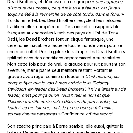
Dead Brothers, et découvre en ce groupe «
une approche
distordue des choses, ce qui m’a tout a fait plu, car j’avais
toujours été à la recherche de ce côté tordu, dans le fond.
»
Tordu, en effet. Les Dead Brothers recyclent les mélodies
traditionnelles européennes. De la musette insupportable
française aux sonorités kitsch des pays de l’Est de Tony
Gatlif, les Dead Brothers font un cirque fantasque, une
cérémonie macabre à laquelle tout le monde vient pour se
rincer au buffet. Puis la galère le rattrape, les Dead Brothers
splittent dans des conditions apparemment peu pacifistes.
Mort cette fois pour de vrai, le groupe poursuit pourtant son
aventure, mené par le seul membre restant. Portant le
groupe avec rage, comme un leader.
« C’est marrant, sur
chaque flyer que je vois à mon arrivée je lis ‘Delaney
Davidson, ex-leader des Dead Brothers’. Il n’y a jamais eu de
leader, c’est pour ça qu’on voulait tuer le nom et que
l’histoire s’arrête après notre décision de partir. Enfin, ‘ex-
leader’ ça me fait rire, mais je pense que ça fait moins
sourire d’autre personnes
»
Confidence
off the record.
Son attache principale à Berne semble, elle aussi, quitter le
bateau. Delaney Davidson se retrouve délaissé, avec pour