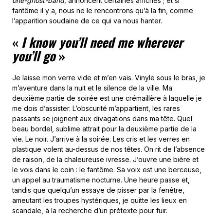
one-ghost-band
, annoncent certaines affiches ; et si
fantôme il y a, nous ne le rencontrons qu’à la fin, comme
l’apparition soudaine de ce qui va nous hanter.
«
I know you’ll need me wherever
you’ll go
»
Je laisse mon verre vide et m’en vais. Vinyle sous le bras, je
m’aventure dans la nuit et le silence de la ville. Ma
deuxième partie de soirée est une crémaillère à laquelle je
me dois d’assister. L’obscurité m’appartient, les rares
passants se joignent aux divagations dans ma tête. Quel
beau bordel, sublime attrait pour la deuxième partie de la
vie. Le noir. J’arrive à la soirée. Les cris et les verres en
plastique volent au-dessus de nos têtes. On rit de l’absence
de raison, de la chaleureuse ivresse. J’ouvre une bière et
le vois dans le coin : le fantôme. Sa voix est une berceuse,
un appel au traumatisme nocturne. Une heure passe et,
tandis que quelqu’un essaye de pisser par la fenêtre,
ameutant les troupes hystériques, je quitte les lieux en
scandale, à la recherche d’un prétexte pour fuir.