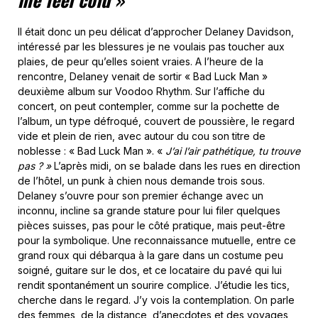
Il était donc un peu délicat d’approcher Delaney Davidson,
intéressé par les blessures je ne voulais pas toucher aux
plaies, de peur qu’elles soient vraies. A l’heure de la
rencontre, Delaney venait de sortir « Bad Luck Man »
deuxième album sur Voodoo Rhythm. Sur l’affiche du
concert, on peut contempler, comme sur la pochette de
l’album, un type défroqué, couvert de poussière, le regard
vide et plein de rien, avec autour du cou son titre de
noblesse : « Bad Luck Man ». «
J’ai l’air pathétique, tu trouve
pas ?
»
L’après midi, on se balade dans les rues en direction
de l’hôtel, un punk à chien nous demande trois sous.
Delaney s’ouvre pour son premier échange avec un
inconnu, incline sa grande stature pour lui filer quelques
pièces suisses, pas pour le côté pratique, mais peut-être
pour la symbolique. Une reconnaissance mutuelle, entre ce
grand roux qui débarqua à la gare dans un costume peu
soigné, guitare sur le dos, et ce locataire du pavé qui lui
rendit spontanément un sourire complice. J’étudie les tics,
cherche dans le regard. J’y vois la contemplation. On parle
des femmes, de la distance, d’anecdotes et des voyages