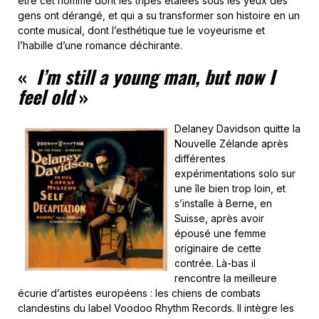
être cet homme dont les tripes étalées sous les yeux des
gens ont dérangé, et qui a su transformer son histoire en un
conte musical, dont l’esthétique tue le voyeurisme et
l’habille d’une romance déchirante.
«
I’m still a young man, but now I
feel old
»
Delaney Davidson quitte la
Nouvelle Zélande après
différentes
expérimentations solo sur
une île bien trop loin, et
s’installe à Berne, en
Suisse, après avoir
épousé une femme
originaire de cette
contrée. Là-bas il
rencontre la meilleure
écurie d’artistes européens : les chiens de combats
clandestins du label Voodoo Rhythm Records. Il intègre les