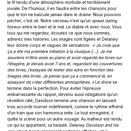
le fil tendu d’une atmosphère morbide et terriblement
joviale. De l’humour, il en faudra entre les chansons pour
que le ton ne bascule jamais dans le drame. Nous pouvons
pécher, c’est ok. Notre cerveau n’est qu’un
speed dating
foireux entre le bien et le mal. Le diable rit avec nous. Vous
tous qui me regardez, écoutez ce que nous sommes,
admirez mes histoires. Les images sont figées et Delaney
leur donne corps et vagues de sensations :
«
Je crois que
ça a été ma première initiation à la musique […]. Je me
souviens m’être assis au piano et avoir regardé les livres sur
l’étagère, je devais avoir 7 ans et, regardant les couvertures
des livres, j’essayais de tester des sons en fonction des
images des livres. Je pense que ça a commencé là, en
essayant de créer différentes atmosphères.
»
Le show se
termine dans la perfection. Pour éviter l’épreuve
embarrassante du rappel, devenu aussi obligatoire qu’un
réveillon raté, Davidson termine une chanson en laissant
trois accords tourner indéfiniment, comme le rythme effréné
d’un train que son harmonica imite. Le tout enregistré, il
quitte la scène pour un autre voyage. Au malheur est rendu
ce qui lui appartient, sa beauté.
Delaney Davidson and his