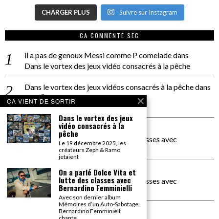
CHARGER PLUS
Suivre sur Instagram
CA COMMENTE SEC
il a pas de genoux Messi comme P comelade
dans
Dans le vortex des jeux vidéo consacrés à la pêche
Dans le vortex des jeux vidéos consacrés à la pêche
dans
PACÔME THIELLEMENT
CA VIENT DE SORTIR
La séance d’Hip Gnose
Dans le vortex des jeux
vidéo consacrés à la
La Patrie
dans
pêche
On a parlé Dolce Vita et lutte des classes avec
Le 19 décembre 2025, les
Bernardino Femminielli
créateurs Zeph & Ramo
jetaient
carte noire negra à l'o tiede
dans
On a parlé Dolce Vita et
lutte des classes avec
On a parlé Dolce Vita et lutte des classes avec
Bernardino Femminielli
Bernardino Femminielli
Avec son dernier album
Mémoires d’un Auto-Sabotage,
moise et son mascaré
dans
Bernardino Femminielli
chante