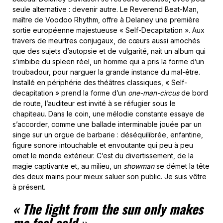
seule alternative : devenir autre. Le Reverend Beat-Man,
maître de Voodoo Rhythm, offre à Delaney une première
sortie européenne majestueuse « Self-Decapitation ». Aux
travers de meurtres conjugaux, de cœurs aussi amochés
que des sujets d’autopsie et de vulgarité, nait un album qui
s’imbibe du spleen réel, un homme qui a pris la forme d’un
troubadour, pour narguer la grande instance du mal-être.
Installé en périphérie des théâtres classiques, « Self-
decapitation » prend la forme d’un
one-man-circus
de bord
de route, l’auditeur est invité à se réfugier sous le
chapiteau. Dans le coin, une mélodie constante essaye de
s’accorder, comme une ballade interminable jouée par un
singe sur un orgue de barbarie : déséquilibrée, enfantine,
figure sonore intouchable et envoutante qui peu à peu
omet le monde extérieur. C’est du divertissement, de la
magie captivante et, au milieu, un
showman
se démet la tête
des deux mains pour mieux saluer son public. Je suis vôtre
à présent.
« The light from the sun only makes
me feel cold »