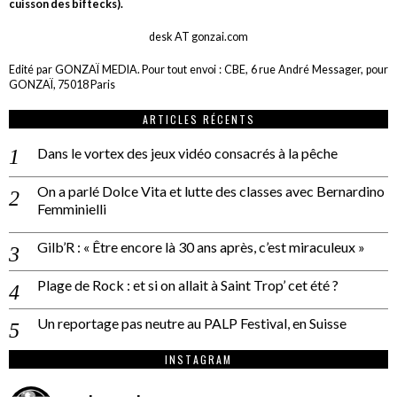
cuisson des biftecks).
desk AT gonzai.com
Edité par GONZAÏ MEDIA. Pour tout envoi : CBE, 6 rue André Messager, pour
GONZAÏ, 75018 Paris
ARTICLES RÉCENTS
Dans le vortex des jeux vidéo consacrés à la pêche
On a parlé Dolce Vita et lutte des classes avec Bernardino
Femminielli
Gilb’R : « Être encore là 30 ans après, c’est miraculeux »
Plage de Rock : et si on allait à Saint Trop’ cet été ?
Un reportage pas neutre au PALP Festival, en Suisse
INSTAGRAM