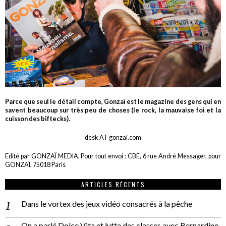
Parce que seul le détail compte, Gonzaï est le magazine des gens qui en
savent beaucoup sur très peu de choses (le rock, la mauvaise foi et la
cuisson des biftecks).
desk AT gonzai.com
Edité par GONZAÏ MEDIA. Pour tout envoi : CBE, 6 rue André Messager, pour
GONZAÏ, 75018 Paris
ARTICLES RÉCENTS
Dans le vortex des jeux vidéo consacrés à la pêche
On a parlé Dolce Vita et lutte des classes avec Bernardino