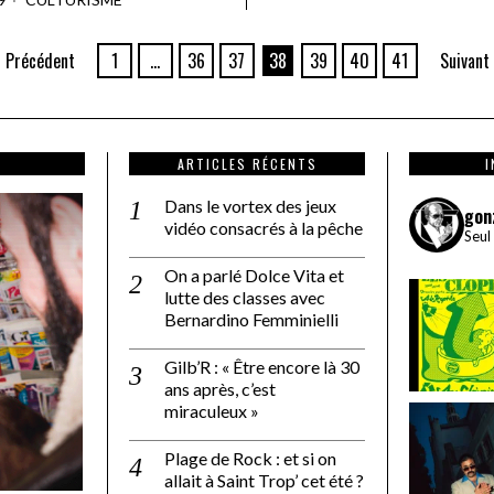
Précédent
1
…
36
37
38
39
40
41
Suivant
ARTICLES RÉCENTS
Dans le vortex des jeux
gon
vidéo consacrés à la pêche
Seul
On a parlé Dolce Vita et
lutte des classes avec
Bernardino Femminielli
Gilb’R : « Être encore là 30
ans après, c’est
miraculeux »
Plage de Rock : et si on
allait à Saint Trop’ cet été ?