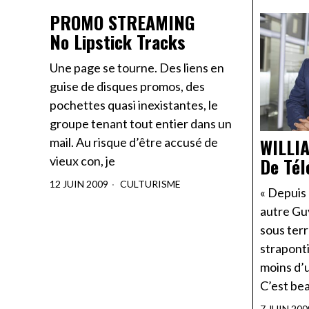
PROMO STREAMING
No Lipstick Tracks
Une page se tourne. Des liens en
guise de disques promos, des
pochettes quasi inexistantes, le
groupe tenant tout entier dans un
WILLI
mail. Au risque d’être accusé de
De Tél
vieux con, je
12 JUIN 2009
CULTURISME
« Depuis
autre Gu
sous terr
strapont
moins d’u
C’est bea
7 JUIN 200