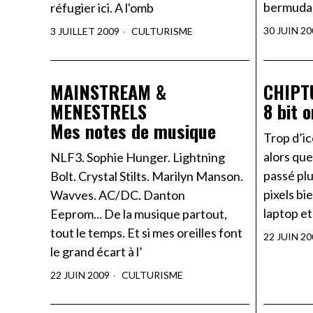
bermuda
réfugier ici. A l'omb
30 JUIN 20
3 JUILLET 2009
CULTURISME
MAINSTREAM &
CHIPT
MENESTRELS
8 bit 
Mes notes de musique
Trop d’i
alors que
NLF3. Sophie Hunger. Lightning
passé plu
Bolt. Crystal Stilts. Marilyn Manson.
pixels bi
Wavves. AC/DC. Danton
laptop et
Eeprom... De la musique partout,
tout le temps. Et si mes oreilles font
22 JUIN 20
le grand écart à l’
22 JUIN 2009
CULTURISME