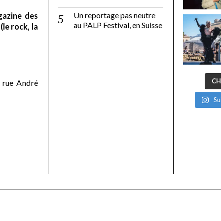
Un reportage pas neutre
gazine des
au PALP Festival, en Suisse
le rock, la
CH
 rue André
Su