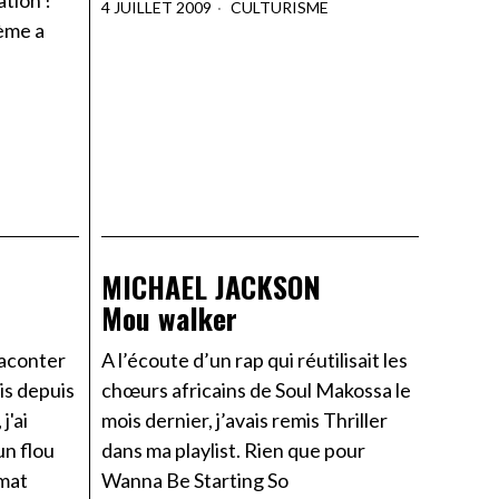
tion !
4 JUILLET 2009
CULTURISME
ème a
MICHAEL JACKSON
Mou walker
raconter
A l’écoute d’un rap qui réutilisait les
is depuis
chœurs africains de Soul Makossa le
j'ai
mois dernier, j’avais remis Thriller
un flou
dans ma playlist. Rien que pour
mmat
Wanna Be Starting So