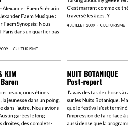
Talking about my geeeenera
C'est marrant comme ce th
de Alexander Faem Scénario
traversé les âges. Y
 Alexander Faem Musique :
r Faem Synopsis: Nous
4 JUILLET 2009
CULTURISME
 Paris dans un quartier pas
2009
CULTURISME
& KIM
NUIT BOTANIQUE
 Baron
Post-report
ons beaux, nous étions
J'avais des tas de choses à 
 la jeunesse dans un poing,
sur les Nuits Botanique. Ma
se dans l'autre. Nous avions
que le festival s'est terminé, 
Austin garées le long
l'impression de faire face à 
s droites, des complets-
aussi dense que la progra