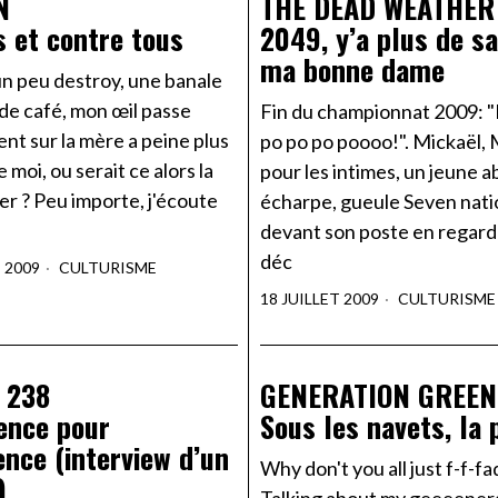
N
THE DEAD WEATHER
s et contre tous
2049, y’a plus de s
ma bonne dame
un peu destroy, une banale
de café, mon œil passe
Fin du championnat 2009: "
nt sur la mère a peine plus
po po po poooo!". Mickaël,
e moi, ou serait ce alors la
pour les intimes, un jeune ab
er ? Peu importe, j'écoute
écharpe, gueule Seven nat
devant son poste en regard
déc
T 2009
CULTURISME
18 JUILLET 2009
CULTURISME
 238
GENERATION GREEN
ence pour
Sous les navets, la 
ence (interview d’un
Why don't you all just f-f-f
)