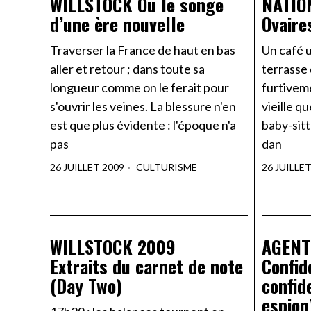
WILLSTOCK Ou le songe
NATIO
d’une ère nouvelle
Ovaire
Traverser la France de haut en bas
Un café 
aller et retour ; dans toute sa
terrasse 
longueur comme on le ferait pour
furtiveme
s'ouvrir les veines. La blessure n'en
vieille qu
est que plus évidente : l'époque n'a
baby-sitt
pas
dan
26 JUILLET 2009
CULTURISME
26 JUILLE
WILLSTOCK 2009
AGENT
Extraits du carnet de note
Confid
(Day Two)
confid
espion