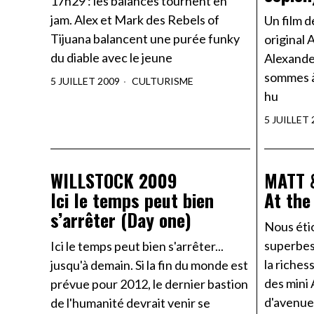
17h29 : les balances tournent en
jam. Alex et Mark des Rebels of
Un film 
Tijuana balancent une purée funky
original
du diable avec le jeune
Alexande
sommes à
5 JUILLET 2009
CULTURISME
hu
5 JUILLET 
WILLSTOCK 2009
MATT 
Ici le temps peut bien
At the
s’arrêter (Day one)
Nous éti
superbes,
Ici le temps peut bien s'arrêter...
la riches
jusqu'à demain. Si la fin du monde est
des mini 
prévue pour 2012, le dernier bastion
d'avenue
de l'humanité devrait venir se