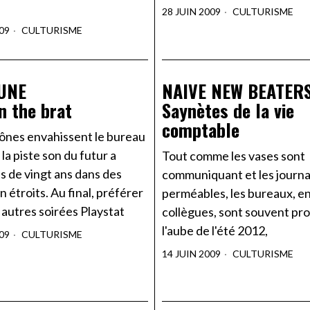
28 JUIN 2009
CULTURISME
09
CULTURISME
UNE
NAIVE NEW BEATER
on the brat
Saynètes de la vie
comptable
cônes envahissent le bureau
 la piste son du futur a
Tout comme les vases sont
s de vingt ans dans des
communiquant et les journa
en étroits. Au final, préférer
perméables, les bureaux, e
 autres soirées Playstat
collègues, sont souvent pr
l'aube de l'été 2012,
09
CULTURISME
14 JUIN 2009
CULTURISME