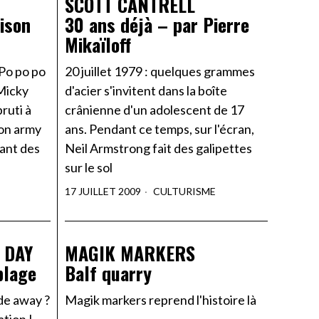
SCOTT CANTRELL
aison
30 ans déjà – par Pierre
Mikaïloff
Po po po
20 juillet 1979 : quelques grammes
 Micky
d'acier s'invitent dans la boîte
ruti à
crânienne d'un adolescent de 17
ion army
ans. Pendant ce temps, sur l'écran,
ant des
Neil Armstrong fait des galipettes
sur le sol
17 JUILLET 2009
CULTURISME
 DAY
MAGIK MARKERS
plage
Balf quarry
ade away ?
Magik markers reprend l'histoire là