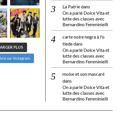
La Patrie
dans
On a parlé Dolce Vita et
lutte des classes avec
Bernardino Femminielli
carte noire negra à l'o
tiede
dans
ARGER PLUS
On a parlé Dolce Vita et
lutte des classes avec
ivre sur Instagram
Bernardino Femminielli
moise et son mascaré
dans
On a parlé Dolce Vita et
lutte des classes avec
Bernardino Femminielli