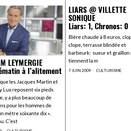
LIARS @ VILLETTE
SONIQUE
Liars: 1, Chronos: 0
Bière chaude à 8 euros, clo
clope, terrasse blindée et
barbeurk: sueur et graillon
AM LEYMERGIE
tiennent la m
ématin à l’alitement
7 JUIN 2009
CULTURISME
 que les Jacques Martin et
y Lux reposent six pieds
e, y a plus beaucoup de
ins pour les hommes de
n mètre soixante dix ».
u. C’est
9
CULTURISME