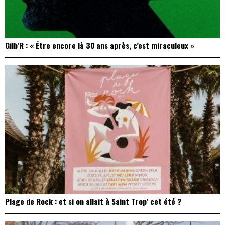
Gilb’R : « Être encore là 30 ans après, c’est miraculeux »
Plage de Rock : et si on allait à Saint Trop’ cet été ?