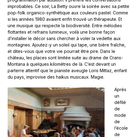
improbables. Ce soir, La Betty ouvre la soirée avec sa petite
pop-folk organico-synthétique aux couleurs pastel. Comme
si les années 1980 avaient enfin trouvé un thérapeute. Et
une musique qui respecte la biodiversité. Entre mélodies
flottantes et refrains lumineux, voilà une bonne façon
d’installer le décor sans chercher à voler la vedette aux
montagnes. Ajoutez-y un soleil qui tape, une bière fraîche,
et dites-vous que votre vie pourrait être pire. Dans le
château, les places sont limitée suite au drame de Crans-
Montana à quelques kilomètres de là. C’est devant un
parterre attentif que le pianiste aveugle Loris Mittaz, enfant
du pays, improvise des haikus musicaux. Magie.
Après
un
défilé
de
mode
de
l’école
de