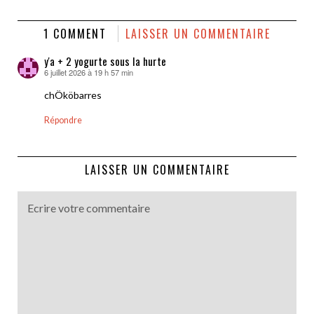
1 COMMENT
LAISSER UN COMMENTAIRE
y'a + 2 yogurte sous la hurte
6 juillet 2026 à 19 h 57 min
dit :
chÖköbarres
Répondre
LAISSER UN COMMENTAIRE