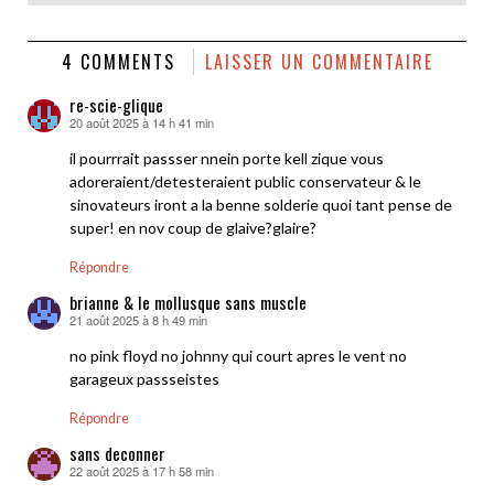
4 COMMENTS
LAISSER UN COMMENTAIRE
re-scie-glique
20 août 2025 à 14 h 41 min
dit :
il pourrrait passser nnein porte kell zique vous
adoreraient/detesteraient public conservateur & le
sinovateurs iront a la benne solderie quoi tant pense de
super! en nov coup de glaive?glaire?
Répondre
brianne & le mollusque sans muscle
21 août 2025 à 8 h 49 min
dit :
no pink floyd no johnny qui court apres le vent no
garageux passseistes
Répondre
sans deconner
22 août 2025 à 17 h 58 min
dit :