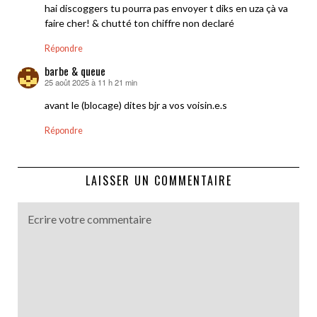
hai discoggers tu pourra pas envoyer t diks en uza çà va
faire cher! & chutté ton chiffre non declaré
Répondre
barbe & queue
25 août 2025 à 11 h 21 min
dit :
avant le (blocage) dites bjr a vos voisin.e.s
Répondre
LAISSER UN COMMENTAIRE