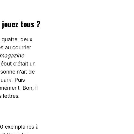
s jouez tous ?
 quatre, deux
es au courrier
 magazine
ébut c’était un
sonne n’ait de
Buark. Puis
rmément. Bon, il
 lettres.
00 exemplaires à