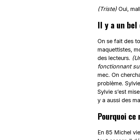
(Triste)
Oui, mal
Il y a un bel
On se fait des t
maquettistes, moi
des lecteurs.
(U
fonctionnant su
mec. On cherchai
problème. Sylvie
Sylvie s’est mise
y a aussi des ma
Pourquoi ce
En 85 Michel vi