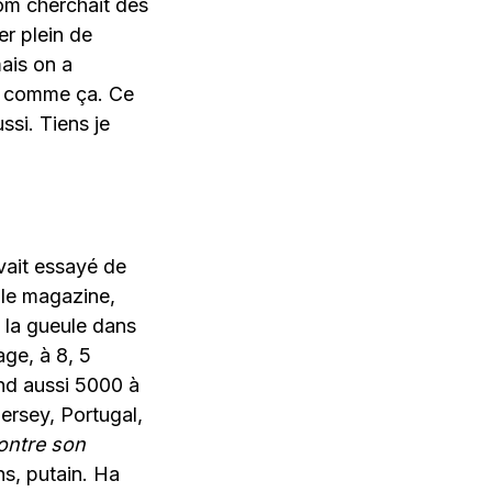
com cherchait des
er plein de
ais on a
t comme ça. Ce
ssi. Tiens je
vait essayé de
, le magazine,
 la gueule dans
age, à 8, 5
end aussi 5000 à
ersey, Portugal,
ontre son
s, putain. Ha