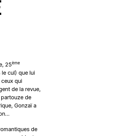
E
ème
e, 25
e cul) que lui
 ceux qui
gent de la revue,
e partouze de
rique, Gonzaï a
tion…
s romantiques de