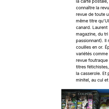
la carte postale
connaître la rev
revue de toute u
même titre qu’Ull
canard. Laurent 
magazine, du tri
passionnant). Il
couilles en or. 
variétés comme
revue foutraque
titres fétichis
la casserole. Et 
minitel, au cul e