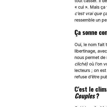
tout casser. Il d
« cul ». Mais ça
c’est vrai que ç
ressemble un peu 
Ça sonne co
Oui, le nom fait 
libertinage, ave
nous permet de 
cliché)
où l’on v
lecteurs ; on es
refuse d’être pub
C’est le clim
Couples
?