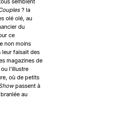
 tous semblent
Couples
? la
s olé olé, au
nancier du
our ce
te non moins
leur faisait des
 des magazines de
u l’illustre
re, où de petits
 Show
passent à
e branlée au