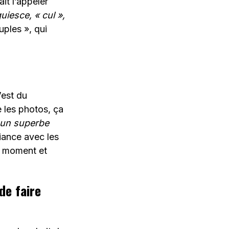
it l’appeler
uiesce, « cul »,
uples », qui
’est du
e les photos, ça
 un superbe
fiance avec les
er moment et
de faire