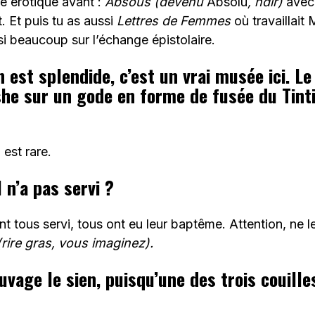
e érotique avant :
Absous
(devenu
Absolu
, ndlr)
avec
. Et puis tu as aussi
Lettres de Femmes
où travaillait 
si beaucoup sur l’échange épistolaire.
n est splendide, c’est un vrai musée ici. L
she sur un gode en forme de fusée du Tinti
l est rare.
l n’a pas servi ?
ls ont tous servi, tous ont eu leur baptême. Attention, ne
(rire gras, vous imaginez).
vage le sien, puisqu’une des trois couille