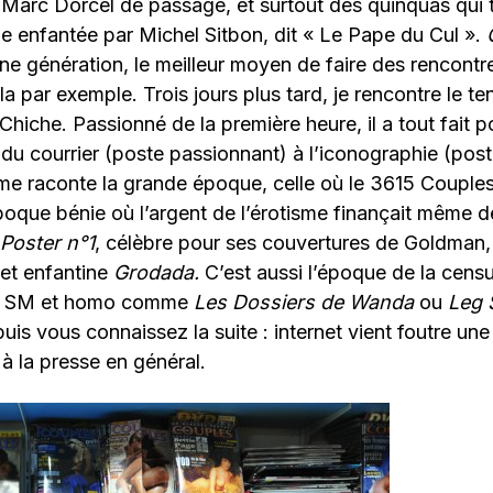
, Marc Dorcel de passage, et surtout des quinquas qui
ue enfantée par Michel Sitbon, dit « Le Pape du Cul ».
ne génération, le meilleur moyen de faire des rencontre
a par exemple. Trois jours plus tard, je rencontre le te
Chiche. Passionné de la première heure, il a tout fait p
 du courrier (poste passionnant) à l’iconographie (pos
 me raconte la grande époque, celle où le 3615 Couples 
Époque bénie où l’argent de l’érotisme finançait même
Poster n°1
, célèbre pour ses couvertures de Goldman, o
 et enfantine
Grodada.
C’est aussi l’époque de la censu
tes, SM et homo comme
Les Dossiers de Wanda
ou
Leg
puis vous connaissez la suite : internet vient foutre un
t à la presse en général.