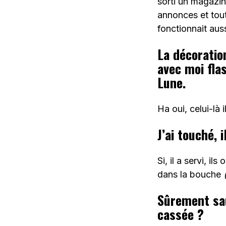
sorti un magazin
annonces et tout
fonctionnait aus
La décoratio
avec moi fla
Lune.
Ha oui, celui-là i
J’ai touché, i
Si, il a servi, i
dans la bouche
Sûrement sau
cassée ?