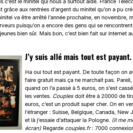
is c’est le minitel qui nous a surtout aidé. France Tele
st grâce aux rentrées d’argent du minitel qu’on a pu cré
nitel va être arrêté l’année prochaine, en novembre, m
rveurs puisqu’on a encore des gens qui se rencontren
eunes bien sûr. Mais bon, c’est bien fait sur internet au
J’y suis allé mais tout est payant.
Ha oui tout est payant. De toute façon on a
faire gratuit mais ça ne marchait pas. Pareil
quand on l’a passé à 5 euros, on s’est cassé
les ventes.
Couples
doit être à 20000 de tir
euros, c’est un produit super cher. On en v
l’étranger : Suisse, Belgique, Canada, New J
et là j’essaie d’attaquer la Pologne.
(Il me m
écran)
Regarde
couples.fr
: 7000 connexion