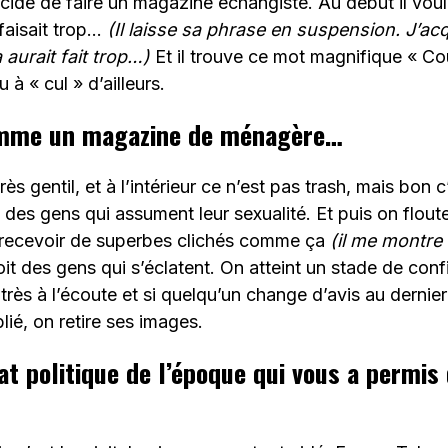
écide de faire un magazine échangiste. Au début il voula
 faisait trop…
(Il laisse sa phrase en suspension. J’acq
a aurait fait trop…)
Et il trouve ce mot magnifique « Co
à « cul » d’ailleurs.
mme un magazine de ménagère…
très gentil, et à l’intérieur ce n’est pas trash, mais bon c
c des gens qui assument leur sexualité. Et puis on flout
recevoir de superbes clichés comme ça
(il me montre
oit des gens qui s’éclatent. On atteint un stade de con
t très à l’écoute et si quelqu’un change d’avis au derni
lié, on retire ses images.
at politique de l’époque qui vous a permis 