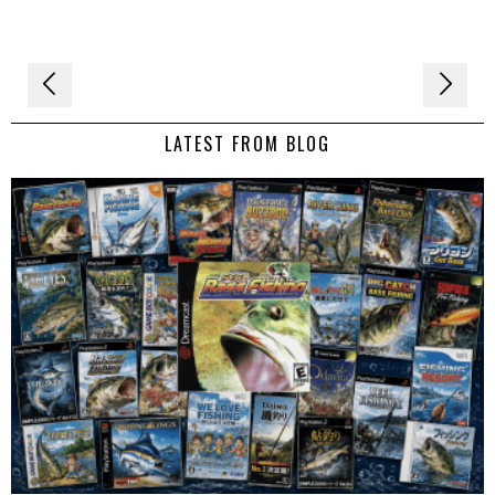
Navigation
de
LATEST FROM BLOG
l’article