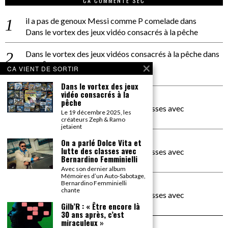
CA COMMENTE SEC
il a pas de genoux Messi comme P comelade
dans
Dans le vortex des jeux vidéo consacrés à la pêche
Dans le vortex des jeux vidéos consacrés à la pêche
dans
PACÔME THIELLEMENT
CA VIENT DE SORTIR
La séance d’Hip Gnose
Dans le vortex des jeux
vidéo consacrés à la
La Patrie
dans
pêche
On a parlé Dolce Vita et lutte des classes avec
Le 19 décembre 2025, les
Bernardino Femminielli
créateurs Zeph & Ramo
jetaient
carte noire negra à l'o tiede
dans
On a parlé Dolce Vita et
lutte des classes avec
On a parlé Dolce Vita et lutte des classes avec
Bernardino Femminielli
Bernardino Femminielli
Avec son dernier album
Mémoires d’un Auto-Sabotage,
moise et son mascaré
dans
Bernardino Femminielli
chante
On a parlé Dolce Vita et lutte des classes avec
Bernardino Femminielli
Gilb’R : « Être encore là
30 ans après, c’est
miraculeux »