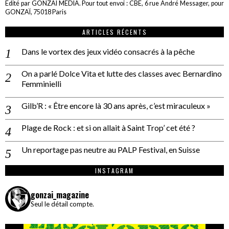
Edité par GONZAÏ MEDIA. Pour tout envoi : CBE, 6 rue André Messager, pour
GONZAÏ, 75018 Paris
ARTICLES RÉCENTS
Dans le vortex des jeux vidéo consacrés à la pêche
On a parlé Dolce Vita et lutte des classes avec Bernardino
Femminielli
Gilb’R : « Être encore là 30 ans après, c’est miraculeux »
Plage de Rock : et si on allait à Saint Trop’ cet été ?
Un reportage pas neutre au PALP Festival, en Suisse
INSTAGRAM
gonzai_magazine
Seul le détail compte.