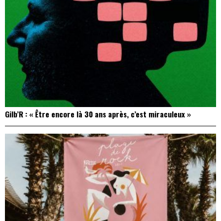
Gilb’R : « Être encore là 30 ans après, c’est miraculeux »