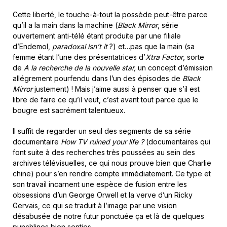
Cette liberté, le touche-à-tout la possède peut-être parce
qu’il a la main dans la machine (
Black Mirror
, série
ouvertement anti-télé étant produite par une filiale
d’Endemol,
paradoxal isn’t it
?) et…pas que la main (sa
femme étant l’une des présentatrices d’
Xtra Factor
, sorte
de
A la recherche de la nouvelle star,
un concept d’émission
allégrement pourfendu dans l’un des épisodes de
Black
Mirror
justement) ! Mais j’aime aussi à penser que s’il est
libre de faire ce qu’il veut, c’est avant tout parce que le
bougre est sacrément talentueux.
Il suffit de regarder un seul des segments de sa série
documentaire
How TV ruined your life ?
(documentaires qui
font suite à des recherches très poussées au sein des
archives télévisuelles, ce qui nous prouve bien que Charlie
chine) pour s’en rendre compte immédiatement. Ce type et
son travail incarnent une espèce de fusion entre les
obsessions d’un George Orwell et la verve d’un Ricky
Gervais, ce qui se traduit à l’image par une vision
désabusée de notre futur ponctuée ça et là de quelques
punchlines bien senties.