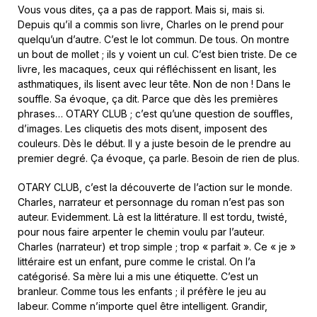
Vous vous dites, ça a pas de rapport. Mais si, mais si.
Depuis qu’il a commis son livre, Charles on le prend pour
quelqu’un d’autre. C’est le lot commun. De tous. On montre
un bout de mollet ; ils y voient un cul. C’est bien triste. De ce
livre, les macaques, ceux qui réfléchissent en lisant, les
asthmatiques, ils lisent avec leur tête. Non de non ! Dans le
souffle. Sa évoque, ça dit. Parce que dès les premières
phrases… OTARY CLUB ; c’est qu’une question de souffles,
d’images. Les cliquetis des mots disent, imposent des
couleurs. Dès le début. Il y a juste besoin de le prendre au
premier degré. Ça évoque, ça parle. Besoin de rien de plus.
OTARY CLUB, c’est la découverte de l’action sur le monde.
Charles, narrateur et personnage du roman n’est pas son
auteur. Evidemment. Là est la littérature. Il est tordu, twisté,
pour nous faire arpenter le chemin voulu par l’auteur.
Charles (narrateur) et trop simple ; trop « parfait ». Ce « je »
littéraire est un enfant, pure comme le cristal. On l’a
catégorisé. Sa mère lui a mis une étiquette. C’est un
branleur. Comme tous les enfants ; il préfère le jeu au
labeur. Comme n’importe quel être intelligent. Grandir,