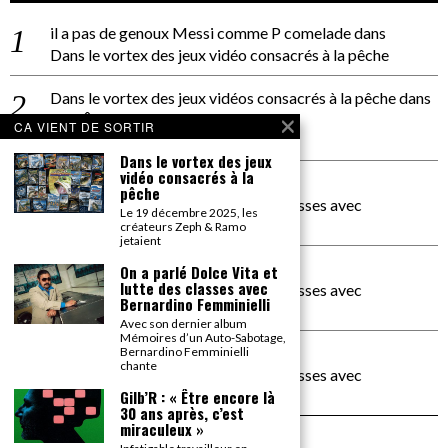
il a pas de genoux Messi comme P comelade
dans
Dans le vortex des jeux vidéo consacrés à la pêche
Dans le vortex des jeux vidéos consacrés à la pêche
dans
PACÔME THIELLEMENT
CA VIENT DE SORTIR
La séance d’Hip Gnose
Dans le vortex des jeux
vidéo consacrés à la
La Patrie
dans
pêche
On a parlé Dolce Vita et lutte des classes avec
Le 19 décembre 2025, les
Bernardino Femminielli
créateurs Zeph & Ramo
jetaient
carte noire negra à l'o tiede
dans
On a parlé Dolce Vita et
lutte des classes avec
On a parlé Dolce Vita et lutte des classes avec
Bernardino Femminielli
Bernardino Femminielli
Avec son dernier album
Mémoires d’un Auto-Sabotage,
moise et son mascaré
dans
Bernardino Femminielli
chante
On a parlé Dolce Vita et lutte des classes avec
Bernardino Femminielli
Gilb’R : « Être encore là
30 ans après, c’est
miraculeux »