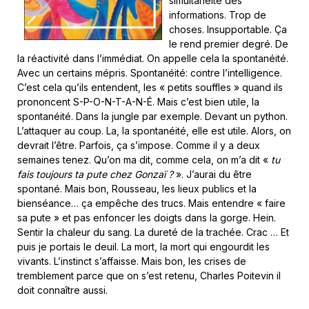
simultanéité des
informations. Trop de
choses. Insupportable. Ça
le rend premier degré. De
la réactivité dans l’immédiat. On appelle cela la spontanéité.
Avec un certains mépris. Spontanéité: contre l’intelligence.
C’est cela qu’ils entendent, les « petits souffles » quand ils
prononcent S-P-O-N-T-A-N-É. Mais c’est bien utile, la
spontanéité. Dans la jungle par exemple. Devant un python.
L’attaquer au coup. La, la spontanéité, elle est utile. Alors, on
devrait l’être. Parfois, ça s’impose. Comme il y a deux
semaines tenez. Qu’on ma dit, comme cela, on m’a dit «
tu
fais toujours ta pute chez Gonzaï ?
». J’aurai du être
spontané. Mais bon, Rousseau, les lieux publics et la
bienséance… ça empêche des trucs. Mais entendre « faire
sa pute » et pas enfoncer les doigts dans la gorge. Hein.
Sentir la chaleur du sang. La dureté de la trachée. Crac … Et
puis je portais le deuil. La mort, la mort qui engourdit les
vivants. L’instinct s’affaisse. Mais bon, les crises de
tremblement parce que on s’est retenu, Charles Poitevin il
doit connaître aussi.