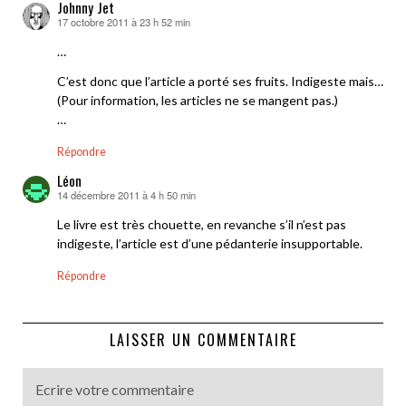
Johnny Jet
17 octobre 2011 à 23 h 52 min
dit :
…
C’est donc que l’article a porté ses fruits. Indigeste mais…
(Pour information, les articles ne se mangent pas.)
…
Répondre
Léon
14 décembre 2011 à 4 h 50 min
dit :
Le livre est très chouette, en revanche s’il n’est pas
indigeste, l’article est d’une pédanterie insupportable.
Répondre
LAISSER UN COMMENTAIRE