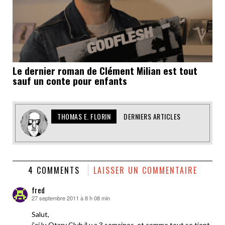
Le dernier roman de Clément Milian est tout
sauf un conte pour enfants
THOMAS E. FLORIN
DERNIERS ARTICLES
4 COMMENTS
LAISSER UN COMMENTAIRE
fred
27 septembre 2011 à 8 h 08 min
dit :
Salut,
j’ai lu Otary Club il y a 3 semaines, et comme tout se tient,