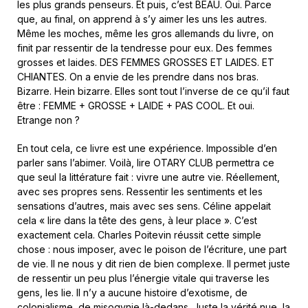
les plus grands penseurs. Et puis, c’est BEAU. Oui. Parce
que, au final, on apprend à s’y aimer les uns les autres.
Même les moches, même les gros allemands du livre, on
finit par ressentir de la tendresse pour eux. Des femmes
grosses et laides. DES FEMMES GROSSES ET LAIDES. ET
CHIANTES. On a envie de les prendre dans nos bras.
Bizarre. Hein bizarre. Elles sont tout l’inverse de ce qu’il faut
être : FEMME + GROSSE + LAIDE + PAS COOL. Et oui.
Etrange non ?
En tout cela, ce livre est une expérience. Impossible d’en
parler sans l’abimer. Voilà, lire OTARY CLUB permettra ce
que seul la littérature fait : vivre une autre vie. Réellement,
avec ses propres sens. Ressentir les sentiments et les
sensations d’autres, mais avec ses sens. Céline appelait
cela « lire dans la tête des gens, à leur place ». C’est
exactement cela. Charles Poitevin réussit cette simple
chose : nous imposer, avec le poison de l’écriture, une part
de vie. Il ne nous y dit rien de bien complexe. Il permet juste
de ressentir un peu plus l’énergie vitale qui traverse les
gens, les lie. Il n’y a aucune histoire d’exotisme, de
colonialisme, de misogynie là-dedans. Juste la vérité nue, la