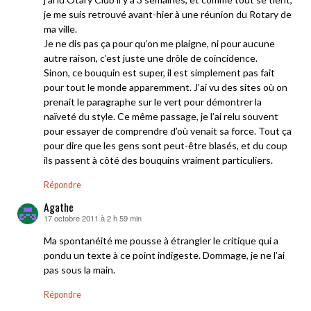
je me suis retrouvé avant-hier à une réunion du Rotary de
ma ville.
Je ne dis pas ça pour qu’on me plaigne, ni pour aucune
autre raison, c’est juste une drôle de coincidence.
Sinon, ce bouquin est super, il est simplement pas fait
pour tout le monde apparemment. J’ai vu des sites où on
prenait le paragraphe sur le vert pour démontrer la
naïveté du style. Ce même passage, je l’ai relu souvent
pour essayer de comprendre d’où venait sa force. Tout ça
pour dire que les gens sont peut-être blasés, et du coup
ils passent à côté des bouquins vraiment particuliers.
Répondre
Agathe
17 octobre 2011 à 2 h 59 min
dit :
Ma spontanéité me pousse à étrangler le critique qui a
pondu un texte à ce point indigeste. Dommage, je ne l’ai
pas sous la main.
Répondre