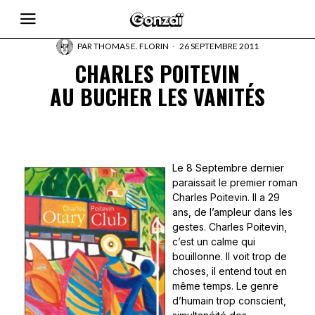
PAR
THOMAS E. FLORIN
26 SEPTEMBRE 2011
CHARLES POITEVIN
AU BUCHER LES VANITÉS
Le 8 Septembre dernier
paraissait le premier roman
Charles Poitevin. Il a 29
ans, de l’ampleur dans les
gestes. Charles Poitevin,
c’est un calme qui
bouillonne. Il voit trop de
choses, il entend tout en
même temps. Le genre
d’humain trop conscient,