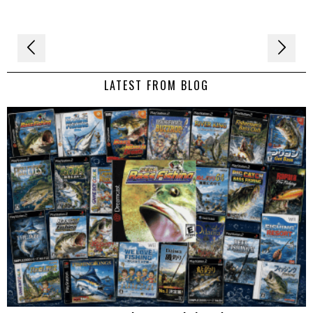
Navigation
de
LATEST FROM BLOG
l’article