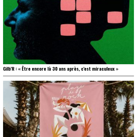
Gilb’R : « Être encore là 30 ans après, c’est miraculeux »