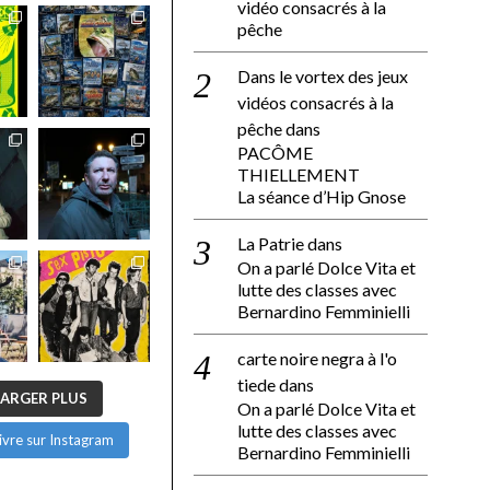
vidéo consacrés à la
pêche
Dans le vortex des jeux
vidéos consacrés à la
pêche
dans
PACÔME
THIELLEMENT
La séance d’Hip Gnose
La Patrie
dans
On a parlé Dolce Vita et
lutte des classes avec
Bernardino Femminielli
carte noire negra à l'o
tiede
dans
ARGER PLUS
On a parlé Dolce Vita et
lutte des classes avec
ivre sur Instagram
Bernardino Femminielli