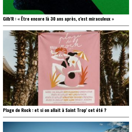
Gilb’R : « Être encore là 30 ans après, c’est miraculeux »
Plage de Rock : et si on allait à Saint Trop’ cet été ?