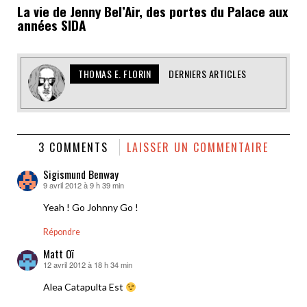
La vie de Jenny Bel’Air, des portes du Palace aux
années SIDA
THOMAS E. FLORIN
DERNIERS ARTICLES
3 COMMENTS
LAISSER UN COMMENTAIRE
Sigismund Benway
9 avril 2012 à 9 h 39 min
dit :
Yeah ! Go Johnny Go !
Répondre
Matt Oï
12 avril 2012 à 18 h 34 min
dit :
Alea Catapulta Est