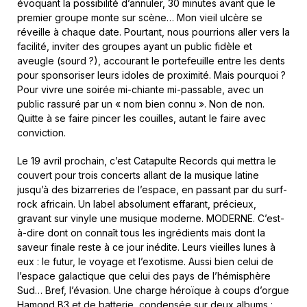
évoquant la possibilité d’annuler, 30 minutes avant que le
premier groupe monte sur scène… Mon vieil ulcère se
réveille à chaque date. Pourtant, nous pourrions aller vers la
facilité, inviter des groupes ayant un public fidèle et
aveugle (sourd ?), accourant le portefeuille entre les dents
pour sponsoriser leurs idoles de proximité. Mais pourquoi ?
Pour vivre une soirée mi-chiante mi-passable, avec un
public rassuré par un « nom bien connu ». Non de non.
Quitte à se faire pincer les couilles, autant le faire avec
conviction.
Le 19 avril prochain, c’est Catapulte Records qui mettra le
couvert pour trois concerts allant de la musique latine
jusqu’à des bizarreries de l’espace, en passant par du surf-
rock africain. Un label absolument effarant, précieux,
gravant sur vinyle une musique moderne. MODERNE. C’est-
à-dire dont on connaît tous les ingrédients mais dont la
saveur finale reste à ce jour inédite. Leurs vieilles lunes à
eux : le futur, le voyage et l’exotisme. Aussi bien celui de
l’espace galactique que celui des pays de l’hémisphère
Sud… Bref, l’évasion. Une charge héroïque à coups d’orgue
Hamond B3 et de batterie, condensée sur deux albums :