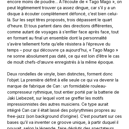
encore moins de poudre… A l’écoute de « Tago Mago », on
peut légitimement trouver ça assez dingue, car s’il y a un
disque à écouter complètement défoncé, c’est bien celui-
là. Sur les sept titres proposés, trois dépassent le quart
d’heure. Et tous partent dans des directions différentes,
comme autant de voyages à s’enfiler face après face, tout
en formant au final un ensemble dont la personnalité
s’avère tellement forte qu’elle résistera à l’épreuve du
temps – pour qui découvre ça aujourd’hui, « Tago Mago »
ne sonne absolument pas daté, ce qui est loin d’être le cas
de moult chefs-d’œuvre enregistrés à la même époque.
Deux rondelles de vinyle, bien distinctes, forment donc
l’objet. La première définit à elle seule ce qui va devenir la
marque de fabrique de Can : un formidable rouleau-
compresseur rythmique, tout entier porté par la batterie de
Jaki Liebezeit, sur lequel vont se greffer les motifs
impressionnistes des autres musiciens. Ce type aurait
intégré Can car il était lassé des polyrythmies propres au
free-jazz (son background d’origine). C’est pourtant sur ces
bases qu’il va inventer ce groove unique, à partir duquel il
pouvait, selon la légende, faire déglutir des spectateurs