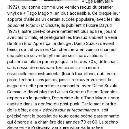
« Ege Bamyasi »
(1972), qui sonne comme une version redux du premier
vinyl de « Tago Mago », en plus accessible. Ce disque leur
apporte d’ailleurs un certain succès populaire, avec les hits
Spoon
et
Vitamin C
. Ensuite, ils publient « Future Days »
(1973), autre chef-d’œuvre nettement plus apaisé, jouant
avec les climats, et préfigurant les travaux ambient à venir
de Brian Eno. Après ça, le déluge : Damo Suzuki devient
témoin de Jéhovah et Can cherchera en vain un chanteur
capable de suivre le rythme de ses improvisations. Il
publiera un album par an jusqu’à la fin des 70’s, défrichant
sans cesse de nouveaux territoires sur un mode
essentiellement instrumental (tour à tour ethno, dub, voire
proto-techno) sans jamais, jamais retrouver vraiment la
magie de cette parenthèse enchantée avec Damo Suzuki.
Comme le diront plus tard Julian Cope ou Simon Reynolds,
experts en la question, l’empreinte de « Tago Mago » sera
capitale dans la genèse du post-punk. Car le mot d’ordre
de la bête, c’est «
déchire tout et recommence
», soit
précisément le postulat de toute cette scène passionnante
qui émerge à la charnière des années 70 et 80. La techno
devra tout à Kraftwerk, cet autre pilier de la scène