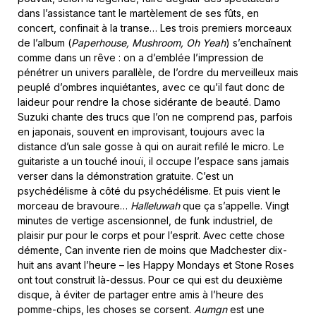
dans l’assistance tant le martèlement de ses fûts, en
concert, confinait à la transe… Les trois premiers morceaux
de l’album (
Paperhouse, Mushroom, Oh Yeah
) s’enchaînent
comme dans un rêve : on a d’emblée l’impression de
pénétrer un univers parallèle, de l’ordre du merveilleux mais
peuplé d’ombres inquiétantes, avec ce qu’il faut donc de
laideur pour rendre la chose sidérante de beauté. Damo
Suzuki chante des trucs que l’on ne comprend pas, parfois
en japonais, souvent en improvisant, toujours avec la
distance d’un sale gosse à qui on aurait refilé le micro. Le
guitariste a un touché inouï, il occupe l’espace sans jamais
verser dans la démonstration gratuite. C’est un
psychédélisme à côté du psychédélisme. Et puis vient le
morceau de bravoure…
Halleluwah
que ça s’appelle. Vingt
minutes de vertige ascensionnel, de funk industriel, de
plaisir pur pour le corps et pour l’esprit. Avec cette chose
démente, Can invente rien de moins que Madchester dix-
huit ans avant l’heure – les Happy Mondays et Stone Roses
ont tout construit là-dessus. Pour ce qui est du deuxième
disque, à éviter de partager entre amis à l’heure des
pomme-chips, les choses se corsent.
Aumgn
est une