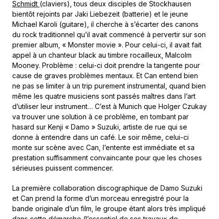
Schmidt
(claviers), tous deux disciples de Stockhausen
bientôt rejoints par Jaki Liebezeit (batterie) et le jeune
Michael Karoli (guitare), il cherche à s’écarter des canons
du rock traditionnel qu’il avait commencé à pervertir sur son
premier album, « Monster movie ». Pour celui-ci, il avait fait
appel à un chanteur black au timbre rocailleux, Malcolm
Mooney. Problème : celui-ci doit prendre la tangente pour
cause de graves problèmes mentaux. Et Can entend bien
ne pas se limiter à un trip purement instrumental, quand bien
même les quatre musiciens sont passés maîtres dans l’art
d’utiliser leur instrument… C’est à Munich que Holger Czukay
va trouver une solution à ce problème, en tombant par
hasard sur Kenji « Damo » Suzuki, artiste de rue qui se
donne à entendre dans un café. Le soir même, celui-ci
monte sur scène avec Can, l’entente est immédiate et sa
prestation suffisamment convaincante pour que les choses
sérieuses puissent commencer.
La première collaboration discographique de Damo Suzuki
et Can prend la forme d’un morceau enregistré pour la
bande originale d’un film, le groupe étant alors très impliqué
dans cette démarche (l’essentiel de ses travaux de