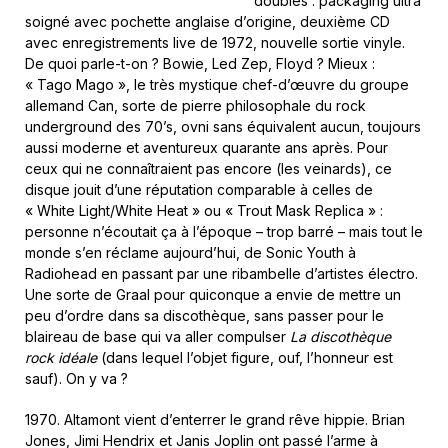
doubles : packaging ultra
soigné avec pochette anglaise d’origine, deuxième CD
avec enregistrements live de 1972, nouvelle sortie vinyle.
De quoi parle-t-on ? Bowie, Led Zep, Floyd ? Mieux :
« Tago Mago », le très mystique chef-d’œuvre du groupe
allemand Can, sorte de pierre philosophale du rock
underground des 70’s, ovni sans équivalent aucun, toujours
aussi moderne et aventureux quarante ans après. Pour
ceux qui ne connaîtraient pas encore (les veinards), ce
disque jouit d’une réputation comparable à celles de
« White Light/White Heat » ou « Trout Mask Replica » :
personne n’écoutait ça à l’époque – trop barré – mais tout le
monde s’en réclame aujourd’hui, de Sonic Youth à
Radiohead en passant par une ribambelle d’artistes électro.
Une sorte de Graal pour quiconque a envie de mettre un
peu d’ordre dans sa discothèque, sans passer pour le
blaireau de base qui va aller compulser
La discothèque
rock idéale
(dans lequel l’objet figure, ouf, l’honneur est
sauf). On y va ?
1970. Altamont vient d’enterrer le grand rêve hippie. Brian
Jones, Jimi Hendrix et Janis Joplin ont passé l’arme à