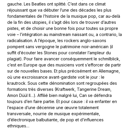
gauche. Les Beatles ont splitté. C’est dans ce climat
réjouissant que va débuter l’une des décades les plus
fondamentales de l’histoire de la musique pop, car au-delà
de la fin des utopies, il s’agit dès lors de trouver d’autres
pistes, et de choisir une bonne fois pour toutes sa propre
voie – l’intégration au mainstream naissant ou, a contrario, la
radicalisation. A l’époque, les rockers anglo-saxons
pompent sans vergogne le patrimoine noir-américain (il
suffit d’écouter les Stones pour constater l’ampleur du
plagiat). Pour faire avancer conséquemment le schmilblick,
c’est en Europe que des musiciens vont s’efforcer de partir
sur de nouvelles bases. Et plus précisément en Allemagne,
où une excroissance avant-gardiste voit le jour : le
krautrock. Sous cette dénomination sont regroupées des
formations très diverses (Kraftwerk, Tangerine Dream,
Amon Düül II…). Affilié bien malgré lui, Can se défendra
toujours d’en faire partie. Et pour cause : il va enfanter en
l’espace d’une décennie une œuvre totalement
transversale, nourrie de musique expérimentale,
d’électronique balbutiante, de pop et d’influences
ethniques…