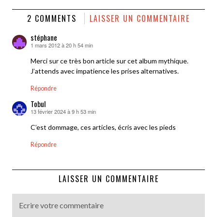
2 COMMENTS
LAISSER UN COMMENTAIRE
stéphane
1 mars 2012 à 20 h 54 min
dit :
Merci sur ce très bon article sur cet album mythique.
J’attends avec impatience les prises alternatives.
Répondre
Tobul
13 février 2024 à 9 h 53 min
dit :
C’est dommage, ces articles, écris avec les pieds
Répondre
LAISSER UN COMMENTAIRE