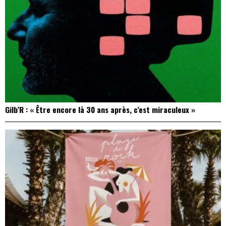
Gilb’R : « Être encore là 30 ans après, c’est miraculeux »