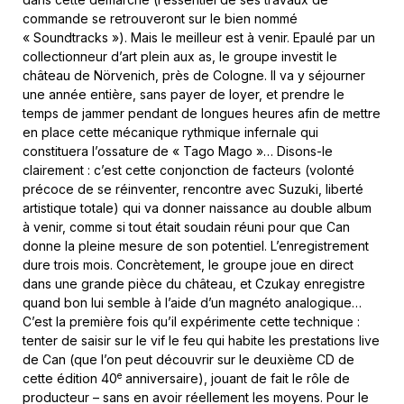
commande se retrouveront sur le bien nommé
« Soundtracks »). Mais le meilleur est à venir. Epaulé par un
collectionneur d’art plein aux as, le groupe investit le
château de Nörvenich, près de Cologne. Il va y séjourner
une année entière, sans payer de loyer, et prendre le
temps de jammer pendant de longues heures afin de mettre
en place cette mécanique rythmique infernale qui
constituera l’ossature de « Tago Mago »… Disons-le
clairement : c’est cette conjonction de facteurs (volonté
précoce de se réinventer, rencontre avec Suzuki, liberté
artistique totale) qui va donner naissance au double album
à venir, comme si tout était soudain réuni pour que Can
donne la pleine mesure de son potentiel. L’enregistrement
dure trois mois. Concrètement, le groupe joue en direct
dans une grande pièce du château, et Czukay enregistre
quand bon lui semble à l’aide d’un magnéto analogique…
C’est la première fois qu’il expérimente cette technique :
tenter de saisir sur le vif le feu qui habite les prestations live
de Can (que l’on peut découvrir sur le deuxième CD de
e
cette édition 40
anniversaire), jouant de fait le rôle de
producteur – sans en avoir réellement les moyens. Pour le