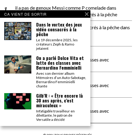
il a pas de genoux Messi comme P comelade
dans
Dans le vortex des jeux vidéo consacrés à la pêche
CA VIENT DE SORTIR
Dans le vortex des jeux
Dans le vortex des jeux vidéos consacrés à la pêche
dans
vidéo consacrés à la
pêche
PACÔME THIELLEMENT
La séance d’Hip Gnose
Le 19 décembre 2025, les
créateurs Zeph & Ramo
jetaient
La Patrie
dans
On a parlé Dolce Vita et
On a parlé Dolce Vita et lutte des classes avec
lutte des classes avec
Bernardino Femminielli
Bernardino Femminielli
Avec son dernier album
Mémoires d’un Auto-Sabotage,
carte noire negra à l'o tiede
dans
Bernardino Femminielli
On a parlé Dolce Vita et lutte des classes avec
chante
Bernardino Femminielli
Gilb’R : « Être encore là
30 ans après, c’est
moise et son mascaré
dans
miraculeux »
On a parlé Dolce Vita et lutte des classes avec
Infatigable travailleur en
dilettante, le patron de
Bernardino Femminielli
Versatile a décidé