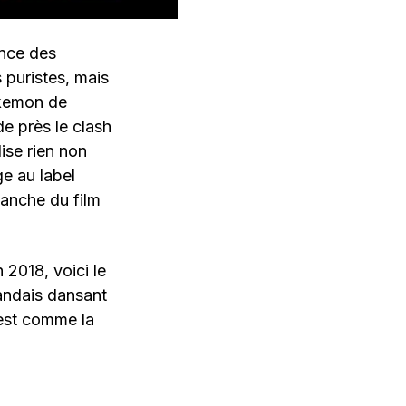
ence des
 puristes, mais
okemon de
de près le clash
ise rien non
e au label
manche du film
 2018, voici le
andais dansant
’est comme la