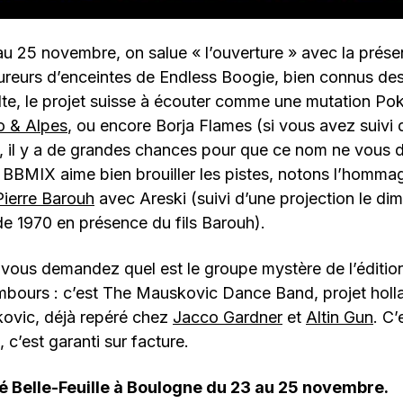
u 25 novembre, on salue « l’ouverture » avec la prés
reurs d’enceintes de Endless Boogie, bien connus des
lte, le projet suisse à écouter comme une mutation P
o & Alpes
, ou encore Borja Flames (si vous avez suivi 
 il y a de grandes chances pour que ce nom ne vous d
BBMIX aime bien brouiller les pistes, notons l’hommag
Pierre Barouh
avec Areski (suivi d’une projection le di
e 1970 en présence du fils Barouh).
vous demandez quel est le groupe mystère de l’édition
mbours : c’est The Mauskovic Dance Band, projet holl
ovic, déjà repéré chez
Jacco Gardner
et
Altin Gun
. C
 c’est garanti sur facture.
é Belle-Feuille à Boulogne du 23 au 25 novembre.