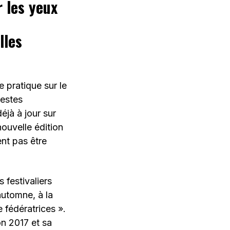
r les yeux
lles
e pratique sur le
iestes
éjà à jour sur
ouvelle édition
nt pas être
festivaliers
automne, à la
e fédératrices ».
on 2017 et sa