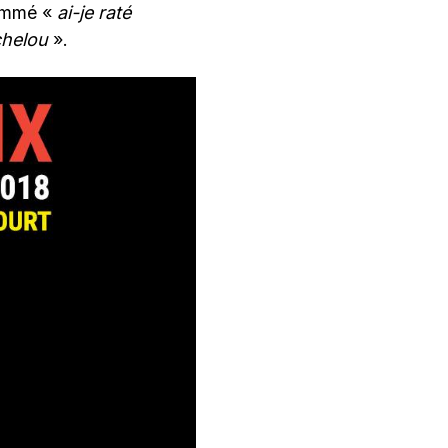
nommé «
ai-je raté
chelou
».