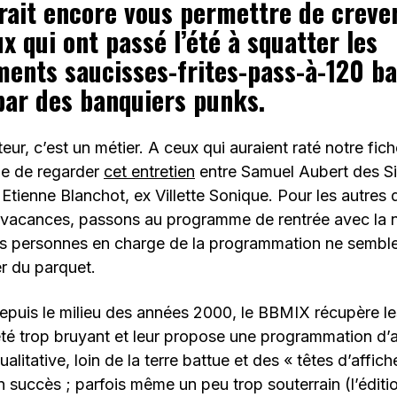
vrait encore vous permettre de creve
x qui ont passé l’été à squatter les
ents saucisses-frites-pass-à-120 ba
par des banquiers punks.
ur, c’est un métier. A ceux qui auraient raté notre fich
lle de regarder
cet entretien
entre Samuel Aubert des S
Etienne Blanchot, ex Villette Sonique. Pour les autres d
e vacances, passons au programme de rentrée avec la n
s personnes en charge de la programmation ne semble
r du parquet.
uis le milieu des années 2000, le BBMIX récupère les 
été trop bruyant et leur propose une programmation d’
ualitative, loin de la terre battue et des « têtes d’affich
n succès ; parfois même un peu trop souterrain (l’éditi