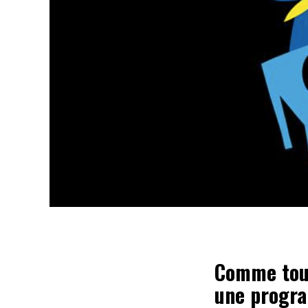
Comme tous
une progra