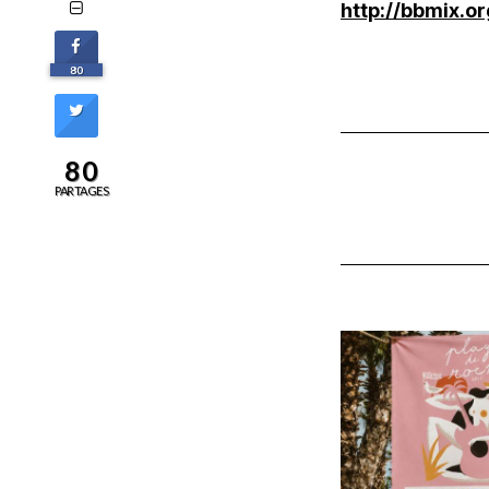
http://bbmix.o
80
80
PARTAGES