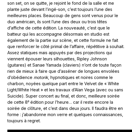
son set, on se quitte, je rejoint le fond de la salle et me
plante juste devant l’ingé-son, c’est toujours l’une des
meilleures places. Beaucoup de gens sont venus pour le
duo américain, ils sont l’une des deux ou trois têtes
d’affiche de cette édition. La nouveauté, c’est que le
batteur qui les accompagne désormais en studio est
également de la partie sur scène, et cette formule ne fait
que renforcer le côté primal de l’affaire, répétitive à souhait.
Assez statiques mais appuyés par des projections qui
viennent épouser leurs silhouettes, Ripley Johnson
(guitares) et Sanae Yamada (claviers) n’ont de toute façon
rien de mieux à faire que d’asséner de longues envolées
d’obédience
motorik
, hypnotiques et noires comme le
charbon, noyées quelque part entre le Velvet de « White
Light/White Heat » et les travaux d’Alan Vega (avec ou sans
Suicide). Super concert au final, et donc, meilleure soirée
e
de cette 8
édition pour l’heure… car il reste encore la
soirée de clôture, et c’est dans deux jours. Il faudra être en
forme : j’abandonne mon verre et quelques connaissances,
toujours à regret.