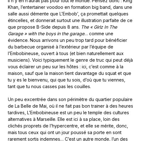
il n’y en n’aurait pas pour tout le monde. Pensez donc : King
Khan, l’entertainer voodoo en formation big band, dans une
salle aussi démente que L’Embob’, ça promettait quelques
étincelles, et donnerait surtout une illustration parfaite de ce
que propose B-Side depuis 8 ans.
The « Girlz In The
Garage » with the boys in the garage
… comme une
évidence. Nous arrivons un peu trop tard pour bénéficier
du barbecue organisé à l’extérieur par l’équipe de
l’Embobineuse, ouvert à tous (et bien naturellement aux
musiciens). Voici typiquement le genre de truc qui peut déjà
vous éclairer un peu sur les hôtes : ici, c’est comme à la
maison, sauf que la maison tient davantage du squat et que
tu y es le bienvenu, qui que tu sois, d’où que tu viennes,
tant que tu nous casses pas les couilles.
Un peu excentrée dans son périmètre du quartier populaire
de La Belle de Mai, où il ne fait pas bon trainer à des heures
tardives, L’Embobineuse est un peu le temple des cultures
alternatives à Marseille. Elle est ici à sa place, loin des
clichés proprets de l’hypercentre, et elle se mérite, donc,
mais tous ceux qui ont un jour poussé sa porte en sont
rarement sortis indemnes… C’est un autre monde, l’un des