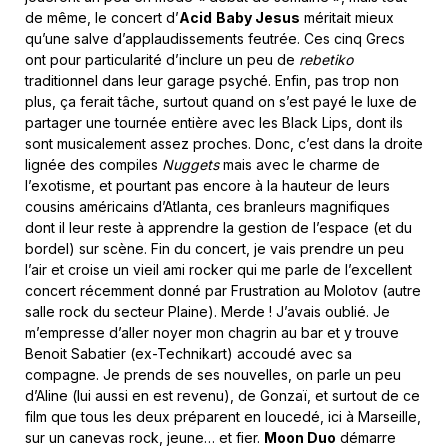
de même, le concert d’
Acid
Baby Jesus
méritait mieux
qu’une salve d’applaudissements feutrée. Ces cinq Grecs
ont pour particularité d’inclure un peu de
rebetiko
traditionnel dans leur garage psyché. Enfin, pas trop non
plus, ça ferait tâche, surtout quand on s’est payé le luxe de
partager une tournée entière avec les Black Lips, dont ils
sont musicalement assez proches. Donc, c’est dans la droite
lignée des compiles
Nuggets
mais avec le charme de
l’exotisme, et pourtant pas encore à la hauteur de leurs
cousins américains d’Atlanta, ces branleurs magnifiques
dont il leur reste à apprendre la gestion de l’espace (et du
bordel) sur scène. Fin du concert, je vais prendre un peu
l’air et croise un vieil ami rocker qui me parle de l’excellent
concert récemment donné par Frustration au Molotov (autre
salle rock du secteur Plaine). Merde ! J’avais oublié. Je
m’empresse d’aller noyer mon chagrin au bar et y trouve
Benoit Sabatier (ex-Technikart) accoudé avec sa
compagne. Je prends de ses nouvelles, on parle un peu
d’Aline (lui aussi en est revenu), de Gonzaï, et surtout de ce
film que tous les deux préparent en loucedé, ici à Marseille,
sur un canevas rock, jeune… et fier.
Moon Duo
démarre