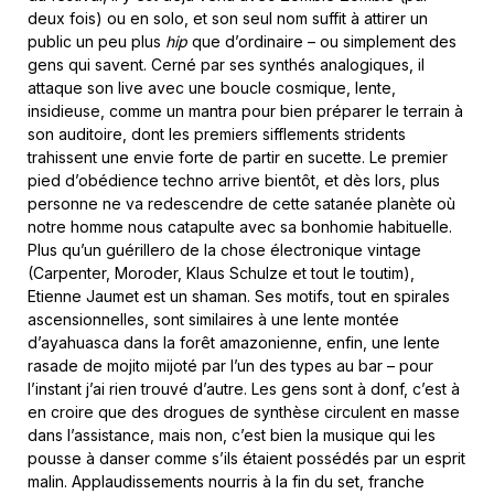
deux fois) ou en solo, et son seul nom suffit à attirer un
public un peu plus
hip
que d’ordinaire – ou simplement des
gens qui savent. Cerné par ses synthés analogiques, il
attaque son live avec une boucle cosmique, lente,
insidieuse, comme un mantra pour bien préparer le terrain à
son auditoire, dont les premiers sifflements stridents
trahissent une envie forte de partir en sucette. Le premier
pied d’obédience techno arrive bientôt, et dès lors, plus
personne ne va redescendre de cette satanée planète où
notre homme nous catapulte avec sa bonhomie habituelle.
Plus qu’un guérillero de la chose électronique vintage
(Carpenter, Moroder, Klaus Schulze et tout le toutim),
Etienne Jaumet est un shaman. Ses motifs, tout en spirales
ascensionnelles, sont similaires à une lente montée
d’ayahuasca dans la forêt amazonienne, enfin, une lente
rasade de mojito mijoté par l’un des types au bar – pour
l’instant j’ai rien trouvé d’autre. Les gens sont à donf, c’est à
en croire que des drogues de synthèse circulent en masse
dans l’assistance, mais non, c’est bien la musique qui les
pousse à danser comme s’ils étaient possédés par un esprit
malin. Applaudissements nourris à la fin du set, franche