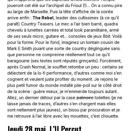
joueront cet été sur l’archipel du Frioul (!)… On a connu pire
au large de Marseille. Puis la tête d’affiche de la soirée
arrive enfin :
The Rebel
, leader des cultissimes (à ce qu’il
paraît) Country Teasers. Le mec a l’air bien barré, quadra
chevelu à lunettes carrées et total look paramilitaire, armé
de ses seuls micro, guitare et… consoles de jeux 8bit. Voilà
pour la forme. Pour le fond, imaginez un lointain cousin de
Mark E Smith jouant une sorte de country déglinguée sans
que personne ne comprenne réellement tout ce qu’il
baragouine (ses textes sont réputés grinçants). Forcément,
après Crash Normal, le soufflet retombe un peu : certains se
délectent de la lo-fi performance, d’autres comme moi s’en
cognent et veulent juste profiter du moment. Je rejoins le
plus petit fumoir du monde installé pile-poil sur le côté droit
de la scène : guère mieux, je m’emmerde toujours autant.
Allez, un dernier détour par la case
patinoire
toilettes (je ne
laisse jamais de traces, d’autres s’en chargent mais elles
sont nettement plus jaunes), un bisou par procuration et je
me retrouve à l’air libre avec les mouettes, c’est chouette.
Jeudi 28 mai, L’U.Percut