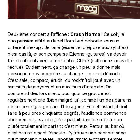
Deuxième concert à l’affiche :
Crash Normal
. Ce soir, le
duo parisien affilié au label Born Bad déboule sous un
différent line-up : Jérôme (essentiel préposé aux synthés)
n’est pas là, et son comparse Etienne (guitares) va devoir
faire tout seul avec la formidable Chloé (batterie et nouvelle
recrue). Evidemment, ça change un peu la donne mais
personne ne va y perdre au change : leur set démonte.
C’est sale, compact, érudit, du rock’n’roll joué avec un
minimum de moyens et un maximum d’intensité. On
comprend dès lors mieux pourquoi ce groupe est
régulièrement cité (bien malgré lui) comme l’un des parrains
de la scène garage dans l’hexagone. En cet instant, il doit
faire à peu près cinquante degrés, l’audience commence
abusivement à s’agiter, c’est parfait dans ce registre ou
plutôt totalement imparfait : c’est mieux. Retour au bar où
c’est naturellement l’émeute, j’y trouve une connaissance
qui m’apprend que les Japonais d’Acid Mothers Temple