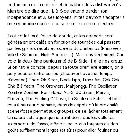
en fonction de la couleur et du calibre des artistes invités.
Manière de dire que : 1/ B-Side entend garder son
indépendance et 2/ ses moyens limités devront s’adapter à
une économie qui reste basée sur le nombre d’entrées.
Tout se fait ici à l’huile de coude, et les concerts sont
généralement calés en fonction de tournées qui passent
par les grands raouts européens du printemps (Primavera,
Villette Sonique, Nuits Sonores…). Mais pas seulement. Car
voici la deuxième particularité de B-Side : il a le nez creux.
Si on fait le compte, depuis sa toute première édition, on a
pu y écouter entre autres (et souvent avec un temps
d’avance) Thee Oh Sees, Black Lips, Trans Am, Chk Chk
Chk (!!!),Yacht, The Growlers, Mahjongg, The Oscillation,
Zombie Zombie, Poni Hoax, NLF3, JC Satan, Marvin,
Cheveu, The Feeling Of Love, La Secte du Futur… et tout
cela à hauteur d’homme, dans des spots où la proximité
scène/fosse permet aux groupes de se lâcher totalement.
Un sacré catalogue qui ne trahit donc pas les velléités
« garage » de l’asso, même si celle-ci a toujours eu des
goûts suffisamment larges (et sûrs) pour aller fouiner du