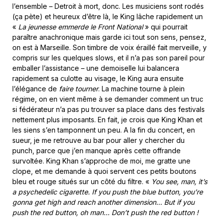
l’ensemble – Detroit à mort, donc. Les musiciens sont rodés
(ça pète) et heureux d’être là, le King lâche rapidement un
«
La jeunesse emmerde le Front National
» qui pourrait
paraître anachronique mais garde ici tout son sens, pensez,
on est à Marseille. Son timbre de voix éraillé fait merveille, y
compris sur les quelques slows, et il n’a pas son pareil pour
emballer l’assistance – une demoiselle lui balancera
rapidement sa culotte au visage, le King aura ensuite
l’élégance de
faire tourner
. La machine tourne à plein
régime, on en vient même à se demander comment un truc
si fédérateur n’a pas pu trouver sa place dans des festivals
nettement plus imposants. En fait, je crois que King Khan et
les siens s’en tamponnent un peu. A la fin du concert, en
sueur, je me retrouve au bar pour aller y chercher du
punch, parce que j’en manque après cette offrande
survoltée. King Khan s’approche de moi, me gratte une
clope, et me demande à quoi servent ces petits boutons
bleu et rouge situés sur un côté du filtre. «
You see, man, it’s
a psychedelic cigarette. If you push the blue button, you’re
gonna get high and reach another dimension… But if you
push the red button, oh man… Don’t push the red button !