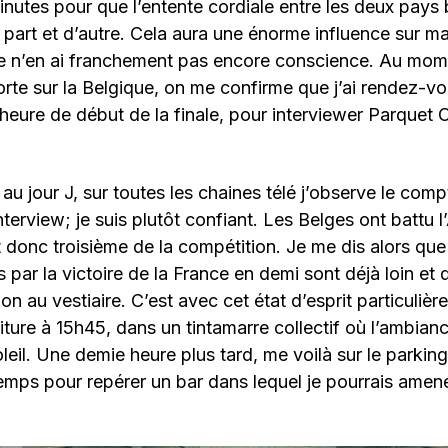
 minutes pour que l’entente cordiale entre les deux pays
 part et d’autre. Cela aura une énorme influence sur m
e n’en ai franchement pas encore conscience. Au mome
rte sur la Belgique, on me confirme que j’ai rendez-v
 l’heure de début de la finale, pour interviewer Parquet C
au jour J, sur toutes les chaines télé j’observe le comp
terview; je suis plutôt confiant. Les Belges ont battu l
nt donc troisième de la compétition. Je me dis alors que
 par la victoire de la France en demi sont déjà loin et 
on au vestiaire. C’est avec cet état d’esprit particulièr
oiture à 15h45, dans un tintamarre collectif où l’ambian
oleil. Une demie heure plus tard, me voilà sur le parkin
emps pour repérer un bar dans lequel je pourrais amen