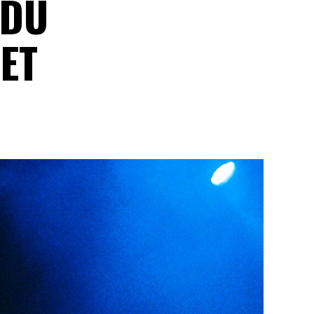
 DU
ET