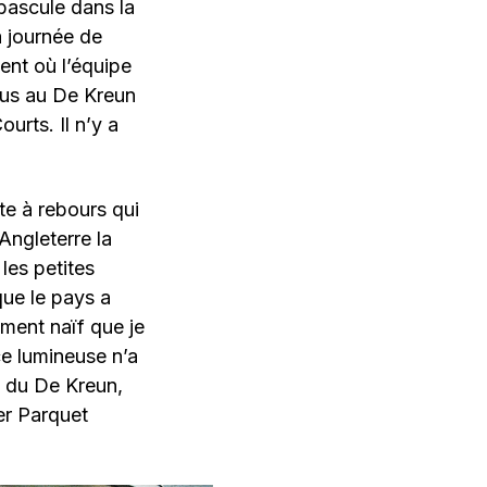
 bascule dans la
a journée de
nt où l’équipe
ous au De Kreun
ourts. Il n’y a
te à rebours qui
’Angleterre la
 les petites
que le pays a
ement naïf que je
ce lumineuse n’a
g du De Kreun,
er Parquet