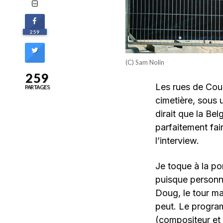
259
(C) Sam Nolin
259
Les rues de Cour
PARTAGES
cimetière, sous 
dirait que la Be
parfaitement fair
l’interview.
Je toque à la po
puisque personn
Doug, le tour man
peut. Le program
(compositeur et 