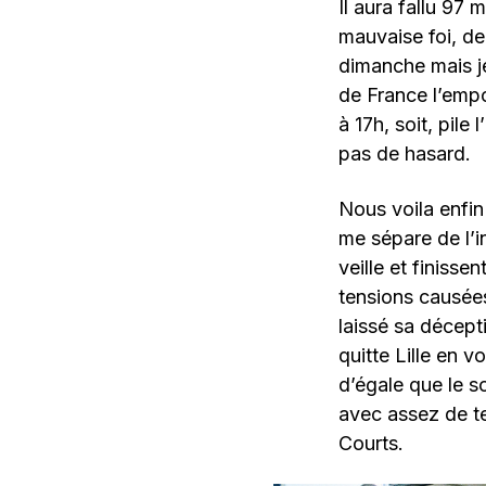
Il aura fallu 97
mauvaise foi, de
dimanche mais j
de France l’empo
à 17h, soit, pile
pas de hasard.
Nous voila enfin 
me sépare de l’in
veille et finisse
tensions causées
laissé sa décepti
quitte Lille en v
d’égale que le s
avec assez de t
Courts.