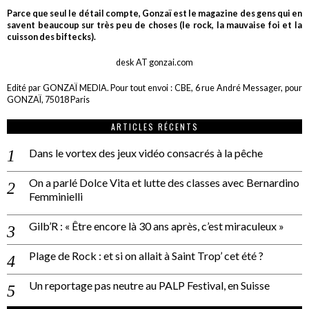
Parce que seul le détail compte, Gonzaï est le magazine des gens qui en
savent beaucoup sur très peu de choses (le rock, la mauvaise foi et la
cuisson des biftecks).
desk AT gonzai.com
Edité par GONZAÏ MEDIA. Pour tout envoi : CBE, 6 rue André Messager, pour
GONZAÏ, 75018 Paris
ARTICLES RÉCENTS
Dans le vortex des jeux vidéo consacrés à la pêche
On a parlé Dolce Vita et lutte des classes avec Bernardino
Femminielli
Gilb’R : « Être encore là 30 ans après, c’est miraculeux »
Plage de Rock : et si on allait à Saint Trop’ cet été ?
Un reportage pas neutre au PALP Festival, en Suisse