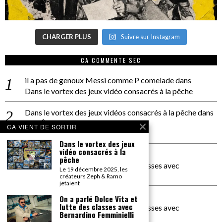
CHARGER PLUS
Suivre sur Instagram
CA COMMENTE SEC
il a pas de genoux Messi comme P comelade
dans
Dans le vortex des jeux vidéo consacrés à la pêche
Dans le vortex des jeux vidéos consacrés à la pêche
dans
PACÔME THIELLEMENT
CA VIENT DE SORTIR
La séance d’Hip Gnose
Dans le vortex des jeux
vidéo consacrés à la
La Patrie
dans
pêche
On a parlé Dolce Vita et lutte des classes avec
Le 19 décembre 2025, les
Bernardino Femminielli
créateurs Zeph & Ramo
jetaient
carte noire negra à l'o tiede
dans
On a parlé Dolce Vita et
lutte des classes avec
On a parlé Dolce Vita et lutte des classes avec
Bernardino Femminielli
Bernardino Femminielli