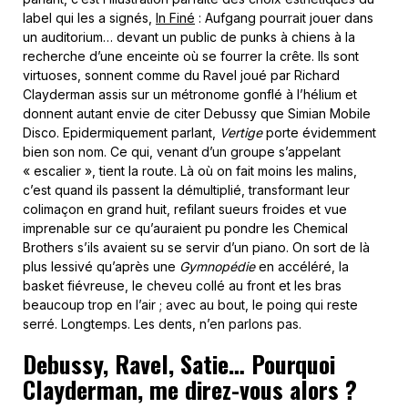
label qui les a signés,
In Finé
: Aufgang pourrait jouer dans
un auditorium… devant un public de punks à chiens à la
recherche d’une enceinte où se fourrer la crête. Ils sont
virtuoses, sonnent comme du Ravel joué par Richard
Clayderman assis sur un métronome gonflé à l’hélium et
donnent autant envie de citer Debussy que Simian Mobile
Disco. Epidermiquement parlant,
Vertige
porte évidemment
bien son nom. Ce qui, venant d’un groupe s’appelant
« escalier », tient la route. Là où on fait moins les malins,
c’est quand ils passent la démultiplié, transformant leur
colimaçon en grand huit, refilant sueurs froides et vue
imprenable sur ce qu’auraient pu pondre les Chemical
Brothers s’ils avaient su se servir d’un piano. On sort de là
plus lessivé qu’après une
Gymnopédie
en accéléré, la
basket fiévreuse, le cheveu collé au front et les bras
beaucoup trop en l’air ; avec au bout, le poing qui reste
serré. Longtemps. Les dents, n’en parlons pas.
Debussy, Ravel, Satie… Pourquoi
Clayderman, me direz-vous alors ?