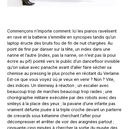
Commençons n’importe comment. Ici les pianos ravelisent
en rave et la batterie s’emmêle en syncopes tandis qu’un
laptop éructe des bruits fou de fin de nuit chargées. Au
point de finir par danser sur la tête, un index dans une
narine et l’autre (index, pas la narine, on n’est pas là pour
écrire au pif) pointé vers le public d’un dancefloor invisible
qu’on salue avec panache avant d’aller faire sécher sa
chemise au pressing le plus proche en récitant du Verlaine.
Est-ce que vous voyez où je veux en venir ? Non ? Vite,
des indices. Un steinway à réaction ; un escalier avec
beaucoup trop de marches beaucoup trop raides ; une
chorégraphie militaire exécutée par des robots avec des
smileys à la place des yeux ; la pavane d’une infante pas
vraiment défunte jouée à la triple croche devant un parterre
de crevards sous kétamine cherchant l’after pour
décompresser et arrêter de voir des araignées partout ;
cinquante-cinq minutes à chercher la sortie du musée des