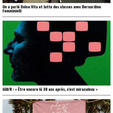
On a parlé Dolce Vita et lutte des classes avec Bernardino
Femminielli
Gilb’R : « Être encore là 30 ans après, c’est miraculeux »