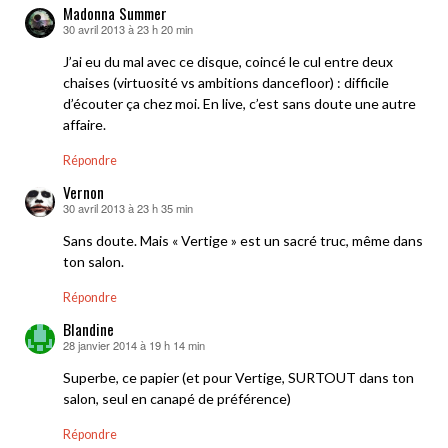
Madonna Summer
30 avril 2013 à 23 h 20 min
dit :
J’ai eu du mal avec ce disque, coincé le cul entre deux
chaises (virtuosité vs ambitions dancefloor) : difficile
d’écouter ça chez moi. En live, c’est sans doute une autre
affaire.
Répondre
Vernon
30 avril 2013 à 23 h 35 min
dit :
Sans doute. Mais « Vertige » est un sacré truc, même dans
ton salon.
Répondre
Blandine
28 janvier 2014 à 19 h 14 min
dit :
Superbe, ce papier (et pour Vertige, SURTOUT dans ton
salon, seul en canapé de préférence)
Répondre