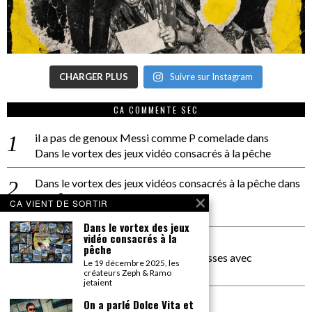
CHARGER PLUS
Suivre sur Instagram
CA COMMENTE SEC
il a pas de genoux Messi comme P comelade
dans
Dans le vortex des jeux vidéo consacrés à la pêche
Dans le vortex des jeux vidéos consacrés à la pêche
dans
PACÔME THIELLEMENT
CA VIENT DE SORTIR
La séance d’Hip Gnose
Dans le vortex des jeux
vidéo consacrés à la
La Patrie
dans
pêche
On a parlé Dolce Vita et lutte des classes avec
Le 19 décembre 2025, les
Bernardino Femminielli
créateurs Zeph & Ramo
jetaient
carte noire negra à l'o tiede
dans
On a parlé Dolce Vita et