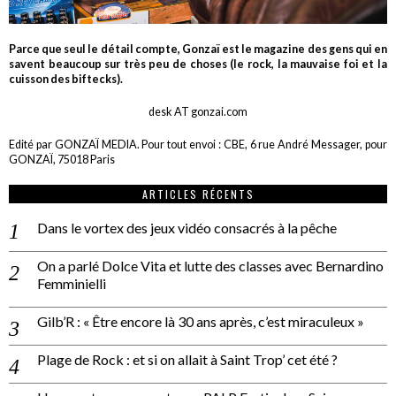
Parce que seul le détail compte, Gonzaï est le magazine des gens qui en
savent beaucoup sur très peu de choses (le rock, la mauvaise foi et la
cuisson des biftecks).
desk AT gonzai.com
Edité par GONZAÏ MEDIA. Pour tout envoi : CBE, 6 rue André Messager, pour
GONZAÏ, 75018 Paris
ARTICLES RÉCENTS
Dans le vortex des jeux vidéo consacrés à la pêche
On a parlé Dolce Vita et lutte des classes avec Bernardino
Femminielli
Gilb’R : « Être encore là 30 ans après, c’est miraculeux »
Plage de Rock : et si on allait à Saint Trop’ cet été ?