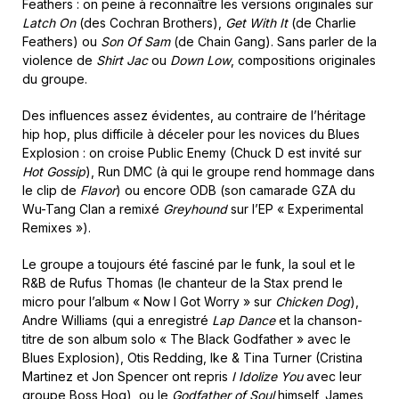
Feathers : on peine à reconnaître les versions originales sur
Latch On
(des Cochran Brothers),
Get With It
(de Charlie
Feathers) ou
Son Of Sam
(de Chain Gang). Sans parler de la
violence de
Shirt Jac
ou
Down Low
, compositions originales
du groupe.
Des influences assez évidentes, au contraire de l’héritage
hip hop, plus difficile à déceler pour les novices du Blues
Explosion : on croise Public Enemy (Chuck D est invité sur
Hot Gossip
), Run DMC (à qui le groupe rend hommage dans
le clip de
Flavor
) ou encore ODB (son camarade GZA du
Wu-Tang Clan a remixé
Greyhound
sur l’EP « Experimental
Remixes »).
Le groupe a toujours été fasciné par le funk, la soul et le
R&B de Rufus Thomas (le chanteur de la Stax prend le
micro pour l’album « Now I Got Worry » sur
Chicken Dog
),
Andre Williams (qui a enregistré
Lap Dance
et la chanson-
titre de son album solo « The Black Godfather » avec le
Blues Explosion), Otis Redding, Ike & Tina Turner (Cristina
Martinez et Jon Spencer ont repris
I Idolize You
avec leur
groupe Boss Hog), ou le
Godfather of Soul
himself, James