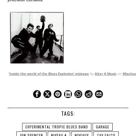
‘Inside the world of the Blues Explosion’ mixtape
by
Alter K Music
on
Mixclou
TAGS:
EXPERIMENTAL TROPIC BLUES BAND
GARAGE
JON SPENCER
NIVEAU 4
NIVEAUX
TAV FALCO