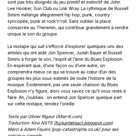
sont pas très éloignés du jeu primitif et instinctif de John
Lee Hooker, Gun Club ou Link Wray. La rythmique de Russell
Simins mélange allègrement hip hop, punk, country
syncopée, punk et rock’n’roll. Sans oublier la place
consacrée au Theremin, qui contribue grandement à rendre
unique le son du groupe.
La mixtape qui suit s’efforce d’explorer quelques-uns des
artistes qui ont aidé Jon Spencer, Judah Bauer et Russell
Simins à forger le son, l’esprit et l’âme du Blues Explosion.
En espérant que, d’une façon ou d’une autre, on
comprendra mieux ce qui se trouve au cœur d’un des
groupes les plus sous-estimés de toute l’histoire de la
musique. Évidemment, pas une seule chanson du Blues
Explosion n’y figure, alors vous savez ce qu’il vous reste à
faire. Ah, j’oubliais : on entend Jon Spencer quelque part
sur cette mixtape, tendez l’oreille.
Texte par Olivier Rigout (Alter-K.com)
Traduction: Kino NSTS (
fuckartletsact.blogspot.com
)
Merci à Adam Fayers (pop-catastrophe.co.uk) pour ses
précieux conseils.