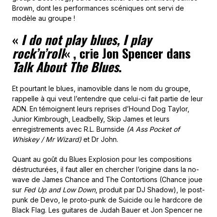
Brown, dont les performances scéniques ont servi de
modèle au groupe !
«
I do not play blues, I play
rock’n’roll
« , crie Jon Spencer dans
Talk About The Blues
.
Et pourtant le blues, inamovible dans le nom du groupe,
rappelle à qui veut l’entendre que celui-ci fait partie de leur
ADN. En témoignent leurs reprises d’Hound Dog Taylor,
Junior Kimbrough, Leadbelly, Skip James et leurs
enregistrements avec R.L. Burnside
(A Ass Pocket of
Whiskey / Mr Wizard)
et Dr John.
Quant au goût du Blues Explosion pour les compositions
déstructurées, il faut aller en chercher l’origine dans la no-
wave de James Chance and The Contortions (Chance joue
sur
Fed Up and Low Down
, produit par DJ Shadow), le post-
punk de Devo, le proto-punk de Suicide ou le hardcore de
Black Flag. Les guitares de Judah Bauer et Jon Spencer ne