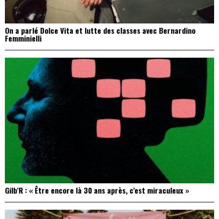
On a parlé Dolce Vita et lutte des classes avec Bernardino
Femminielli
Gilb’R : « Être encore là 30 ans après, c’est miraculeux »