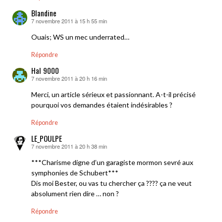
Blandine
7 novembre 2011 à 15 h 55 min
dit :
Ouais; WS un mec underrated…
Répondre
Hal 9000
7 novembre 2011 à 20 h 16 min
dit :
Merci, un article sérieux et passionnant. A-t-il précisé
pourquoi vos demandes étaient indésirables ?
Répondre
LE_POULPE
7 novembre 2011 à 20 h 38 min
dit :
***Charisme digne d’un garagiste mormon sevré aux
symphonies de Schubert***
Dis moi Bester, ou vas tu chercher ça ???? ça ne veut
absolument rien dire … non ?
Répondre