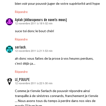
bien voir pour pouvoir juger de votre supériorité anti hype
Répondre
Aplah (débusqueurs de navets mous)
12 novembre 2011 à 18 h 02 min
dit :
suce toi donc le bout chéri
Répondre
serlach.
12 novembre 2011 à 21 h 53 min
dit :
ah donc vous faites de la prose à vos heures perdues,
c’est déjà ça…
Répondre
LE_POULPE
12 novembre 2011 à 22 h 30 min
dit :
Comme je t’envie Serlach de pouvoir répondre ainsi
tranquille à de sinistres connards, franchement je t’envie
… Nous avons tous du temps à perdre dans nos vies de
merde ?? hum hum