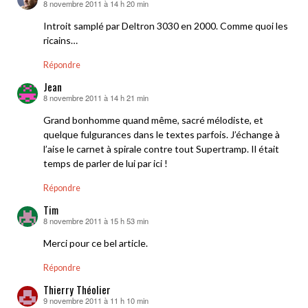
8 novembre 2011 à 14 h 20 min
dit :
Introit samplé par Deltron 3030 en 2000. Comme quoi les
ricains…
Répondre
Jean
8 novembre 2011 à 14 h 21 min
dit :
Grand bonhomme quand même, sacré mélodiste, et
quelque fulgurances dans le textes parfois. J’échange à
l’aise le carnet à spirale contre tout Supertramp. Il était
temps de parler de lui par ici !
Répondre
Tim
8 novembre 2011 à 15 h 53 min
dit :
Merci pour ce bel article.
Répondre
Thierry Théolier
9 novembre 2011 à 11 h 10 min
dit :