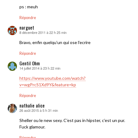
ps : meuh
Répondre
narguet
8 décembre 2011 à 22 h 25 min
dit :
Bravo, enfin quelqu’un qui ose l’ecrire
Répondre
Gentil Ohm
14 juillet 2014 à 23 h 22 min
dit :
https://www.youtube.com/watch?
v=wgPrcS1Xd9Y&feature=kp
Répondre
nathalie alice
26 août 2015 à 5 h 31 min
dit :
Sheller ou le new sexy. C’est pas in hipster, c’est un pur.
Fuck glamour.
Répondre