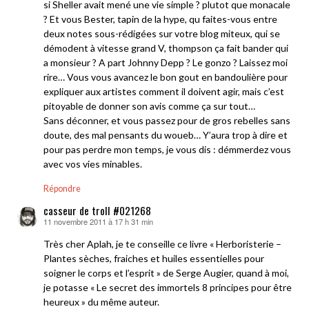
si Sheller avait mené une vie simple ? plutot que monacale
? Et vous Bester, tapin de la hype, qu faites-vous entre
deux notes sous-rédigées sur votre blog miteux, qui se
démodent à vitesse grand V, thompson ça fait bander qui
a monsieur ? A part Johnny Depp ? Le gonzo ? Laissez moi
rire… Vous vous avancez le bon gout en bandoulière pour
expliquer aux artistes comment il doivent agir, mais c’est
pitoyable de donner son avis comme ça sur tout…
Sans déconner, et vous passez pour de gros rebelles sans
doute, des mal pensants du woueb… Y’aura trop à dire et
pour pas perdre mon temps, je vous dis : démmerdez vous
avec vos vies minables.
Répondre
casseur de troll #021268
11 novembre 2011 à 17 h 31 min
dit :
Très cher Aplah, je te conseille ce livre « Herboristerie –
Plantes sèches, fraiches et huiles essentielles pour
soigner le corps et l’esprit » de Serge Augier, quand à moi,
je potasse « Le secret des immortels 8 principes pour être
heureux » du même auteur.