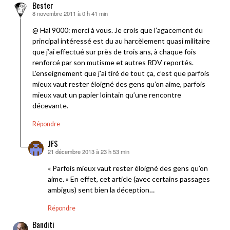
Bester
8 novembre 2011 à 0 h 41 min
dit :
@ Hal 9000: merci à vous. Je crois que l’agacement du
principal intéressé est du au harcèlement quasi militaire
que j’ai effectué sur près de trois ans, à chaque fois
renforcé par son mutisme et autres RDV reportés.
L’enseignement que j’ai tiré de tout ça, c’est que parfois
mieux vaut rester éloigné des gens qu’on aime, parfois
mieux vaut un papier lointain qu’une rencontre
décevante.
Répondre
JFS
21 décembre 2013 à 23 h 53 min
dit :
« Parfois mieux vaut rester éloigné des gens qu’on
aime. » En effet, cet article (avec certains passages
ambigus) sent bien la déception…
Répondre
Banditi