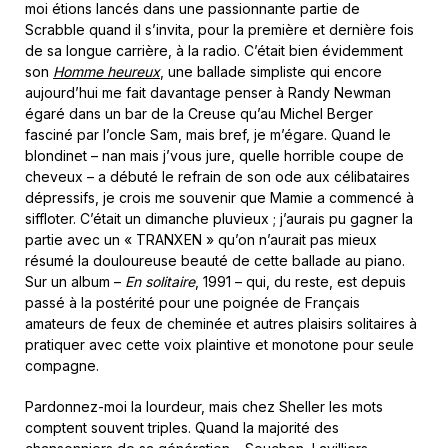
moi étions lancés dans une passionnante partie de
Scrabble quand il s’invita, pour la première et dernière fois
de sa longue carrière, à la radio. C’était bien évidemment
son
Homme heureux
, une ballade simpliste qui encore
aujourd’hui me fait davantage penser à Randy Newman
égaré dans un bar de la Creuse qu’au Michel Berger
fasciné par l’oncle Sam, mais bref, je m’égare. Quand le
blondinet – nan mais j’vous jure, quelle horrible coupe de
cheveux – a débuté le refrain de son ode aux célibataires
dépressifs, je crois me souvenir que Mamie a commencé à
siffloter. C’était un dimanche pluvieux ; j’aurais pu gagner la
partie avec un « TRANXEN » qu’on n’aurait pas mieux
résumé la douloureuse beauté de cette ballade au piano.
Sur un album –
En solitaire
, 1991 – qui, du reste, est depuis
passé à la postérité pour une poignée de Français
amateurs de feux de cheminée et autres plaisirs solitaires à
pratiquer avec cette voix plaintive et monotone pour seule
compagne.
Pardonnez-moi la lourdeur, mais chez Sheller les mots
comptent souvent triples. Quand la majorité des