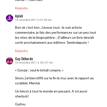
Répondre
Aplah
13 novembre 2011 à 0 h 09 min
dit :
Bon ok c’est bon , j’avoue tout. Je suis artiste
commentaire, je fais des performances sur un peu tout
les sites de la blogosphère… D’ailleurs un livre devrait
sortir prochainement aux éditions Tamèrelapute !
Répondre
Guy Déborde
13 novembre 2011 à 18 h 27 min
dit :
« Gonzaï : seul le bétail compte. »
Sinon, j’ai bien kiffé sur la fin le truc avec le rapport au
scrabble. Mental.
Un bécot à tout le monde en passant. A toi aussi
sherlock!
Guitou