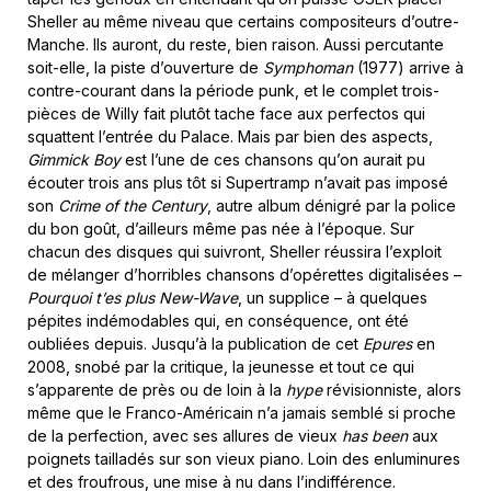
Sheller au même niveau que certains compositeurs d’outre-
Manche. Ils auront, du reste, bien raison. Aussi percutante
soit-elle, la piste d’ouverture de
Symphoman
(1977) arrive à
contre-courant dans la période punk, et le complet trois-
pièces de Willy fait plutôt tache face aux perfectos qui
squattent l’entrée du Palace. Mais par bien des aspects,
Gimmick Boy
est l’une de ces chansons qu’on aurait pu
écouter trois ans plus tôt si Supertramp n’avait pas imposé
son
Crime of the Century
, autre album dénigré par la police
du bon goût, d’ailleurs même pas née à l’époque. Sur
chacun des disques qui suivront, Sheller réussira l’exploit
de mélanger d’horribles chansons d’opérettes digitalisées –
Pourquoi t’es plus New-Wave
, un supplice – à quelques
pépites indémodables qui, en conséquence, ont été
oubliées depuis. Jusqu’à la publication de cet
Epures
en
2008, snobé par la critique, la jeunesse et tout ce qui
s’apparente de près ou de loin à la
hype
révisionniste, alors
même que le Franco-Américain n’a jamais semblé si proche
de la perfection, avec ses allures de vieux
has been
aux
poignets tailladés sur son vieux piano. Loin des enluminures
et des froufrous, une mise à nu dans l’indifférence.