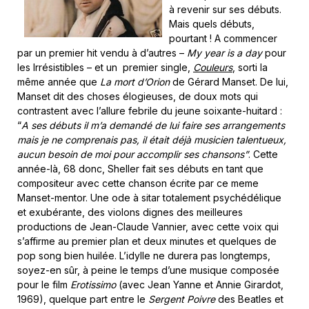
à revenir sur ses débuts.
Mais quels débuts,
pourtant ! A commencer
par un premier hit vendu à d’autres –
My year is a day
pour
les Irrésistibles – et un premier single,
Couleurs
, sorti la
même année que
La mort d’Orion
de Gérard Manset. De lui,
Manset dit des choses élogieuses, de doux mots qui
contrastent avec l’allure febrile du jeune soixante-huitard :
“
A ses débuts il m’a demandé de lui faire ses arrangements
mais je ne comprenais pas, il était déjà musicien talentueux,
aucun besoin de moi pour accomplir ses chansons”
. Cette
année-là, 68 donc, Sheller fait ses débuts en tant que
compositeur avec cette chanson écrite par ce meme
Manset-mentor. Une ode à sitar totalement psychédélique
et exubérante, des violons dignes des meilleures
productions de Jean-Claude Vannier, avec cette voix qui
s’affirme au premier plan et deux minutes et quelques de
pop song bien huilée. L’idylle ne durera pas longtemps,
soyez-en sûr, à peine le temps d’une musique composée
pour le film
Erotissimo
(avec Jean Yanne et Annie Girardot,
1969), quelque part entre le
Sergent Poivre
des Beatles et