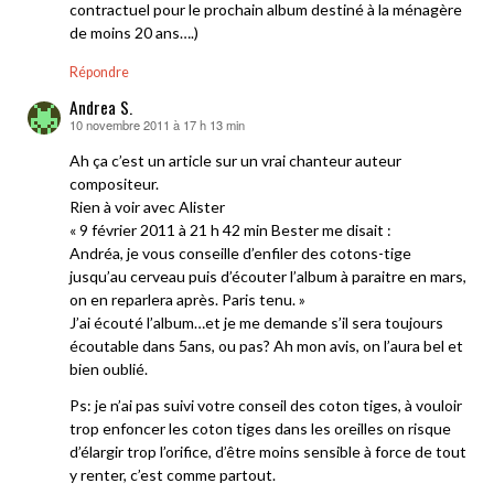
contractuel pour le prochain album destiné à la ménagère
de moins 20 ans….)
Répondre
Andrea S.
10 novembre 2011 à 17 h 13 min
dit :
Ah ça c’est un article sur un vrai chanteur auteur
compositeur.
Rien à voir avec Alister
« 9 février 2011 à 21 h 42 min Bester me disait :
Andréa, je vous conseille d’enfiler des cotons-tige
jusqu’au cerveau puis d’écouter l’album à paraitre en mars,
on en reparlera après. Paris tenu. »
J’ai écouté l’album…et je me demande s’il sera toujours
écoutable dans 5ans, ou pas? Ah mon avis, on l’aura bel et
bien oublié.
Ps: je n’ai pas suivi votre conseil des coton tiges, à vouloir
trop enfoncer les coton tiges dans les oreilles on risque
d’élargir trop l’orifice, d’être moins sensible à force de tout
y renter, c’est comme partout.