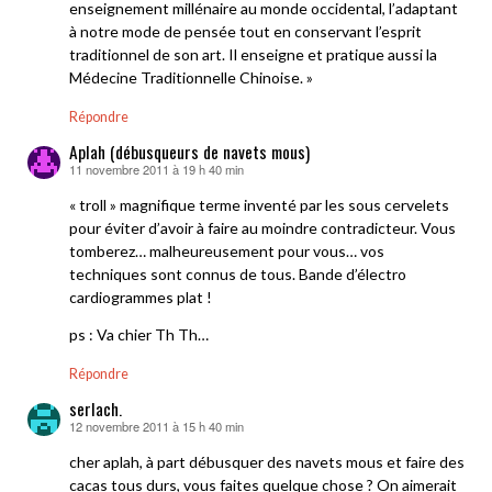
enseignement millénaire au monde occidental, l’adaptant
à notre mode de pensée tout en conservant l’esprit
traditionnel de son art. Il enseigne et pratique aussi la
Médecine Traditionnelle Chinoise. »
Répondre
Aplah (débusqueurs de navets mous)
11 novembre 2011 à 19 h 40 min
dit :
« troll » magnifique terme inventé par les sous cervelets
pour éviter d’avoir à faire au moindre contradicteur. Vous
tomberez… malheureusement pour vous… vos
techniques sont connus de tous. Bande d’électro
cardiogrammes plat !
ps : Va chier Th Th…
Répondre
serlach.
12 novembre 2011 à 15 h 40 min
dit :
cher aplah, à part débusquer des navets mous et faire des
cacas tous durs, vous faites quelque chose ? On aimerait