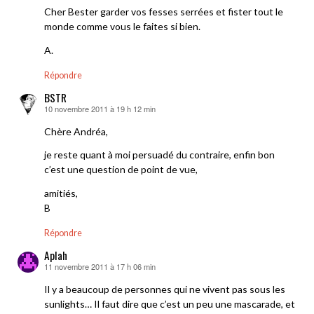
Cher Bester garder vos fesses serrées et fister tout le
monde comme vous le faites si bien.
A.
Répondre
BSTR
10 novembre 2011 à 19 h 12 min
dit :
Chère Andréa,
je reste quant à moi persuadé du contraire, enfin bon
c’est une question de point de vue,
amitiés,
B
Répondre
Aplah
11 novembre 2011 à 17 h 06 min
dit :
Il y a beaucoup de personnes qui ne vivent pas sous les
sunlights… Il faut dire que c’est un peu une mascarade, et