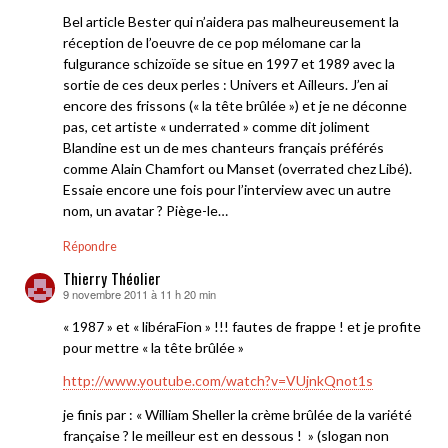
Bel article Bester qui n’aidera pas malheureusement la
réception de l’oeuvre de ce pop mélomane car la
fulgurance schizoïde se situe en 1997 et 1989 avec la
sortie de ces deux perles : Univers et Ailleurs. J’en ai
encore des frissons (« la tête brûlée ») et je ne déconne
pas, cet artiste « underrated » comme dit joliment
Blandine est un de mes chanteurs français préférés
comme Alain Chamfort ou Manset (overrated chez Libé).
Essaie encore une fois pour l’interview avec un autre
nom, un avatar ? Piège-le…
Répondre
Thierry Théolier
9 novembre 2011 à 11 h 20 min
dit :
« 1987 » et « libéraFion » !!! fautes de frappe ! et je profite
pour mettre « la tête brûlée »
http://www.youtube.com/watch?v=VUjnkQnot1s
je finis par : « William Sheller la crème brûlée de la variété
française ? le meilleur est en dessous ! » (slogan non