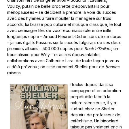
chansonniers de sa génération – Souchon, Lavilliers,
Voulzy, putain de belle brochette d’épouvantails pour
ménopausées – se décident à prendre la voie du succès
avec des hymnes à faire mouiller la ménagère sur trois
accords, lui brasse pop culture et musique classique, le tout
avec ce maigre filet de voix reconnaissable entre mille,
longtemps copié – Arnaud Fleurent-Didier, sors de ce corps
– jamais égalé. Passons sur le succès fulgurant de ses deux
premiers albums – 500 000 copies pour
Rock’n’Dollars
, un
traumatisme pour Willy – et autres épouvantables
collaborations avec Catherine Lara, de toute façon je vous
ai déjà prévenu ; on aime rarement Sheller pour de
bonnes
raisons.
Reclus depuis dans sa
campagne et en adoration
perpétuelle face à la
nature silencieuse, il y a
surtout chez ce Sheller
des airs de professeur de
catéchisme. Un binoclard
taiseux pas vraiment enclin