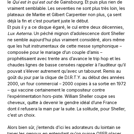
le
Qui est in qui est out
de Gainsbourg. Et puis plus rien de
vraiment semblable. Les seventies ne sont plus très loin, les
plateaux de Maritie et Gilbert Carpentier non plus, ça sent
déjà la fin et c’est pourtant juste le début.
Et puis il y a ce disque égaré, le cul entre deux décennies,
Lux Aeterna.
Un péché mignon d’adolescence dont Sheller
ne semble aujourd’hui plus vraiment considéré, alors même
que les huit instrumentaux de cette messe symphonique –
composée pour le mariage d’un couple d’amis –
prophétisaient avec trente ans d’avance le trip hop et les
chaudes lignes de basse censées rappeler à l’auditeur qu’il
pouvait s’élever autrement qu’avec un tabouret. Remis au
goût du jour par la clique de D.I.R.T.Y. au début des années
2000, un four commercial – 2000 copies à sa sortie en 1972
– qui vaccine certainement le compositeur contre
l’expérimentation hors-piste. William Sheller coupe ses
cheveux, quitte à devenir le gendre idéal d’une France
dont il refusera la main par la suite. La solitude, pour Sheller,
c’est un choix.
Alors bien sûr, j’entends d’ici les adorateurs du lointain se
taper les genoux en entendant qu’on puisse OSER placer