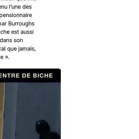
enu l’une des
 pensionnaire
 par Burroughs
che est aussi
n dans son
cal que jamais,
e ».