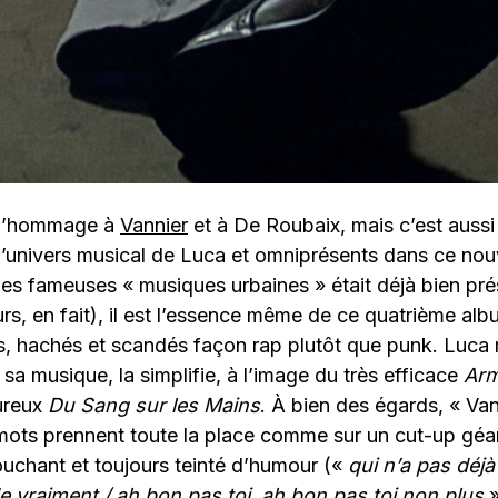
t l’hommage à
Vannier
et à De Roubaix, mais c’est aussi l
l’univers musical de Luca et omniprésents dans ce nouv
les fameuses « musiques urbaines » était déjà bien pr
urs, en fait), il est l’essence même de ce quatrième alb
ts, hachés et scandés façon rap plutôt que punk. Luca r
sa musique, la simplifie, à l’image du très efficace
Arm
oureux
Du Sang sur les Mains
. À bien des égards, « Van
 mots prennent toute la place comme sur un cut-up géa
uchant et toujours teinté d’humour («
qui n’a pas déjà
 vraiment / ah bon pas toi, ah bon pas toi non plus
»