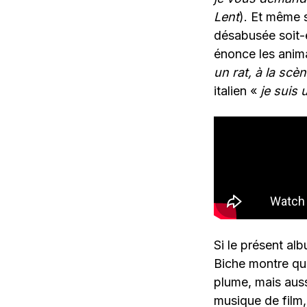
Lent
). Et même s
désabusée soit-e
énonce les anima
un rat, à la scèn
italien «
je suis 
Si le présent al
Biche montre qu’i
plume, mais auss
musique de film,