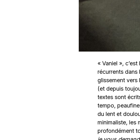
« Vaniel », c’es
récurrents dans 
glissement vers 
(et depuis toujo
textes sont écri
tempo, peaufine 
du lent et doul
minimaliste, les
profondément to
je vous demande