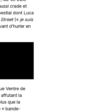
aussi crade et
bestial dont Luca
 Street
(«
je suis
vant d’hurler en
que Ventre de
 affutant la
lus que la
e « bande-