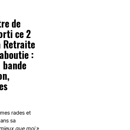
tre de
orti ce 2
 Retraite
aboutie :
a bande
on,
es
êmes rades et
dans sa
 mieux que moi
»