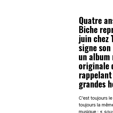
Quatre an
Biche repr
juin chez
signe son 
un album m
originale 
rappelant 
grandes he
C’est toujours l
toujours la même
musique : «
sous