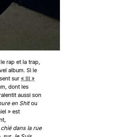
e rap et la trap,
el album. Si le
ésent sur
« III »
um, dont les
alentit aussi son
ure en Shit
ou
iel » est
nt,
 chié dans la rue
, sur
Je Suis