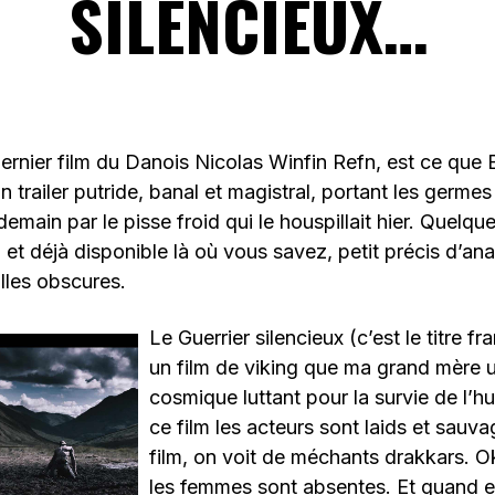
SILENCIEUX…
dernier film du Danois Nicolas Winfin Refn, est ce que 
 un trailer putride, banal et magistral, portant les germe
demain par le pisse froid qui le houspillait hier. Quelq
 et déjà disponible là où vous savez, petit précis d’ana
lles obscures.
Le Guerrier silencieux (c’est le titre fr
un film de viking que ma grand mère u
cosmique luttant pour la survie de l’
ce film les acteurs sont laids et sauv
film, on voit de méchants drakkars. O
les femmes sont absentes. Et quand el