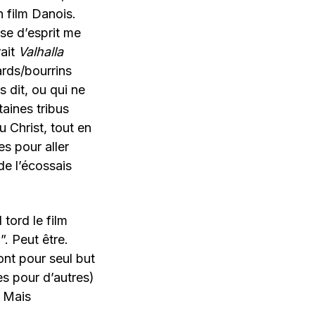
n film Danois.
ise d’esprit me
ait
Valhalla
lards/bourrins
s dit, ou qui ne
aines tribus
u Christ, tout en
es pour aller
de l’écossais
 tord le film
”. Peut être.
ont pour seul but
es pour d’autres)
. Mais