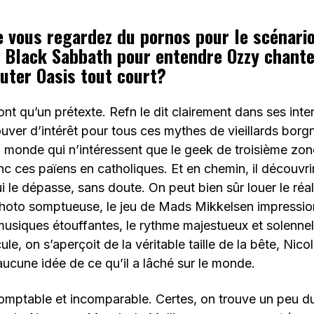
e vous regardez du pornos pour le scénari
 Black Sabbath pour entendre Ozzy chante
uter Oasis tout court?
nt qu’un prétexte. Refn le dit clairement dans ses inter
ouver d’intérêt pour tous ces mythes de vieillards borgn
u monde qui n’intéressent que le geek de troisième zone
c ces païens en catholiques. Et en chemin, il découvri
i le dépasse, sans doute. On peut bien sûr louer le réal
photo somptueuse, le jeu de Mads Mikkelsen impressi
musiques étouffantes, le rythme majestueux et solenn
cule, on s’aperçoit de la véritable taille de la bête, Nic
ucune idée de ce qu’il a lâché sur le monde.
domptable et incomparable. Certes, on trouve un peu d