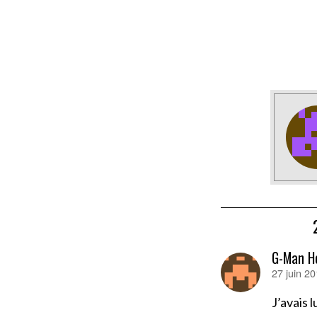
G-Man H
27 juin 2
dit :
J’avais 