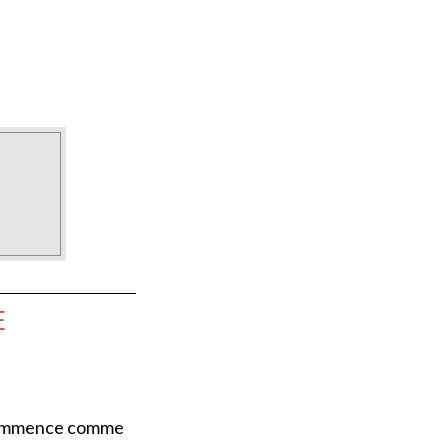
E
a commence comme