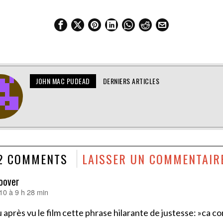
JOHN MAC PUDEAD
DERNIERS ARTICLES
2 COMMENTS
LAISSER UN COMMENTAIR
oover
010 à 9 h 28 min
lu après vu le film cette phrase hilarante de justesse: »c