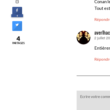
Conan le
Tout est
4
Répondr
averlhac
4
2 juillet 
dit :
PARTAGES
Entièrem
Répondr