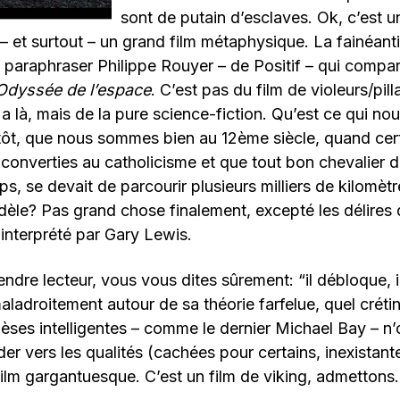
sont de putain d’esclaves. Ok, c’est u
 – et surtout – un grand film métaphysique. La fainéant
paraphraser Philippe Rouyer – de Positif – qui compar
Odyssée de l’espace
. C’est pas du film de violeurs/pil
a là, mais de la pure science-fiction. Qu’est ce qui nou
tôt, que nous sommes bien au 12ème siècle, quand cert
t converties au catholicisme et que tout bon chevalier d
ps, se devait de parcourir plusieurs milliers de kilomètr
fidèle? Pas grand chose finalement, excepté les délires 
 interprété par Gary Lewis.
endre lecteur, vous vous dites sûrement: “il débloque, il
aladroitement autour de sa théorie farfelue, quel crétin
ses intelligentes – comme le dernier Michael Bay – n’
er vers les qualités (cachées pour certains, inexistant
lm gargantuesque. C’est un film de viking, admettons