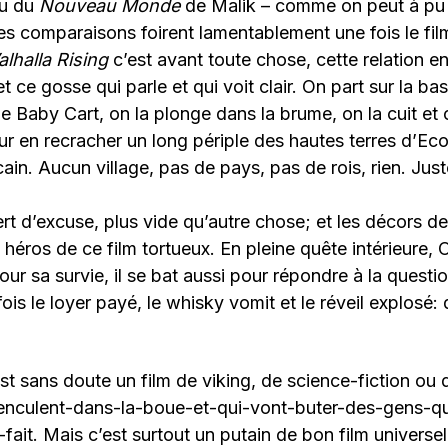
eu du
Nouveau Monde
de Malik – comme on peut à pu 
es comparaisons foirent lamentablement une fois le fil
lhalla Rising
c’est avant toute chose, cette relation e
t ce gosse qui parle et qui voit clair. On part sur la b
de Baby Cart, on la plonge dans la brume, on la cuit et
r en recracher un long périple des hautes terres d’Ec
ain. Aucun village, pas de pays, pas de rois, rien. Jus
ert d’excuse, plus vide qu’autre chose; et les décors de
héros de ce film tortueux. En pleine quête intérieure, 
ur sa survie, il se bat aussi pour répondre à la quest
is le loyer payé, le whisky vomit et le réveil explosé: 
st sans doute un film de viking, de science-fiction ou 
’enculent-dans-la-boue-et-qui-vont-buter-des-gens-qu
fait. Mais c’est surtout un putain de bon film universe