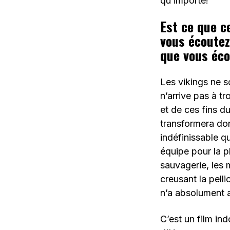
qu’importe!
Est ce que c
vous écoutez
que vous éco
Les vikings ne so
n’arrive pas à tr
et de ces fins d
transformera don
indéfinissable qu
équipe pour la 
sauvagerie, les 
creusant la pelli
n’a absolument a
C’est un film in