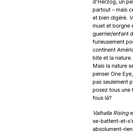
d’Herzog, un p
partout – mais c
et bien digéré.
Va
muet et borgne e
guerrier/enfant 
furieusement pou
continent Améric
bite et la nature.
Mais la nature s
penser One Eye, 
pas seulement po
posez tous une fo
fous là?
Valhalla Rising
e
se-battent-et-s
absolument-rien-