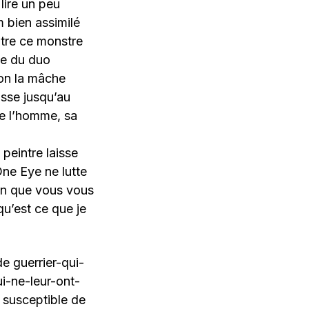
lire un peu
m bien assimilé
ntre ce monstre
ase du duo
 on la mâche
osse jusqu’au
te l’homme, sa
 peintre laisse
One Eye ne lutte
ion que vous vous
qu’est ce que je
de guerrier-qui-
i-ne-leur-ont-
l susceptible de