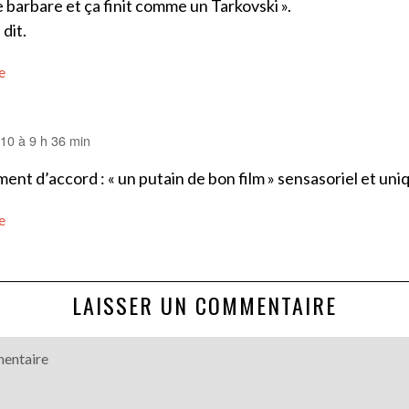
 barbare et ça finit comme un Tarkovski ».
 dit.
e
2010 à 9 h 36 min
ent d’accord : « un putain de bon film » sensasoriel et uni
e
LAISSER UN COMMENTAIRE