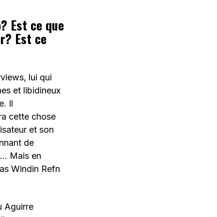
o? Est ce que
r? Est ce
views, lui qui
es et libidineux
. Il
ra cette chose
isateur et son
onnant de
el… Mais en
olas Windin Refn
u Aguirre