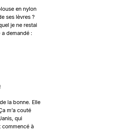
blouse en nylon
e ses lèvres ?
uel je ne restai
e a demandé :
!
 de la bonne. Elle
 Ça m’a couté
Janis, qui
ait commencé à