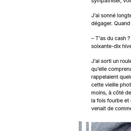
sympathiser, voi
J’ai sonné long
dégager. Quand j
– T’as du cash 
soixante-dix hiv
J’ai sorti un rou
qu’elle comprenai
rappelaient quelq
cette vieille ph
moins, à côté d
la fois fourbe et
venait de comm