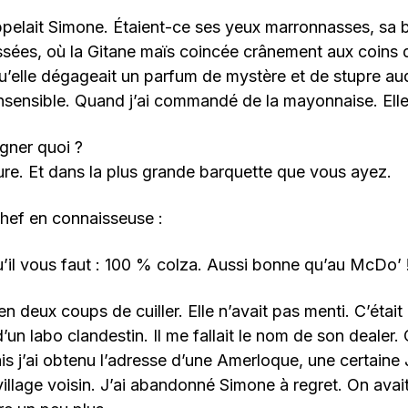
ppelait Simone. Étaient-ce ses yeux marronnasses, sa 
sées, où la Gitane maïs coincée crânement aux coins d
qu’elle dégageait un parfum de mystère et de stupre auq
nsensible. Quand j’ai commandé de la mayonnaise. Ell
gner quoi ?
ure. Et dans la plus grande barquette que vous ayez.
chef en connaisseuse :
 qu’il vous faut : 100 % colza. Aussi bonne qu’au McDo’ 
 en deux coups de cuiller. Elle n’avait pas menti. C’était
’un labo clandestin. Il me fallait le nom de son dealer.
ais j’ai obtenu l’adresse d’une Amerloque, une certaine 
 village voisin. J’ai abandonné Simone à regret. On av