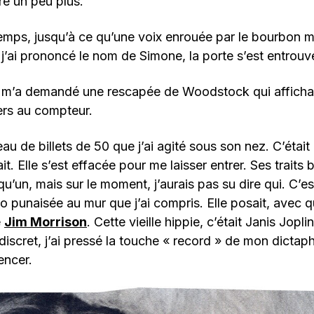
re un peu plus.
temps, jusqu’à ce qu’une voix enrouée par le bourbon
’ai prononcé le nom de Simone, la porte s’est entrouve
? m’a demandé une rescapée de Woodstock qui affichai
ers au compteur.
leau de billets de 50 que j’ai agité sous son nez. C’étai
t. Elle s’est effacée pour me laisser entrer. Ses traits 
u’un, mais sur le moment, j’aurais pas su dire qui. C’es
oto punaisée au mur que j’ai compris. Elle posait, avec 
e
Jim Morrison
. Cette vieille hippie, c’était Janis Jopli
 discret, j’ai pressé la touche « record » de mon dictap
encer.