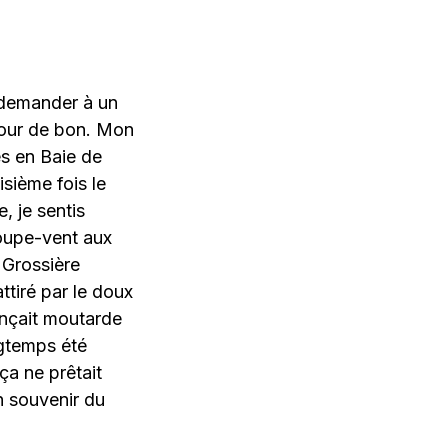
 demander à un
 pour de bon. Mon
es en Baie de
isième fois le
 je sentis
coupe-vent aux
. Grossière
ttiré par le doux
onçait moutarde
ngtemps été
ça ne prêtait
n souvenir du