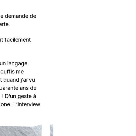
 me demande de
rte.
t facilement
t un langage
bouffis me
t quand j’ai vu
quarante ans de
n ! D’un geste à
hone. L’interview