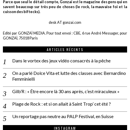
Parce que seul le détail compte, Gonzaï est le magazine des gens qui en
savent beaucoup sur très peu de choses (le rock, la mauvaise foi et la
cuisson des biftecks).
desk AT gonzai.com
Edité par GONZAÏ MEDIA. Pour tout envoi : CBE, 6 rue André Messager, pour
GONZAÏ, 75018 Paris
ARTICLES RÉCENTS
Dans le vortex des jeux vidéo consacrés à la pêche
On a parlé Dolce Vita et lutte des classes avec Bernardino
Femminielli
Gilb’R : « Être encore là 30 ans après, c’est miraculeux »
Plage de Rock : et si on allait à Saint Trop’ cet été ?
Un reportage pas neutre au PALP Festival, en Suisse
INSTAGRAM