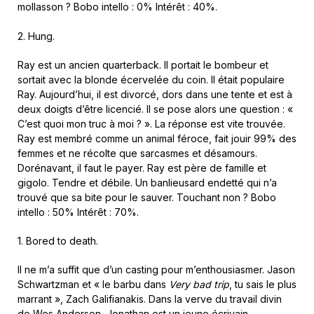
mollasson ? Bobo intello : 0% Intérêt : 40%.
2. Hung.
Ray est un ancien quarterback. Il portait le bombeur et
sortait avec la blonde écervelée du coin. Il était populaire
Ray. Aujourd’hui, il est divorcé, dors dans une tente et est à
deux doigts d’être licencié. Il se pose alors une question : «
C’est quoi mon truc à moi ? ». La réponse est vite trouvée.
Ray est membré comme un animal féroce, fait jouir 99% des
femmes et ne récolte que sarcasmes et désamours.
Dorénavant, il faut le payer. Ray est père de famille et
gigolo. Tendre et débile. Un banlieusard endetté qui n’a
trouvé que sa bite pour le sauver. Touchant non ? Bobo
intello : 50% Intérêt : 70%.
1. Bored to death.
Il ne m’a suffit que d’un casting pour m’enthousiasmer. Jason
Schwartzman et « le barbu dans
Very bad trip
, tu sais le plus
marrant », Zach Galifianakis. Dans la verve du travail divin
de Wes Anderson, Jonathan est un jeune écrivain