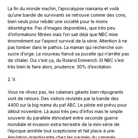
La fin du monde machin, l’apocalypse nianiania et voilà
qu’une bande de survivants se retrouve comme des cons,
bien seuls pour rebâtir une société pour le moins
désintégrée. Pas d’images disponibles, que très peu
d’informations filtrées mais l’on sait déjà que NBC mise
énormément sur l’aspect survival de la série. Attention à ne
pas tomber dans le pathos. La maman qui recherche son
sucre d’orge. Le nouveau fiancé sa pucelle qui n’arrête pas
de chialer. Oui c’est ça, du Roland Emmerich. Et NBC s’est
très bien le faire alors, prudence. 30% d’excitation.
2. V.
Vous ne rêvez pas, les calamars géants bien répugnants
sont de retours. Des visitors revisités par la bande des
4400 sur la big mama du paf ABC. Le pilote est prévu pour
début novembre. Là aussi très peu d’infos mais le simple
souvenir du parallèle étincelant entre seconde guerre
mondiale et invasion extra-terrestre de la mini-série de
l’époque annihile tout scepticisme et fait place à une
émulation grandissante chez les paumés du canapés.