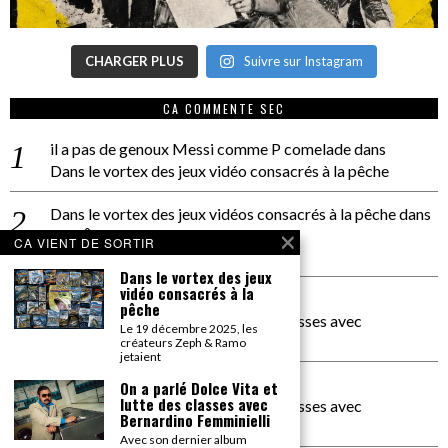
CHARGER PLUS
Suivre sur Instagram
CA COMMENTE SEC
il a pas de genoux Messi comme P comelade
dans
Dans le vortex des jeux vidéo consacrés à la pêche
Dans le vortex des jeux vidéos consacrés à la pêche
dans
PACÔME THIELLEMENT
CA VIENT DE SORTIR
La séance d’Hip Gnose
Dans le vortex des jeux
vidéo consacrés à la
La Patrie
dans
pêche
On a parlé Dolce Vita et lutte des classes avec
Le 19 décembre 2025, les
Bernardino Femminielli
créateurs Zeph & Ramo
jetaient
carte noire negra à l'o tiede
dans
On a parlé Dolce Vita et
lutte des classes avec
On a parlé Dolce Vita et lutte des classes avec
Bernardino Femminielli
Bernardino Femminielli
Avec son dernier album