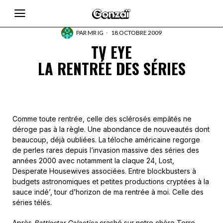
PAR
MR IG
18 OCTOBRE 2009
TV EYE
LA RENTRÉE DES SÉRIES
Comme toute rentrée, celle des sclérosés empâtés ne
déroge pas à la règle. Une abondance de nouveautés dont
beaucoup, déjà oubliées. La téloche américaine regorge
de perles rares depuis l’invasion massive des séries des
années 2000 avec notamment la claque 24, Lost,
Desperate Housewives associées. Entre blockbusters à
budgets astronomiques et petites productions cryptées à la
sauce indé’, tour d’horizon de ma rentrée à moi. Celle des
séries télés.
Après
Battlestar Galactica
crashé sur notre chère Terre