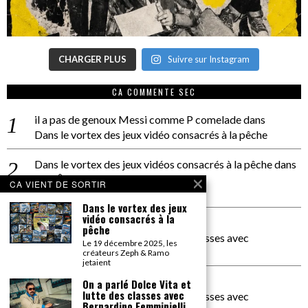
CHARGER PLUS
Suivre sur Instagram
CA COMMENTE SEC
il a pas de genoux Messi comme P comelade
dans
Dans le vortex des jeux vidéo consacrés à la pêche
Dans le vortex des jeux vidéos consacrés à la pêche
dans
PACÔME THIELLEMENT
CA VIENT DE SORTIR
La séance d’Hip Gnose
Dans le vortex des jeux
vidéo consacrés à la
La Patrie
dans
pêche
On a parlé Dolce Vita et lutte des classes avec
Le 19 décembre 2025, les
Bernardino Femminielli
créateurs Zeph & Ramo
jetaient
carte noire negra à l'o tiede
dans
On a parlé Dolce Vita et
lutte des classes avec
On a parlé Dolce Vita et lutte des classes avec
Bernardino Femminielli