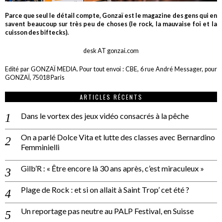
Parce que seul le détail compte, Gonzaï est le magazine des gens qui en
savent beaucoup sur très peu de choses (le rock, la mauvaise foi et la
cuisson des biftecks).
desk AT gonzai.com
Edité par GONZAÏ MEDIA. Pour tout envoi : CBE, 6 rue André Messager, pour
GONZAÏ, 75018 Paris
ARTICLES RÉCENTS
Dans le vortex des jeux vidéo consacrés à la pêche
On a parlé Dolce Vita et lutte des classes avec Bernardino
Femminielli
Gilb’R : « Être encore là 30 ans après, c’est miraculeux »
Plage de Rock : et si on allait à Saint Trop’ cet été ?
Un reportage pas neutre au PALP Festival, en Suisse