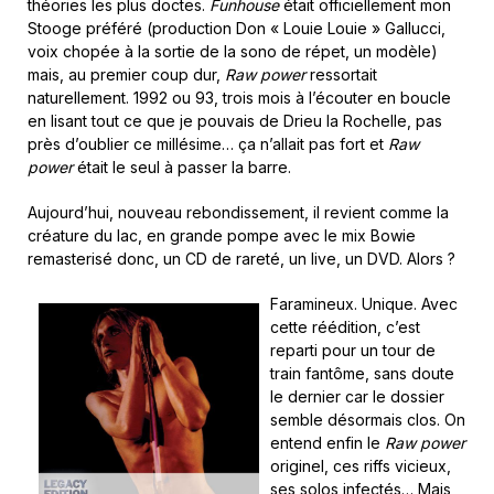
théories les plus doctes.
Funhouse
était officiellement mon
Stooge préféré (production Don « Louie Louie » Gallucci,
voix chopée à la sortie de la sono de répet, un modèle)
mais, au premier coup dur,
Raw power
ressortait
naturellement. 1992 ou 93, trois mois à l’écouter en boucle
en lisant tout ce que je pouvais de Drieu la Rochelle, pas
près d’oublier ce millésime… ça n’allait pas fort et
Raw
power
était le seul à passer la barre.
Aujourd’hui, nouveau rebondissement, il revient comme la
créature du lac, en grande pompe avec le mix Bowie
remasterisé donc, un CD de rareté, un live, un DVD. Alors ?
Faramineux. Unique. Avec
cette réédition, c’est
reparti pour un tour de
train fantôme, sans doute
le dernier car le dossier
semble désormais clos. On
entend enfin le
Raw power
originel, ces riffs vicieux,
ses solos infectés… Mais