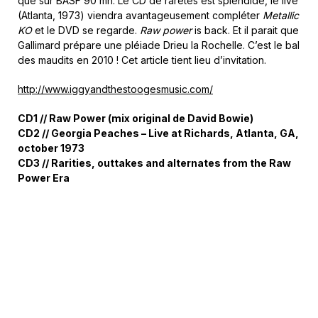
que sur BASF 90 mn. Le CD de raretés est splendide, le live
(Atlanta, 1973) viendra avantageusement compléter
Metallic
KO
et le DVD se regarde.
Raw power
is back. Et il parait que
Gallimard prépare une pléiade Drieu la Rochelle. C’est le bal
des maudits en 2010 ! Cet article tient lieu d’invitation.
http://www.iggyandthestoogesmusic.com/
CD1 // Raw Power (mix original de David Bowie)
CD2 // Georgia Peaches – Live at Richards, Atlanta, GA,
october 1973
CD3 // Rarities, outtakes and alternates from the Raw
Power Era