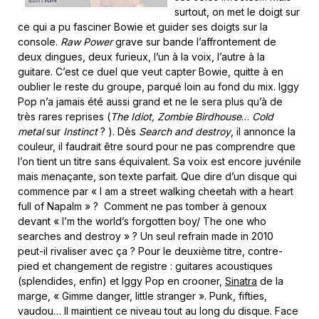
surtout, on met le doigt sur
ce qui a pu fasciner Bowie et guider ses doigts sur la
console.
Raw Power
grave sur bande l’affrontement de
deux dingues, deux furieux, l’un à la voix, l’autre à la
guitare. C’est ce duel que veut capter Bowie, quitte à en
oublier le reste du groupe, parqué loin au fond du mix. Iggy
Pop n’a jamais été aussi grand et ne le sera plus qu’à de
très rares reprises (
The Idiot, Zombie Birdhouse
…
Cold
metal
sur
Instinct
? ). Dès
Search and destroy
, il annonce la
couleur, il faudrait être sourd pour ne pas comprendre que
l’on tient un titre sans équivalent. Sa voix est encore juvénile
mais menaçante, son texte parfait. Que dire d’un disque qui
commence par « I am a street walking cheetah with a heart
full of Napalm » ? Comment ne pas tomber à genoux
devant « I’m the world’s forgotten boy/ The one who
searches and destroy » ? Un seul refrain made in 2010
peut-il rivaliser avec ça ? Pour le deuxième titre, contre-
pied et changement de registre : guitares acoustiques
(splendides, enfin) et Iggy Pop en crooner,
Sinatra
de la
marge, « Gimme danger, little stranger ». Punk, fifties,
vaudou… Il maintient ce niveau tout au long du disque. Face