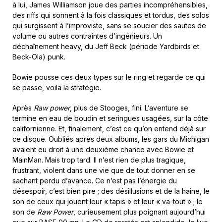
à lui, James Williamson joue des parties incompréhensibles,
des riffs qui sonnent à la fois classiques et tordus, des solos
qui surgissent à l’improviste, sans se soucier des sautes de
volume ou autres contraintes d’ingénieurs. Un
déchaînement heavy, du Jeff Beck (période Yardbirds et
Beck-Ola) punk.
Bowie pousse ces deux types sur le ring et regarde ce qui
se passe, voila la stratégie.
Après
Raw power
, plus de Stooges, fini. L’aventure se
termine en eau de boudin et seringues usagées, sur la côte
californienne. Et, finalement, c’est ce qu’on entend déjà sur
ce disque. Oubliés après deux albums, les gars du Michigan
avaient eu droit à une deuxième chance avec Bowie et
MainMan. Mais trop tard. Il n’est rien de plus tragique,
frustrant, violent dans une vie que de tout donner en se
sachant perdu d’avance. Ce n’est pas l’énergie du
désespoir, c’est bien pire ; des désillusions et de la haine, le
son de ceux qui jouent leur « tapis » et leur « va-tout » ; le
son de
Raw Power
, curieusement plus poignant aujourd’hui