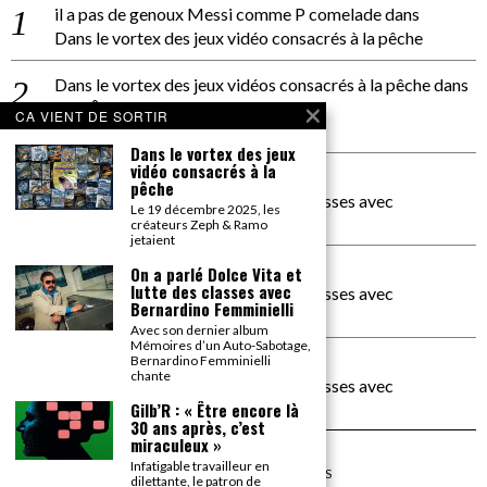
il a pas de genoux Messi comme P comelade
dans
Dans le vortex des jeux vidéo consacrés à la pêche
Dans le vortex des jeux vidéos consacrés à la pêche
dans
PACÔME THIELLEMENT
CA VIENT DE SORTIR
La séance d’Hip Gnose
Dans le vortex des jeux
vidéo consacrés à la
La Patrie
dans
pêche
On a parlé Dolce Vita et lutte des classes avec
Le 19 décembre 2025, les
Bernardino Femminielli
créateurs Zeph & Ramo
jetaient
carte noire negra à l'o tiede
dans
On a parlé Dolce Vita et
lutte des classes avec
On a parlé Dolce Vita et lutte des classes avec
Bernardino Femminielli
Bernardino Femminielli
Avec son dernier album
Mémoires d’un Auto-Sabotage,
moise et son mascaré
dans
Bernardino Femminielli
chante
On a parlé Dolce Vita et lutte des classes avec
Bernardino Femminielli
Gilb’R : « Être encore là
30 ans après, c’est
miraculeux »
Infatigable travailleur en
©
2026
TOUS DROITS RÉSERVÉS
dilettante, le patron de