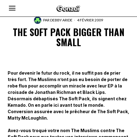
PAR
DEBBY ARIDE
4 FÉVRIER 2009
THE SOFT PACK BIGGER THAN
SMALL
Pour devenir le futur du rock, il ne suffit pas de prier
très fort. The Muslims n’ont pas eu besoin de porter de
robe fluo pour accomplir un miracle avec leur EP à la
croisade de Jonathan Richman et Black Lips.
Désormais débaptisés The Soft Pack, ils signent chez
Kemado. On en parle ici avant tout le monde.
Conversion assurée avec le prêcheur de The Soft Pack,
Matty McLoughlin.
Avez-vous troqué votre nom The Muslims contre The
Soft Pack pour que toutes vos interviews commencent