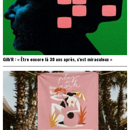
Gilb’R : « Être encore là 30 ans après, c’est miraculeux »