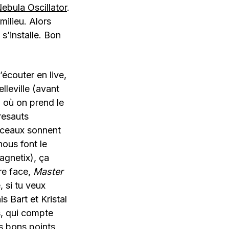
ebula Oscillator
.
milieu. Alors
s’installe. Bon
écouter en live,
leville (avant
 où on prend le
resauts
rceaux sonnent
nous font le
Magnetix), ça
re face,
Master
, si tu veux
 Bart et Kristal
s, qui compte
s bons points,