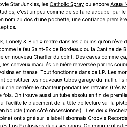
vie Star Junkies, les
Catholic Spray
ou encore
Aqua N
tudios, c’est un peu comme de se faire adouber par le 
n nom au dos d’une pochette, une confiance première 
keptics.
k, Lonely & Blue » rentre dans les albums qu’on rêve d’
comme le feu Saint-Ex de Bordeaux ou la Cantine de Bel
 en nouveau Chartier du coin). Des caves comme ça,
, les cheveux maculés de bière renversée par les soub
voisins en transe. Tout fonctionne dans ce LP. Les mo
ont constituer tes nouveaux tubes garage du matin. Ils 
qui crie derrière le chanteur pendant les refrains (très 
fois. On trouve aussi un tube absolu en fin de premiè
qui facilite le placement de la tête de lecture sur la piste
 en boucle (mon côté obsessionnel). Les deux Rochelais
ène) ont signé sur le label lisbonnais Groovie Record
rés Los Explosivos dans ses rangs. On compte plus le