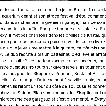
e de leur formation est cool. Le jeune Bart, enfant de la
aquarium géant et son atroce festival d’été, commenc
ul dans sa chambre (ni grenier ni garage, mais personne
eaux dans la boîte, Bart plie bagage et s’installe à Brux
exy. Il met ses chansons dans les oreilles de Kristal, q
asse pour que les compo puissent voir le jour en live.
 dis que je vais me mettre à la guitare, ça m’a mis une 
r. Le duo recrute alors un batteur au pied levé et affro
oise. La suite ? Les batteurs semblent se succéder, mai
gistre quelques 45 tours sur divers labels. Ils tournent 
ule alors pour les Skepticks. Pourtant, Kristal et Bart 
helle… On dira que l’attachement à sa ville natale, ça n
terrer, ils refont un tour du côté de Toulouse et donnen
hez Lo’ Spider. Bilan : en cinq ans, les Skeptics ont ré
microcosme des garageux et c’est bien mérité. «
Everyt
Bart sur le premier titre. Ce qui me donne envie de ré