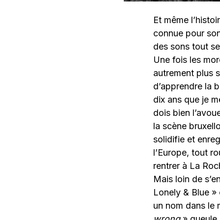
Et même l’histoir
connue pour son 
des sons tout se
Une fois les morc
autrement plus s
d’apprendre la b
dix ans que je me
dois bien l’avoue
la scène bruxell
solidifie et enre
l’Europe, tout ro
rentrer à La Roc
Mais loin de s’en
Lonely & Blue » c
un nom dans le 
wrong
» gueule 