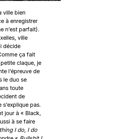
 ville bien
e à enregistrer
 n’est parfait).
elles, ville
ui décide
 Comme ça fait
petite claque, je
nte l’épreuve de
s le duo se
dans toute
décident de
e s’explique pas.
t jour à « Black,
ussi à se faire
hing I do, I do
pondre «
Bullshit !