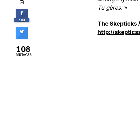
Tu gères.
»
108
The Skepticks /
http://skeptic
108
PARTAGES