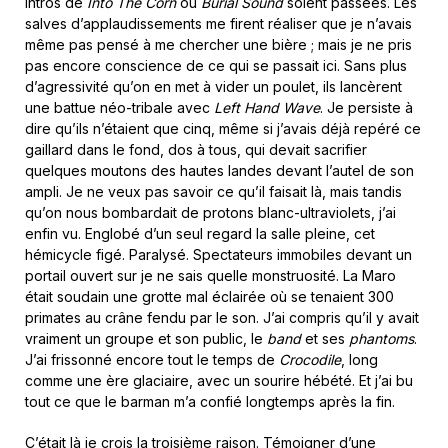
intros de
Into The Corn
ou
Burial Sound
soient passées. Les
salves d’applaudissements me firent réaliser que je n’avais
même pas pensé à me chercher une bière ; mais je ne pris
pas encore conscience de ce qui se passait ici. Sans plus
d’agressivité qu’on en met à vider un poulet, ils lancèrent
une battue néo-tribale avec
Left Hand Wave
. Je persiste à
dire qu’ils n’étaient que cinq, même si j’avais déjà repéré ce
gaillard dans le fond, dos à tous, qui devait sacrifier
quelques moutons des hautes landes devant l’autel de son
ampli. Je ne veux pas savoir ce qu’il faisait là, mais tandis
qu’on nous bombardait de protons blanc-ultraviolets, j’ai
enfin vu. Englobé d’un seul regard la salle pleine, cet
hémicycle figé. Paralysé. Spectateurs immobiles devant un
portail ouvert sur je ne sais quelle monstruosité. La Maro
était soudain une grotte mal éclairée où se tenaient 300
primates au crâne fendu par le son. J’ai compris qu’il y avait
vraiment un groupe et son public, le
band
et ses
phantoms
.
J’ai frissonné encore tout le temps de
Crocodile
, long
comme une ère glaciaire, avec un sourire hébété. Et j’ai bu
tout ce que le barman m’a confié longtemps après la fin.
C’était là je crois la troisième raison. Témoigner d’une