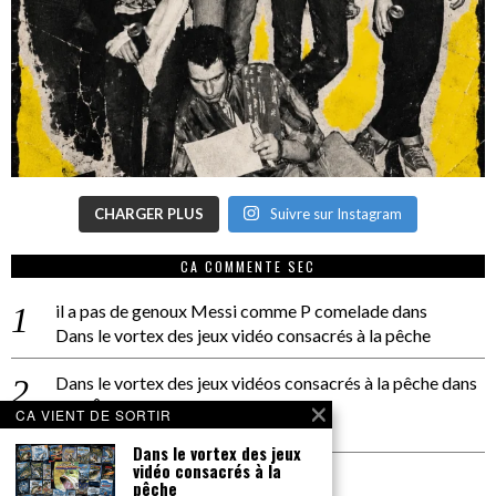
CHARGER PLUS
Suivre sur Instagram
CA COMMENTE SEC
il a pas de genoux Messi comme P comelade
dans
Dans le vortex des jeux vidéo consacrés à la pêche
Dans le vortex des jeux vidéos consacrés à la pêche
dans
PACÔME THIELLEMENT
CA VIENT DE SORTIR
La séance d’Hip Gnose
Dans le vortex des jeux
vidéo consacrés à la
La Patrie
dans
pêche