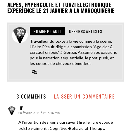
ALPES, HYPERCULTE ET TURZI ELECTRONIQUE
EXPERIENCE LE 21 JANVIER A LA MAROQUINERIE
HILAIRE PICAULT
DERNIERS ARTICLES
Travailleur du texte à la vie comme à la scène,
Hilaire Picault dirige la commission "Âge d'or &
cercueil en bois" à Gonzaï. Assume ses passions
pour la narration séquentielle, le post-punk, et
les coupes de cheveux démodées.
3 COMMENTS
LAISSER UN COMMENTAIRE
HP
20 février 2011 à 21 h 16 min
dit :
A l’intention des gens qui savent lire, le livre évoqué
existe vraiment : Cognitive-Behavioral Therapy.