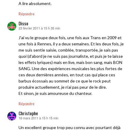
A lire absolument.
Répondre
Disso
23 février 2011 à 15 h 35 min
dit :
J’ai vu le groupe deux fois, une fois aux Trans en 2009 et
une fois à Rennes, il y a deux semaines. Et les deux fois, je
me suis sentie saisie, comblée, transportée, je sais pas
quoi (d’abord je ne suis pas journaliste, et puis je te laisse
les effets lyriques) mais en live, mais bon sang, mais BON
SANG. Une des expériences musicales les plus fortes de
ces deux dernières années, en tout cas qui place ces
barbus écossais au sommet de ce que le rock peut
produire actuellement, je n’ai pas peur de le dire.
Et sinon, je suis amoureuse du chanteur.
Répondre
Christophe
16 mars 2011 à 15 h 15 min
dit :
Un excellent groupe trop peu connu avec pourtant déjà