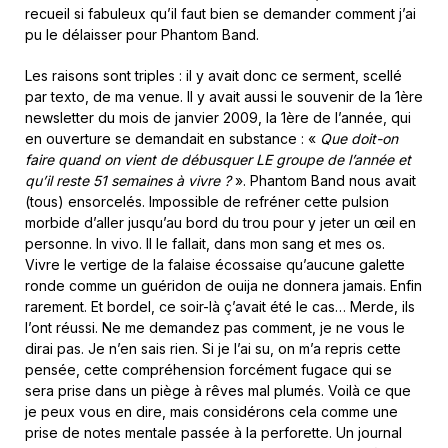
recueil si fabuleux qu’il faut bien se demander comment j’ai
pu le délaisser pour Phantom Band.
Les raisons sont triples : il y avait donc ce serment, scellé
par texto, de ma venue. Il y avait aussi le souvenir de la 1ère
newsletter du mois de janvier 2009, la 1ère de l’année, qui
en ouverture se demandait en substance : «
Que doit-on
faire quand on vient de débusquer LE groupe de l’année et
qu’il reste 51 semaines à vivre ?
». Phantom Band nous avait
(tous) ensorcelés. Impossible de refréner cette pulsion
morbide d’aller jusqu’au bord du trou pour y jeter un œil en
personne. In vivo. Il le fallait, dans mon sang et mes os.
Vivre le vertige de la falaise écossaise qu’aucune galette
ronde comme un guéridon de ouija ne donnera jamais. Enfin
rarement. Et bordel, ce soir-là ç’avait été le cas… Merde, ils
l’ont réussi. Ne me demandez pas comment, je ne vous le
dirai pas. Je n’en sais rien. Si je l’ai su, on m’a repris cette
pensée, cette compréhension forcément fugace qui se
sera prise dans un piège à rêves mal plumés. Voilà ce que
je peux vous en dire, mais considérons cela comme une
prise de notes mentale passée à la perforette. Un journal