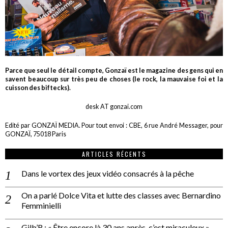
Parce que seul le détail compte, Gonzaï est le magazine des gens qui en
savent beaucoup sur très peu de choses (le rock, la mauvaise foi et la
cuisson des biftecks).
desk AT gonzai.com
Edité par GONZAÏ MEDIA. Pour tout envoi : CBE, 6 rue André Messager, pour
GONZAÏ, 75018 Paris
ARTICLES RÉCENTS
Dans le vortex des jeux vidéo consacrés à la pêche
On a parlé Dolce Vita et lutte des classes avec Bernardino
Femminielli
Gilb’R : « Être encore là 30 ans après, c’est miraculeux »