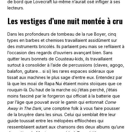
de bord que Lovecraft lui-même n’aurait osé infliger à ses
lecteurs.
Les vestiges d’une nuit montée à cru
Dans les profondeurs de tombeau de la rue Boyer, cinq
types en barbes et chemises travaillaient assidûment sur
des instruments bricolés. Ils parlaient peu mais se refilaient à
l’occasion des regards d’ouvriers avançant bien. Sans
quitter leurs bonnets de Cousteau-kids, ils travaillaient
surtout à consolider à l’aide de percussions (claves, agogo,
balafon, guitare… si si) les rares espaces sidéraux que
tissait aux machines le plus sage d’entre eux. Entendez par
là que les moaï de Rapa Nui étaient moins stoïques que ce
rouquin-là. Du haut de la marche où j’étais perché, j’étais
moins fasciné par le forgeron qui officiait à la batterie que
par l’âge que pouvait avoir le gamin qui entonnait
Come
Away in The Dark
, une comptine folk à vous faire pousser
de la bruyère dans les sinus. Celui qui semblait être leur
guide toussait entre les mélopées effilochées qui
ressemblaient autant aux chansons des deux albums qu’une