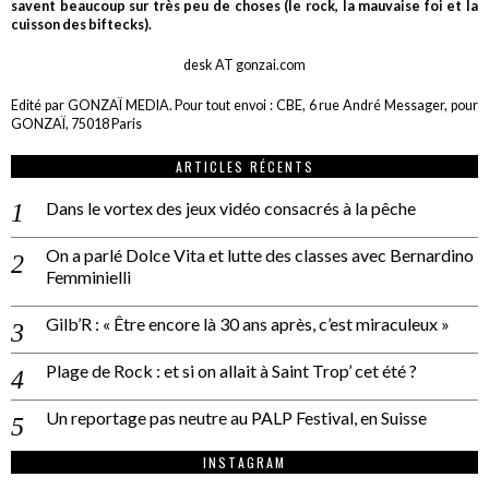
savent beaucoup sur très peu de choses (le rock, la mauvaise foi et la
cuisson des biftecks).
desk AT gonzai.com
Edité par GONZAÏ MEDIA. Pour tout envoi : CBE, 6 rue André Messager, pour
GONZAÏ, 75018 Paris
ARTICLES RÉCENTS
Dans le vortex des jeux vidéo consacrés à la pêche
On a parlé Dolce Vita et lutte des classes avec Bernardino
Femminielli
Gilb’R : « Être encore là 30 ans après, c’est miraculeux »
Plage de Rock : et si on allait à Saint Trop’ cet été ?
Un reportage pas neutre au PALP Festival, en Suisse
INSTAGRAM