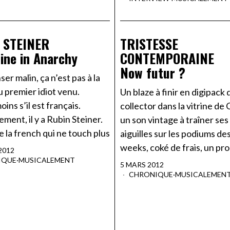
 STEINER
TRISTESSE
line in Anarchy
CONTEMPORAINE
Now futur ?
ser malin, ça n’est pas à la
 premier idiot venu.
Un blaze à finir en digipack
ins s’il est français.
collector dans la vitrine de 
ent, il y a Rubin Steiner.
un son vintage à traîner ses
 la french qui ne touch plus
aiguilles sur les podiums de
weeks, coké de frais, un pr
2012
IQUE
·
MUSICALEMENT
5 MARS 2012
CHRONIQUE
·
MUSICALEMEN