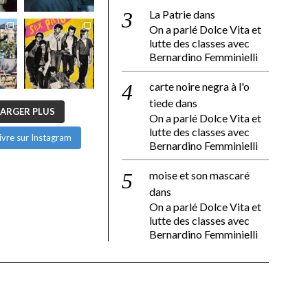
La Patrie
dans
On a parlé Dolce Vita et
lutte des classes avec
Bernardino Femminielli
carte noire negra à l'o
tiede
dans
ARGER PLUS
On a parlé Dolce Vita et
lutte des classes avec
ivre sur Instagram
Bernardino Femminielli
moise et son mascaré
dans
On a parlé Dolce Vita et
lutte des classes avec
Bernardino Femminielli