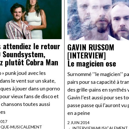
s attendiez le retour
GAVIN RUSSOM
D Soundsystem,
[INTERVIEW]
z plutôt Cobra Man
Le magicien ose
o » punk joué avec les
Surnommé ‘’le magicien’’ pa
ans le vent sur un skate,
pairs pour sa capacité à tr
iques à jouer dans un porno
des grille-pains en synthés 
our vieux fans de disco et
Gavin l’est aussi pour ses t
 chansons toutes aussi
passe passe qui l’auront vu 
tes
en a peine
2017
2 JUIN 2014
IQUE
·
MUSICALEMENT
INTERVIEW
·
MUSICALEMENT