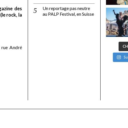
Un reportage pas neutre
gazine des
au PALP Festival, en Suisse
le rock, la
CH
 rue André
Su