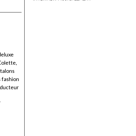
 deluxe
Colette,
 talons
s fashion
oducteur
T