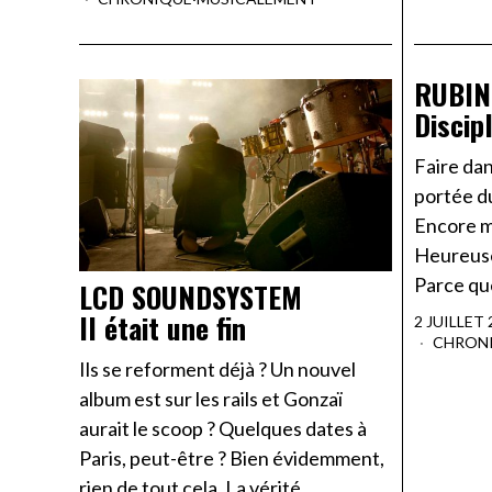
RUBIN
Discip
Faire dan
portée du
Encore mo
Heureusem
Parce que
LCD SOUNDSYSTEM
Il était une fin
2 JUILLET 
CHRON
Ils se reforment déjà ? Un nouvel
album est sur les rails et Gonzaï
aurait le scoop ? Quelques dates à
Paris, peut-être ? Bien évidemment,
rien de tout cela. La vérité