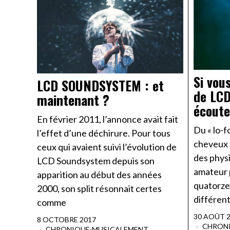
Si vou
LCD SOUNDSYSTEM : et
de LC
maintenant ?
écoute
En février 2011, l’annonce avait fait
Du « lo-f
l’effet d’une déchirure. Pour tous
cheveux d
ceux qui avaient suivi l’évolution de
des phys
LCD Soundsystem depuis son
amateur p
apparition au début des années
quatorze
2000, son split résonnait certes
différen
comme
30 AOÛT 
8 OCTOBRE 2017
CHRON
CHRONIQUE
·
MUSICALEMENT