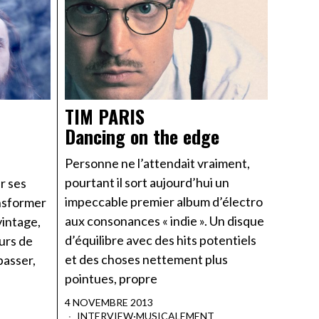
TIM PARIS
Dancing on the edge
Personne ne l’attendait vraiment,
pourtant il sort aujourd’hui un
r ses
impeccable premier album d’électro
ansformer
aux consonances « indie ». Un disque
vintage,
d’équilibre avec des hits potentiels
ours de
et des choses nettement plus
passer,
pointues, propre
4 NOVEMBRE 2013
INTERVIEW
·
MUSICALEMENT