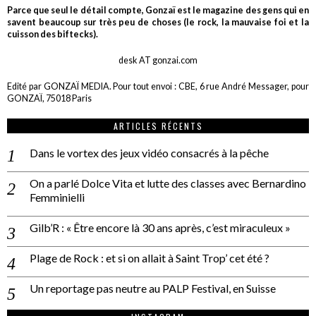
Parce que seul le détail compte, Gonzaï est le magazine des gens qui en
savent beaucoup sur très peu de choses (le rock, la mauvaise foi et la
cuisson des biftecks).
desk AT gonzai.com
Edité par GONZAÏ MEDIA. Pour tout envoi : CBE, 6 rue André Messager, pour
GONZAÏ, 75018 Paris
ARTICLES RÉCENTS
Dans le vortex des jeux vidéo consacrés à la pêche
On a parlé Dolce Vita et lutte des classes avec Bernardino
Femminielli
Gilb’R : « Être encore là 30 ans après, c’est miraculeux »
Plage de Rock : et si on allait à Saint Trop’ cet été ?
Un reportage pas neutre au PALP Festival, en Suisse