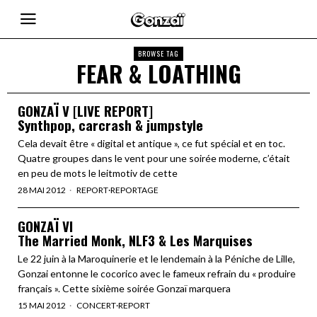
BROWSE TAG
FEAR & LOATHING
GONZAÏ V [LIVE REPORT]
Synthpop, carcrash & jumpstyle
Cela devait être « digital et antique », ce fut spécial et en toc.
Quatre groupes dans le vent pour une soirée moderne, c’était
en peu de mots le leitmotiv de cette
28 MAI 2012
REPORT
·
REPORTAGE
GONZAÏ VI
The Married Monk, NLF3 & Les Marquises
Le 22 juin à la Maroquinerie et le lendemain à la Péniche de Lille,
Gonzai entonne le cocorico avec le fameux refrain du « produire
français ». Cette sixième soirée Gonzaï marquera
15 MAI 2012
CONCERT
·
REPORT