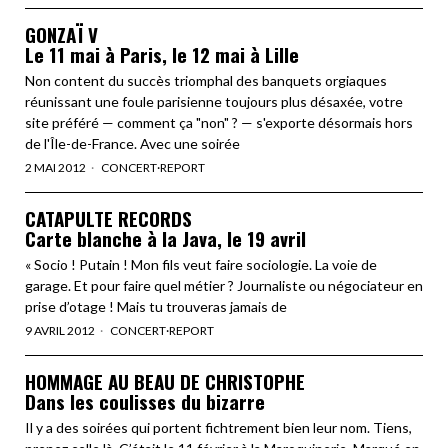
GONZAÏ V
Le 11 mai à Paris, le 12 mai à Lille
Non content du succès triomphal des banquets orgiaques
réunissant une foule parisienne toujours plus désaxée, votre
site préféré — comment ça "non" ? — s'exporte désormais hors
de l'Île-de-France. Avec une soirée
2 MAI 2012
CONCERT
·
REPORT
CATAPULTE RECORDS
Carte blanche à la Java, le 19 avril
« Socio ! Putain ! Mon fils veut faire sociologie. La voie de
garage. Et pour faire quel métier ? Journaliste ou négociateur en
prise d’otage ! Mais tu trouveras jamais de
9 AVRIL 2012
CONCERT
·
REPORT
HOMMAGE AU BEAU DE CHRISTOPHE
Dans les coulisses du bizarre
Il y a des soirées qui portent fichtrement bien leur nom. Tiens,