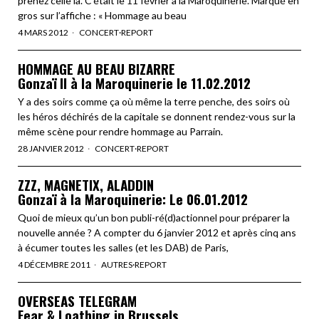
prenez celle là. C’était le 11 février à la Maroquinerie. Marqué en
gros sur l’affiche : « Hommage au beau
4 MARS 2012
CONCERT
·
REPORT
HOMMAGE AU BEAU BIZARRE
Gonzaï II à la Maroquinerie le 11.02.2012
Y a des soirs comme ça où même la terre penche, des soirs où
les héros déchirés de la capitale se donnent rendez-vous sur la
même scène pour rendre hommage au Parrain.
28 JANVIER 2012
CONCERT
·
REPORT
ZZZ, MAGNETIX, ALADDIN
Gonzaï à la Maroquinerie: Le 06.01.2012
Quoi de mieux qu’un bon publi-ré(d)actionnel pour préparer la
nouvelle année ? A compter du 6 janvier 2012 et après cinq ans
à écumer toutes les salles (et les DAB) de Paris,
4 DÉCEMBRE 2011
AUTRES
·
REPORT
OVERSEAS TELEGRAM
Fear & Loathing in Brussels