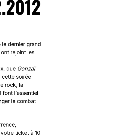
.2012
 le dernier grand
ont rejoint les
ux, que
Gonzaï
 cette soirée
le rock, la
 font l’essentiel
onger le combat
rrence,
votre ticket à 10