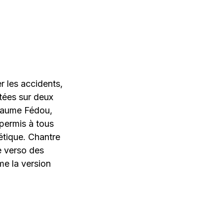
r les accidents,
otées sur deux
llaume Fédou,
 permis à tous
hétique. Chantre
e verso des
e la version