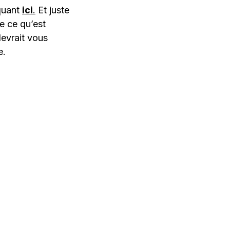
iquant
ici
.
Et juste
e ce qu’est
devrait vous
e.