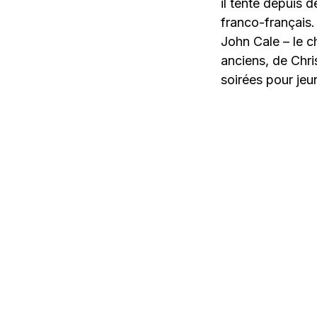
il tente depuis 
franco-français.
John Cale – le c
anciens, de Chr
soirées pour jeu