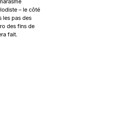
u marasme
odiste – le côté
s les pas des
o des fins de
ra fait.