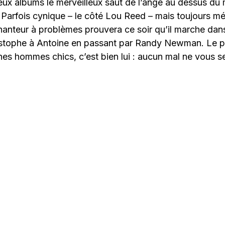
deux albums le merveilleux saut de l’ange au dessus d
 Parfois cynique – le côté Lou Reed – mais toujours mél
hanteur à problèmes prouvera ce soir qu’il marche dan
istophe à Antoine en passant par Randy Newman. Le pr
nes hommes chics, c’est bien lui : aucun mal ne vous se