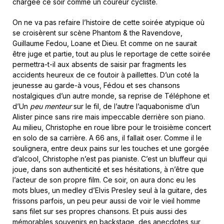
chargée ce soir comme un coureur cycliste.
On ne va pas refaire l’histoire de cette soirée atypique où
se croisèrent sur scène Phantom & the Ravendove,
Guillaume Fedou, Loane et Dieu. Et comme on ne saurait
être juge et partie, tout au plus le reportage de cette soirée
permettra-t-il aux absents de saisir par fragments les
accidents heureux de ce foutoir à paillettes. D’un coté la
jeunesse au garde-à vous, Fédou et ses chansons
nostalgiques d’un autre monde, sa reprise de Téléphone et
d’Un
peu menteur
sur le fil, de l’autre l’aquabonisme d’un
Alister pince sans rire mais impeccable derrière son piano.
Au milieu, Christophe en roue libre pour le troisième concert
en solo de sa carrière. A 66 ans, il fallait oser. Comme il le
soulignera, entre deux pains sur les touches et une gorgée
d’alcool, Christophe n’est pas pianiste. C’est un bluffeur qui
joue, dans son authenticité et ses hésitations, à n’être que
l’acteur de son propre film. Ce soir, on aura donc eu les
mots blues, un medley d’Elvis Presley seul à la guitare, des
frissons parfois, un peu peur aussi de voir le vieil homme
sans filet sur ses propres chansons. Et puis aussi des
mémorables souvenirs en backstage, des anecdotes sur