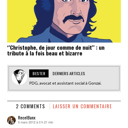
‘’Christophe, de jour comme de nuit’’ : un
tribute à la fois beau et bizarre
BESTER
DERNIERS ARTICLES
PDG, avocat et assistant social à Gonzaï.
2 COMMENTS
LAISSER UN COMMENTAIRE
RecelBanx
5 mars 2012 à 0 h 21 min
dit :