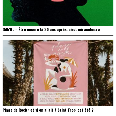
Gilb’R : « Être encore là 30 ans après, c’est miraculeux »
Plage de Rock : et si on allait à Saint Trop’ cet été ?