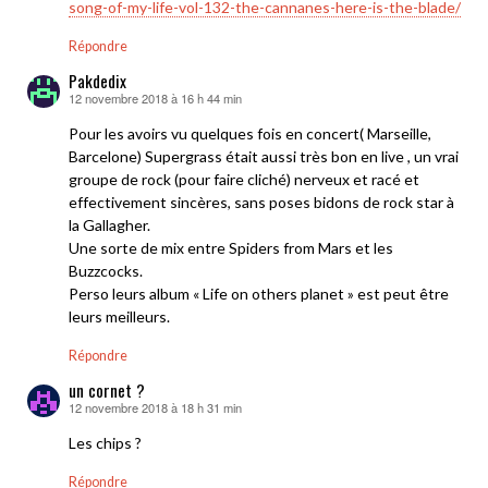
song-of-my-life-vol-132-the-cannanes-here-is-the-blade/
Répondre
Pakdedix
12 novembre 2018 à 16 h 44 min
dit :
Pour les avoirs vu quelques fois en concert( Marseille,
Barcelone) Supergrass était aussi très bon en live , un vrai
groupe de rock (pour faire cliché) nerveux et racé et
effectivement sincères, sans poses bidons de rock star à
la Gallagher.
Une sorte de mix entre Spiders from Mars et les
Buzzcocks.
Perso leurs album « Life on others planet » est peut être
leurs meilleurs.
Répondre
un cornet ?
12 novembre 2018 à 18 h 31 min
dit :
Les chips ?
Répondre