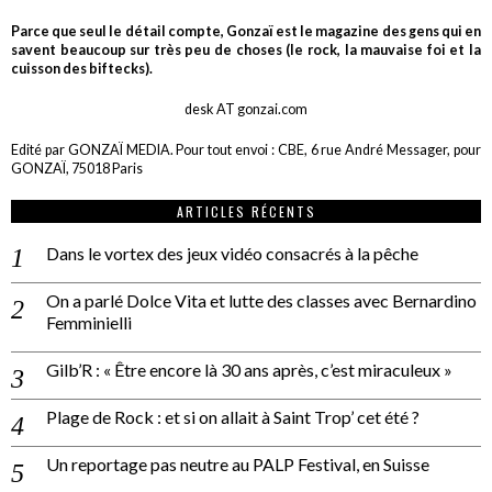
Parce que seul le détail compte, Gonzaï est le magazine des gens qui en
savent beaucoup sur très peu de choses (le rock, la mauvaise foi et la
cuisson des biftecks).
desk AT gonzai.com
Edité par GONZAÏ MEDIA. Pour tout envoi : CBE, 6 rue André Messager, pour
GONZAÏ, 75018 Paris
ARTICLES RÉCENTS
Dans le vortex des jeux vidéo consacrés à la pêche
On a parlé Dolce Vita et lutte des classes avec Bernardino
Femminielli
Gilb’R : « Être encore là 30 ans après, c’est miraculeux »
Plage de Rock : et si on allait à Saint Trop’ cet été ?
Un reportage pas neutre au PALP Festival, en Suisse