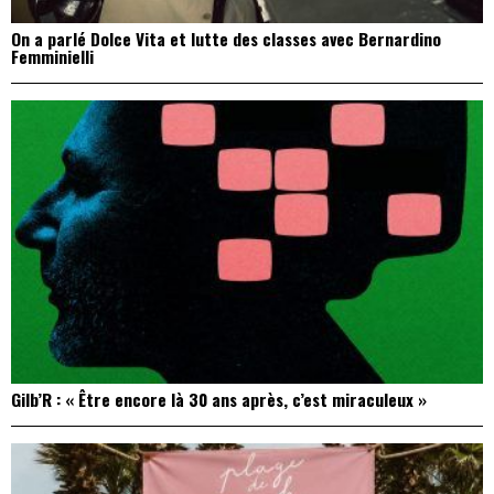
On a parlé Dolce Vita et lutte des classes avec Bernardino
Femminielli
Gilb’R : « Être encore là 30 ans après, c’est miraculeux »