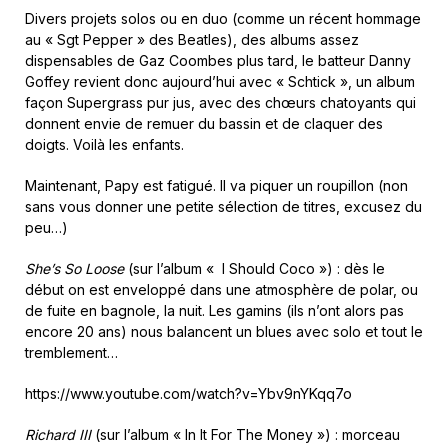
Divers projets solos ou en duo (comme un récent hommage
au « Sgt Pepper » des Beatles), des albums assez
dispensables de Gaz Coombes plus tard, le batteur Danny
Goffey revient donc aujourd’hui avec « Schtick », un album
façon Supergrass pur jus, avec des chœurs chatoyants qui
donnent envie de remuer du bassin et de claquer des
doigts. Voilà les enfants.
Maintenant, Papy est fatigué. Il va piquer un roupillon (non
sans vous donner une petite sélection de titres, excusez du
peu…)
She’s So Loose
(sur l’album « I Should Coco ») : dès le
début on est enveloppé dans une atmosphère de polar, ou
de fuite en bagnole, la nuit. Les gamins (ils n’ont alors pas
encore 20 ans) nous balancent un blues avec solo et tout le
tremblement…
https://www.youtube.com/watch?v=Ybv9nYKqq7o
Richard III
(sur l’album « In It For The Money ») : morceau