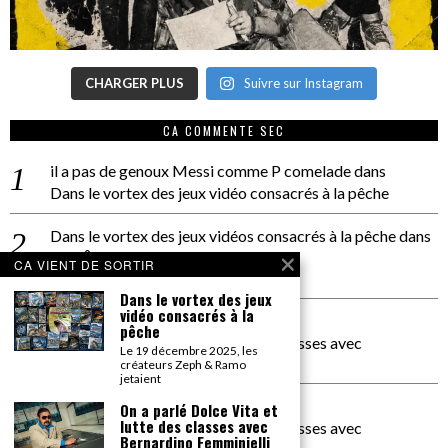
CHARGER PLUS
Suivre sur Instagram
CA COMMENTE SEC
il a pas de genoux Messi comme P comelade
dans
Dans le vortex des jeux vidéo consacrés à la pêche
Dans le vortex des jeux vidéos consacrés à la pêche
dans
PACÔME THIELLEMENT
CA VIENT DE SORTIR
La séance d’Hip Gnose
Dans le vortex des jeux
vidéo consacrés à la
La Patrie
dans
pêche
On a parlé Dolce Vita et lutte des classes avec
Le 19 décembre 2025, les
Bernardino Femminielli
créateurs Zeph & Ramo
jetaient
carte noire negra à l'o tiede
dans
On a parlé Dolce Vita et
lutte des classes avec
On a parlé Dolce Vita et lutte des classes avec
Bernardino Femminielli
Bernardino Femminielli