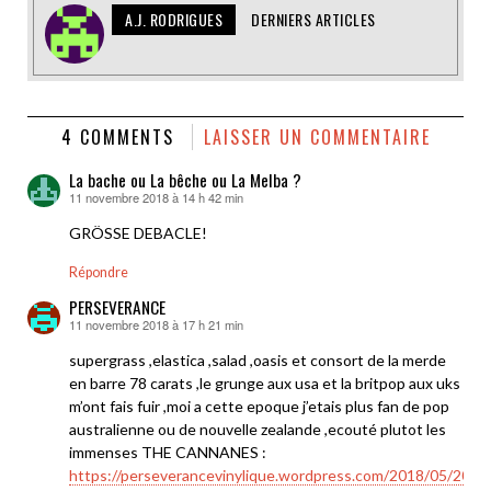
A.J. RODRIGUES
DERNIERS ARTICLES
4 COMMENTS
LAISSER UN COMMENTAIRE
La bache ou La bêche ou La Melba ?
11 novembre 2018 à 14 h 42 min
dit :
GRÖSSE DEBACLE!
Répondre
PERSEVERANCE
11 novembre 2018 à 17 h 21 min
dit :
supergrass ,elastica ,salad ,oasis et consort de la merde
en barre 78 carats ,le grunge aux usa et la britpop aux uks
m’ont fais fuir ,moi a cette epoque j’etais plus fan de pop
australienne ou de nouvelle zealande ,ecouté plutot les
immenses THE CANNANES :
https://perseverancevinylique.wordpress.com/2018/05/20/th