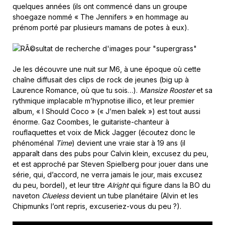
quelques années (ils ont commencé dans un groupe
shoegaze nommé « The Jennifers » en hommage au
prénom porté par plusieurs mamans de potes à eux).
Je les découvre une nuit sur M6, à une époque où cette
chaîne diffusait des clips de rock de jeunes (big up à
Laurence Romance, où que tu sois…).
Mansize Rooster
et sa
rythmique implacable m’hypnotise illico, et leur premier
album, « I Should Coco » (« J’men balek ») est tout aussi
énorme. Gaz Coombes, le guitariste-chanteur à
rouflaquettes et voix de Mick Jagger (écoutez donc le
phénoménal
Time
) devient une vraie star à 19 ans (il
apparaît dans des pubs pour Calvin klein, excusez du peu,
et est approché par Steven Spielberg pour jouer dans une
série, qui, d’accord, ne verra jamais le jour, mais excusez
du peu, bordel), et leur titre
Alright
qui figure dans la BO du
naveton
Clueless
devient un tube planétaire (Alvin et les
Chipmunks l’ont repris, excuseriez-vous du peu ?).