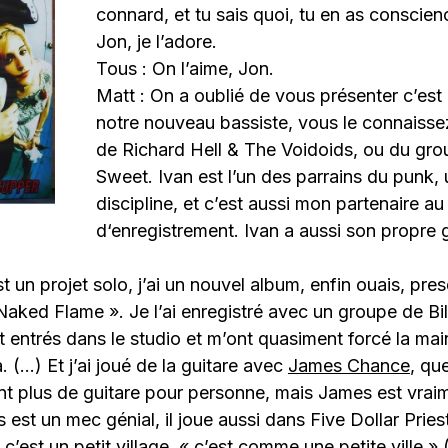
connard, et tu sais quoi, tu en as conscien
Jon, je l’adore.
Tous : On l’aime, Jon.
Matt : On a oublié de vous présenter c’est 
notre nouveau bassiste, vous le connaisse
de Richard Hell & The Voidoids, ou du gr
Sweet. Ivan est l’un des parrains du punk, 
discipline, et c’est aussi mon partenaire au
d‘enregistrement. Ivan a aussi son propre 
st un projet solo, j’ai un nouvel album, enfin ouais, pre
Naked Flame ». Je l’ai enregistré avec un groupe de Bi
t entrés dans le studio et m’ont quasiment forcé la mai
. (…) Et j’ai joué de la guitare avec
James Chance
, que
t plus de guitare pour personne, mais James est vraim
est un mec génial, il joue aussi dans Five Dollar Priest
’est un petit village, « c’est comme une petite ville » 