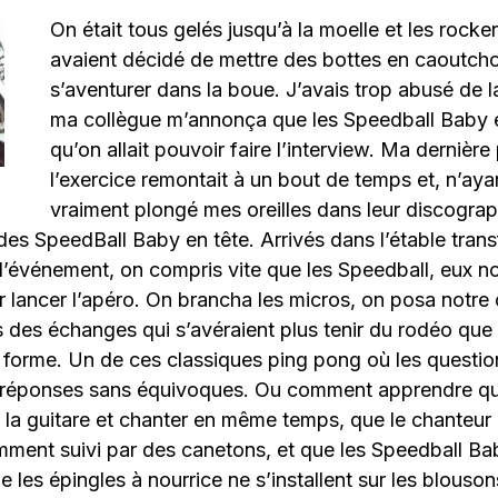
On était tous gelés jusqu’à la moelle et les rocker
avaient décidé de mettre des bottes en caoutch
s’aventurer dans la boue. J’avais trop abusé de l
ma collègue m’annonça que les Speedball Baby ét
qu’on allait pouvoir faire l’interview. Ma dernière
l’exercice remontait à un bout de temps et, n’aya
vraiment plongé mes oreilles dans leur discograph
es SpeedBall Baby en tête. Arrivés dans l’étable tran
’événement, on compris vite que les Speedball, eux no
 lancer l’apéro. On brancha les micros, on posa notre c
 des échanges qui s’avéraient plus tenir du rodéo que 
forme. Un de ces classiques ping pong où les questio
s réponses sans équivoques. Ou comment apprendre q
e la guitare et chanter en même temps, que le chanteu
mment suivi par des canetons, et que les Speedball Ba
 les épingles à nourrice ne s’installent sur les blouson