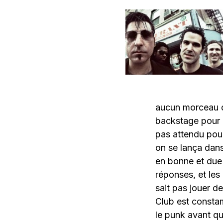
aucun morceau d
backstage pour l
pas attendu pour
on se lança dans
en bonne et due 
réponses, et le
sait pas jouer d
Club est consta
le punk avant que