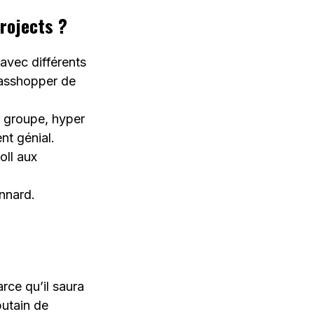
projects ?
e avec différents
rasshopper de
r groupe, hyper
nt génial.
oll aux
onnard.
arce qu’il saura
putain de