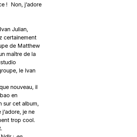
ce ! Non, j’adore
Ivan Julian,
z certainement
oupe de Matthew
un maître de la
 studio
groupe, le Ivan
sque nouveau, il
lbao en
n sur cet album,
 j’adore, je ne
ent trop cool.
.
(Ndlr :
en