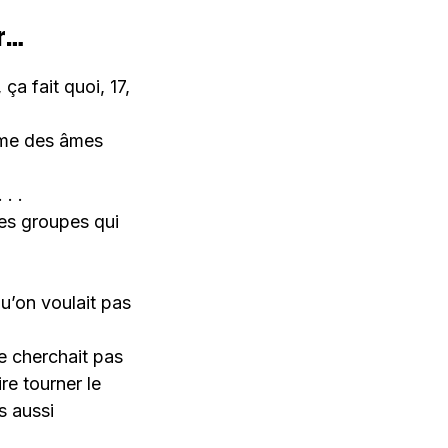
er…
a fait quoi, 17,
omme des âmes
. .
des groupes qui
qu’on voulait pas
e cherchait pas
re tourner le
s aussi