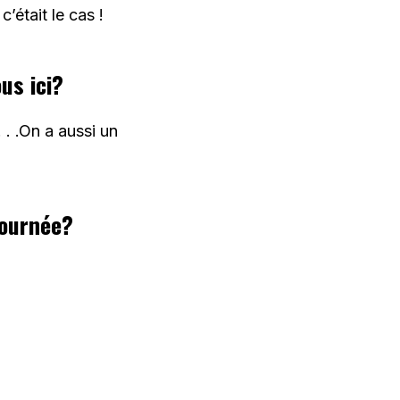
’était le cas !
us ici?
 . .On a aussi un
tournée?