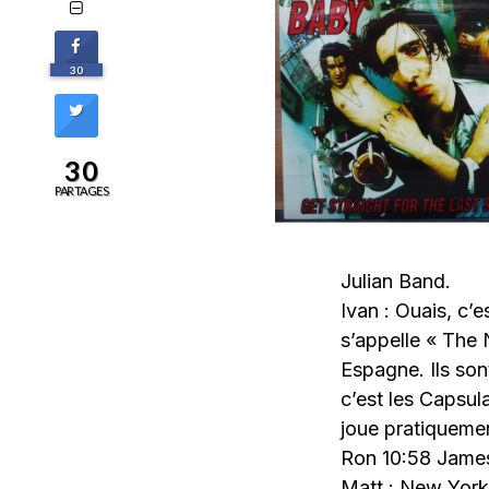
30
30
PARTAGES
Julian Band.
Ivan : Ouais, c’e
s’appelle « The 
Espagne. Ils son
c’est les Capsula
joue pratiquemen
Ron 10:58 James 
Matt : New York c