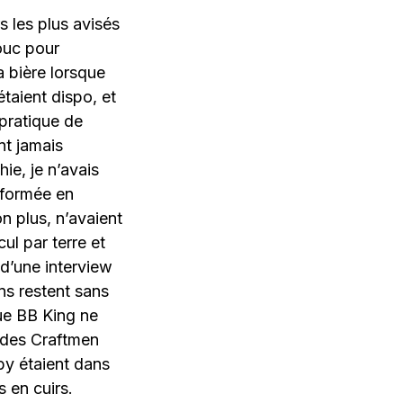
s les plus avisés
ouc pour
a bière lorsque
aient dispo, et
 pratique de
nt jamais
ie, je n’avais
sformée en
n plus, n’avaient
ul par terre et
d’une interview
ns restent sans
ue BB King ne
r des Craftmen
by étaient dans
s en cuirs.