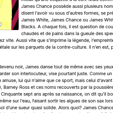
James Chance possède aussi plusieurs noms
disent l’avoir vu sous d’autres formes, se 
James White, James Chance ou James Whit
Blacks. A chaque fois, il est question de co
chaudes et de pains dans la gueule des spec
z vite. Aussi vite que s’imprime la légende, l’empreint
’étale sur les parquets de la contre-culture. Il n’en est, p
is devenu noir, James danse tout de même avec ses yeu
arder son interlocuteur, vise pourtant juste. Comme un 
en amuse, lui qui n’aime que ce sport, mais celui d’avant
, Barney Ross et ces noms recouverts par la poussièr
 Cinquante sept ans après sa naissance, on dit qu’il b
même sur l’eau, faisant sortir les algues de son sax lor
sol d’une sueur quasi solide. Alors quoi? James Chanc