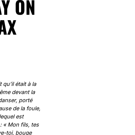
AY ON
SAX
u’il était à la
même devant la
danser, porté
use de la foule,
lequel est
 « Mon fils, tes
ve-toi, bouge