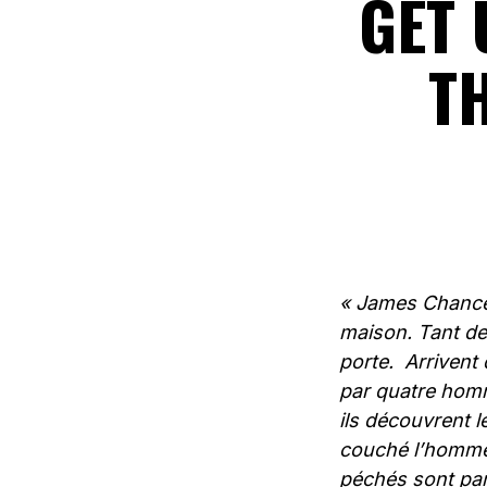
GET 
TH
« James Chance é
maison. Tant de
porte. Arrivent
par quatre homm
ils découvrent l
couché l’homme 
péchés sont par