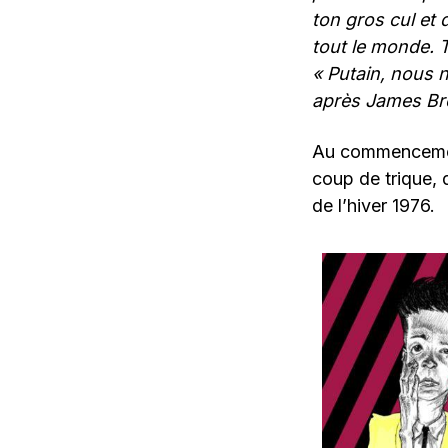
ton gros cul et 
tout le monde. T
« Putain, nous n
après James B
Au commencement
coup de trique,
de l’hiver 1976.