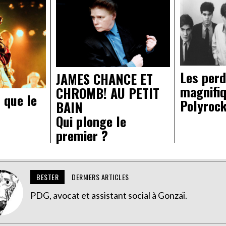
Les per
JAMES CHANCE ET
magnifi
CHROMB! AU PETIT
 que le
Polyroc
BAIN
Qui plonge le
premier ?
BESTER
DERNIERS ARTICLES
PDG, avocat et assistant social à Gonzaï.