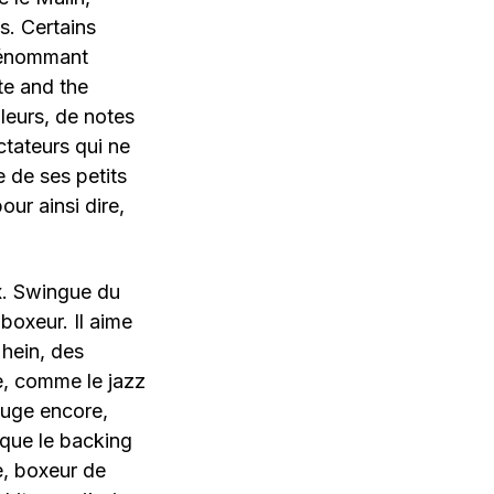
. Certains
prénommant
e and the
uleurs, de notes
tateurs qui ne
e de ses petits
our ainsi dire,
x. Swingue du
boxeur. Il aime
 hein, des
e, comme le jazz
ouge encore,
sque le backing
e, boxeur de