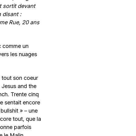
 sortit devant
 disant :
2ème Rue, 20 ans
ec comme un
ers les nuages
s tout son coeur
e Jesus and the
ch. Trente cinq
se sentait encore
ullshit » – une
core tout, que la
sonne parfois
 le Malin,