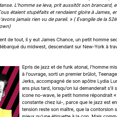
danse. L’homme se leva, prit aussitôt son brancard, et
ous étaient stupéfaits et rendaient gloire à James, en
’avons jamais rien vu de pareil. » ( Evangile de la 5
rown)
 de tout, il y eut James Chance, un petit homme s
 débarqué du midwest, descendant sur New-York à trav
Epris de jazz et de funk atonal, l’homme mi
à l’ouvrage, sorti un premier brûlot, Teenag
Jerks, accompagné de son apôtre Lydia Lun
ans plus tard, lorsqu’on lui demanderait s’il 
icone no-wave, le petit homme répondrait « b
constante chez lui-, parce que le jazz est en
tension reste son maître, que la contorsion 
mieux qu’une étiquette à la con. Mais comme