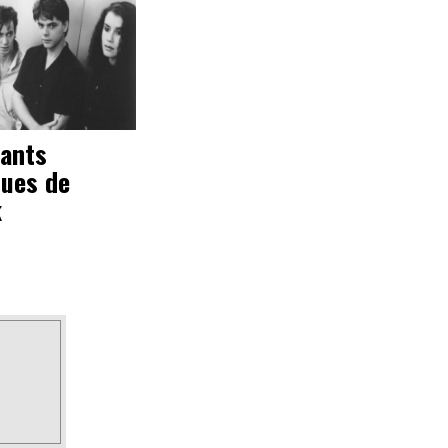
dants
ques de
k