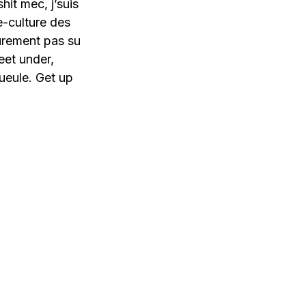
it mec, j’suis
e-culture des
sûrement pas su
eet under,
ueule. Get up