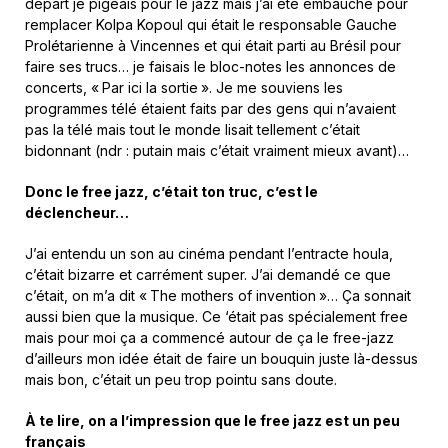
départ je pigeais pour le jazz mais j’ai été embauché pour
remplacer Kolpa Kopoul qui était le responsable Gauche
Prolétarienne à Vincennes et qui était parti au Brésil pour
faire ses trucs… je faisais le bloc-notes les annonces de
concerts, « Par ici la sortie ». Je me souviens les
programmes télé étaient faits par des gens qui n’avaient
pas la télé mais tout le monde lisait tellement c’était
bidonnant (ndr : putain mais c’était vraiment mieux avant)…
Donc le free jazz, c’était ton truc, c’est le
déclencheur…
J’ai entendu un son au cinéma pendant l’entracte houla,
c’était bizarre et carrément super. J’ai demandé ce que
c’était, on m’a dit « The mothers of invention »… Ça sonnait
aussi bien que la musique. Ce ‘était pas spécialement free
mais pour moi ça a commencé autour de ça le free-jazz
d’ailleurs mon idée était de faire un bouquin juste là-dessus
mais bon, c’était un peu trop pointu sans doute.
À te lire, on a l’impression que le free jazz est un peu
français