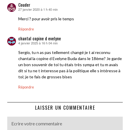
Couder
27 janvier 2020 à 1 h 40 min
dit :
Merci ? pour avoir pris le temps
Répondre
chantal copine d evelyne
4 janvier 2025 à 16 h 04 min
dit :
Sergio, tu n as pas tellement changé je t ai reconnu
chantal la copine d Evelyne Buda dans le 18ème? Je garde
un bon souvenir de toi tu étais très sympa et tu m avais
dit si tu ne t interesse pas à la politique elle s intéresse à
toi; je te fais de grosses bises
Répondre
LAISSER UN COMMENTAIRE