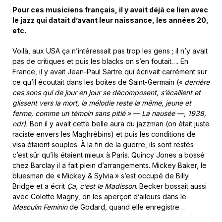
Pour ces musiciens français, il y avait déjà ce lien avec
le jazz qui datait d’avant leur naissance, les années 20,
etc.
Voilà, aux USA ça n’intéressait pas trop les gens ; il n’y avait
pas de critiques et puis les blacks on s’en foutait…. En
France, il y avait Jean-Paul Sartre qui écrivait carrément sur
ce qu’il écoutait dans les boites de Saint-Germain («
derrière
ces sons qui de jour en jour se décomposent, s’écaillent et
glissent vers la mort, la mélodie reste la même, jeune et
ferme, comme un témoin sans pitié
» — La nausée —, 1938,
ndr).
Bon il y avait cette belle aura du jazzman (on était juste
raciste envers les Maghrébins) et puis les conditions de
visa étaient souples. À la fin de la guerre, ils sont restés
c’est sûr qu’ils étaient mieux à Paris. Quincy Jones a bossé
chez Barclay il a fait plein d’arrangements. Mickey Baker, le
bluesman de « Mickey & Sylvia » s’est occupé de Billy
Bridge et a écrit
Ça, c’est le Madisson
. Becker bossait aussi
avec Colette Magny, on les aperçoit d’aileurs dans le
Masculin Feminin
de Godard, quand elle enregistre…