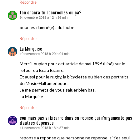
Répondre
ton chacra tu l'accroches ou çà?
9 novembre 2018 à 12 h 36 min
dit :
pour les damné(e)s du loube
Répondre
La Marquise
10 novembre 2018 à 20 h 04 min
dit :
Merci Loupien pour cet article de mai 1996 (Libé) sur le
retour du Beau Bizarre.
Et aussi pour le rugby, la bicyclette ou bien des portraits
du Music-Hall amerloque.
Je me permets de vous saluer bien bas.
La Marquise
Répondre
con mais pas si bizarre dans sa repnse qui n'argumente pas
d'autres depenses
11 novembre 2018 à 18 h 37 min
dit :
reponse a reponse que personne ne reponse, si t’es seul