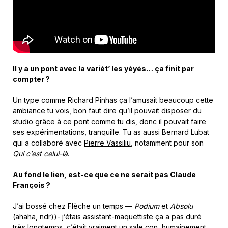
Il y a un pont avec la variét’ les yéyés… ça finit par
compter
?
Un type comme Richard Pinhas ça l’amusait beaucoup cette
ambiance tu vois, bon faut dire qu’il pouvait disposer du
studio grâce à ce pont comme tu dis, donc il pouvait faire
ses expérimentations, tranquille. Tu as aussi Bernard Lubat
qui a collaboré avec
Pierre Vassiliu
, notamment pour son
Qui c’est celui-là
.
Au fond le lien, est-ce que ce ne serait pas Claude
François
?
J’ai bossé chez Flèche un temps —
Podium
et
Absolu
(ahaha, ndr))- j’étais assistant-maquettiste ça a pas duré
très longtemps, c’était vraiment un sale con, humainement