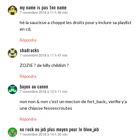
my name is pas ton name
7 novembre 2018 à 11 h 46 min
dit :
hé la saucisse a choppé les droits pour y inclure sa playlist
en cd,
Répondre
shadracks
7 novembre 2018 à 11 h 47 min
dit :
ZOZIE ? de billy childish ?
Répondre
bayon au canon
7 novembre 2018 à 12 h 11 min
dit :
non non & non c’est un mecton de fort_back,, verifie y’a
une chiasse fessescroutes
Répondre
no rock no job plus moyen pour le blow_job
7 novembre 2018 à 14 h 30 min
dit :