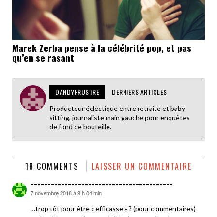
Marek Zerba pense à la célébrité pop, et pas
qu’en se rasant
DANDYFRUSTRE
DERNIERS ARTICLES
Producteur éclectique entre retraite et baby
sitting, journaliste main gauche pour enquêtes
de fond de bouteille.
18 COMMENTS
LAISSER UN COMMENTAIRE
==========================================
7 novembre 2018 à 9 h 04 min
dit :
…trop tôt pour être « efficasse » ? (pour commentaires)