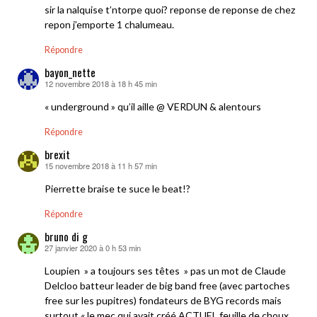
sir la nalquise t’ntorpe quoi? reponse de reponse de chez
repon j’emporte 1 chalumeau.
Répondre
bayon_nette
12 novembre 2018 à 18 h 45 min
dit :
« underground » qu’il aille @ VERDUN & alentours
Répondre
brexit
15 novembre 2018 à 11 h 57 min
dit :
Pierrette braise te suce le beat!?
Répondre
bruno di g
27 janvier 2020 à 0 h 53 min
dit :
Loupien » a toujours ses têtes » pas un mot de Claude
Delcloo batteur leader de big band free (avec partoches
free sur les pupitres) fondateurs de BYG records mais
surtout « le mec qui avait créé ACTUEL feuille de choux