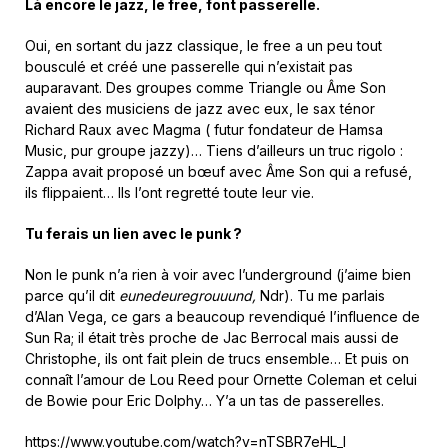
Là encore le jazz, le free, font passerelle.
Oui, en sortant du jazz classique, le free a un peu tout
bousculé et créé une passerelle qui n’existait pas
auparavant. Des groupes comme Triangle ou Âme Son
avaient des musiciens de jazz avec eux, le sax ténor
Richard Raux avec Magma ( futur fondateur de Hamsa
Music, pur groupe jazzy)… Tiens d’ailleurs un truc rigolo :
Zappa avait proposé un bœuf avec Âme Son qui a refusé,
ils flippaient… Ils l’ont regretté toute leur vie.
Tu ferais un lien avec le punk
?
Non le punk n’a rien à voir avec l’underground (j’aime bien
parce qu’il dit
eunedeuregrouuund,
Ndr). Tu me parlais
d’Alan Vega, ce gars a beaucoup revendiqué l’influence de
Sun Ra; il était très proche de Jac Berrocal mais aussi de
Christophe, ils ont fait plein de trucs ensemble… Et puis on
connaît l’amour de Lou Reed pour Ornette Coleman et celui
de Bowie pour Eric Dolphy… Y’a un tas de passerelles.
https://www.youtube.com/watch?v=nTSBR7eHL_I