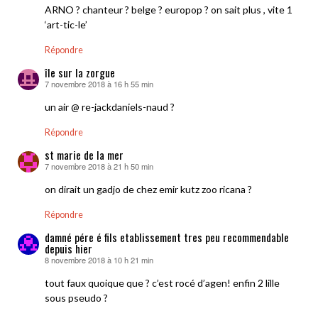
ARNO ? chanteur ? belge ? europop ? on sait plus , vite 1
‘art-tic-le’
Répondre
île sur la zorgue
7 novembre 2018 à 16 h 55 min
dit :
un air @ re-jackdaniels-naud ?
Répondre
st marie de la mer
7 novembre 2018 à 21 h 50 min
dit :
on dirait un gadjo de chez emir kutz zoo ricana ?
Répondre
damné pére é fils etablissement tres peu recommendable
depuis hier
8 novembre 2018 à 10 h 21 min
dit :
tout faux quoique que ? c’est rocé d’agen! enfin 2 lille
sous pseudo ?