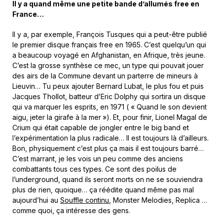
Il y a quand même une petite bande d’allumés free en
France…
Il y a, par exemple, François Tusques qui a peut-être publié
le premier disque français free en 1965. C’est quelqu’un qui
a beaucoup voyagé en Afghanistan, en Afrique, très jeune.
C’est la grosse synthèse ce mec, un type qui pouvait jouer
des airs de la Commune devant un parterre de mineurs à
Lieuvin… Tu peux ajouter Bernard Lubat, le plus fou et puis
Jacques Thollot, batteur d’Eric Dolphy qui sortira un disque
qui va marquer les esprits, en 1971 ( « Quand le son devient
aigu, jeter la girafe à la mer »). Et, pour finir, Lionel Magal de
Crium qui était capable de jongler entre le big band et
l’expérimentation la plus radicale… Il est toujours là d’ailleurs.
Bon, physiquement c’est plus ça mais il est toujours barré…
C’est marrant, je les vois un peu comme des anciens
combattants tous ces types. Ce sont des poilus de
l’underground, quand ils seront morts on ne se souviendra
plus de rien, quoique… ça réédite quand même pas mal
aujourd’hui au
Souffle continu
, Monster Melodies, Replica …
comme quoi, ça intéresse des gens.