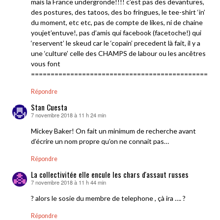
mais la France undergronde!!!! c’est pas des devantures,
des postures, des tatoos, des bo fringues, le tee-shirt ‘in’
du moment, etc etc, pas de compte de likes, ni de chaine
youjet’entuve!, pas d’amis qui facebook (facetoche!) qui
‘reservent’ le skeud car le ‘copain’ precedent là fait, il y a
une ‘culture’ celle des CHAMPS de labour ou les ancêtres
vous font
================================================
Répondre
Stan Cuesta
7 novembre 2018 à 11 h 24 min
dit :
Mickey Baker! On fait un minimum de recherche avant
d’écrire un nom propre qu’on ne connait pas…
Répondre
La collectivitée elle encule les chars d'assaut russes
7 novembre 2018 à 11 h 44 min
dit :
? alors le sosie du membre de telephone , çà ira …. ?
Répondre