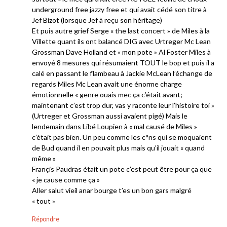
underground free jazzy free et qui avait cédé son titre à
Jef Bizot (lorsque Jef à reçu son héritage)
Et puis autre grief Serge « the last concert » de Miles à la
Villette quant ils ont balancé DIG avec Urtreger Mc Lean
Grossman Dave Holland et « mon pote » Al Foster Miles à
envoyé 8 mesures qui résumaient TOUT le bop et puis il a
calé en passant le flambeau à Jackie McLean l’échange de
regards Miles Mc Lean avait une énorme charge
émotionnelle « genre ouais mec ça c’était avant;
maintenant c’est trop dur, vas y raconte leur l’histoire toi »
(Urtreger et Grossman aussi avaient pigé) Mais le
lendemain dans Libé Loupien à « mal causé de Miles »
c’était pas bien. Un peu comme les c°ns qui se moquaient
de Bud quand il en pouvait plus mais qu’il jouait « quand
même »
Françis Paudras était un pote c’est peut être pour ça que
« je cause comme ça »
Aller salut vieil anar bourge t’es un bon gars malgré
« tout »
Répondre