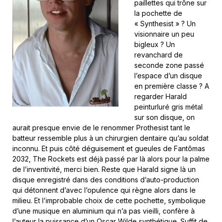
paillettes qui trône sur
la pochette de
« Synthesist » ? Un
visionnaire un peu
bigleux ? Un
revanchard de
seconde zone passé
l’espace d’un disque
en première classe ? A
regarder Harald
peinturluré gris métal
sur son disque, on
aurait presque envie de le renommer Prothesist tant le
batteur ressemble plus à un chirurgien dentaire qu’au soldat
inconnu. Et puis côté déguisement et gueules de Fantômas
2032, The Rockets est déjà passé par là alors pour la palme
de l’inventivité, merci bien. Reste que Harald signe là un
disque enregistré dans des conditions d’auto-production
qui détonnent d’avec l’opulence qui règne alors dans le
milieu. Et l’improbable choix de cette pochette, symbolique
d’une musique en aluminium qui n’a pas vieilli, confère à
l’auteur la puissance d’un Oscar Wilde synthétique. Suffit de