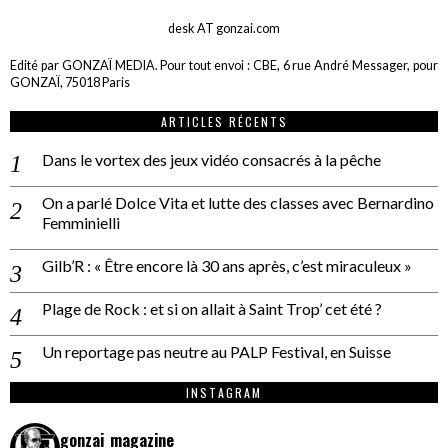
desk AT gonzai.com
Edité par GONZAÏ MEDIA. Pour tout envoi : CBE, 6 rue André Messager, pour
GONZAÏ, 75018 Paris
ARTICLES RÉCENTS
Dans le vortex des jeux vidéo consacrés à la pêche
On a parlé Dolce Vita et lutte des classes avec Bernardino
Femminielli
Gilb’R : « Être encore là 30 ans après, c’est miraculeux »
Plage de Rock : et si on allait à Saint Trop’ cet été ?
Un reportage pas neutre au PALP Festival, en Suisse
INSTAGRAM
gonzai_magazine