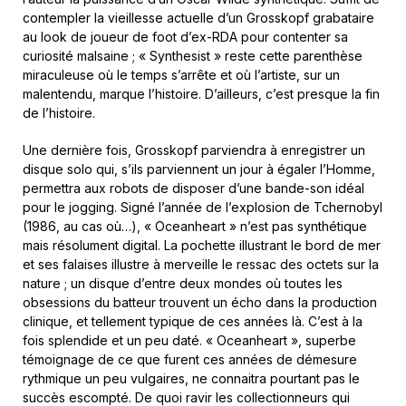
contempler la vieillesse actuelle d’un Grosskopf grabataire
au look de joueur de foot d’ex-RDA pour contenter sa
curiosité malsaine ; « Synthesist » reste cette parenthèse
miraculeuse où le temps s’arrête et où l’artiste, sur un
malentendu, marque l’histoire. D’ailleurs, c’est presque la fin
de l’histoire.
Une dernière fois, Grosskopf parviendra à enregistrer un
disque solo qui, s’ils parviennent un jour à égaler l’Homme,
permettra aux robots de disposer d’une bande-son idéal
pour le jogging. Signé l’année de l’explosion de Tchernobyl
(1986, au cas où…), « Oceanheart » n’est pas synthétique
mais résolument digital. La pochette illustrant le bord de mer
et ses falaises illustre à merveille le ressac des octets sur la
nature ; un disque d’entre deux mondes où toutes les
obsessions du batteur trouvent un écho dans la production
clinique, et tellement typique de ces années là. C’est à la
fois splendide et un peu daté. « Oceanheart », superbe
témoignage de ce que furent ces années de démesure
rythmique un peu vulgaires, ne connaitra pourtant pas le
succès escompté. De quoi ravir les collectionneurs qui