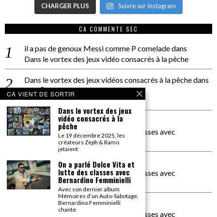
CHARGER PLUS
Suivre sur Instagram
CA COMMENTE SEC
il a pas de genoux Messi comme P comelade
dans
Dans le vortex des jeux vidéo consacrés à la pêche
Dans le vortex des jeux vidéos consacrés à la pêche
dans
PACÔME THIELLEMENT
CA VIENT DE SORTIR
La séance d’Hip Gnose
Dans le vortex des jeux
vidéo consacrés à la
La Patrie
dans
pêche
On a parlé Dolce Vita et lutte des classes avec
Le 19 décembre 2025, les
Bernardino Femminielli
créateurs Zeph & Ramo
jetaient
carte noire negra à l'o tiede
dans
On a parlé Dolce Vita et
lutte des classes avec
On a parlé Dolce Vita et lutte des classes avec
Bernardino Femminielli
Bernardino Femminielli
Avec son dernier album
Mémoires d’un Auto-Sabotage,
moise et son mascaré
dans
Bernardino Femminielli
chante
On a parlé Dolce Vita et lutte des classes avec