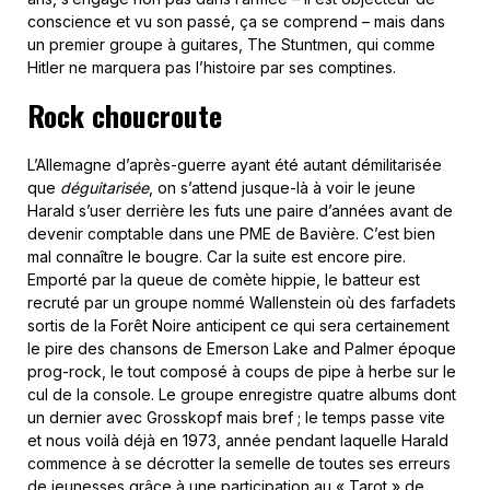
conscience et vu son passé, ça se comprend – mais dans
un premier groupe à guitares, The Stuntmen, qui comme
Hitler ne marquera pas l’histoire par ses comptines.
Rock choucroute
L’Allemagne d’après-guerre ayant été autant démilitarisée
que
déguitarisée
, on s’attend jusque-là à voir le jeune
Harald s’user derrière les futs une paire d’années avant de
devenir comptable dans une PME de Bavière. C’est bien
mal connaître le bougre. Car la suite est encore pire.
Emporté par la queue de comète hippie, le batteur est
recruté par un groupe nommé Wallenstein où des farfadets
sortis de la Forêt Noire anticipent ce qui sera certainement
le pire des chansons de Emerson Lake and Palmer époque
prog-rock, le tout composé à coups de pipe à herbe sur le
cul de la console. Le groupe enregistre quatre albums dont
un dernier avec Grosskopf mais bref ; le temps passe vite
et nous voilà déjà en 1973, année pendant laquelle Harald
commence à se décrotter la semelle de toutes ses erreurs
de jeunesses grâce à une participation au « Tarot » de