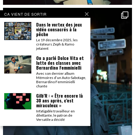
CA VIENT DE SORTIR
Dans le vortex des jeux
vidéo consacrés à la
pêche
Le 19 décembre 2025, les
créateurs Zeph & Ramo
jetaient
On a parlé Dolce Vita et
lutte des classes avec
Bernardino Femminielli
Avec son dernier album
Mémoires d’un Auto-Sabotage,
Bernardino Femminielli
chante
Gilb’R : « Être encore là
30 ans après, c’est
miraculeux »
Infatigable travailleur en
dilettante, le patron de
Versatile a décidé