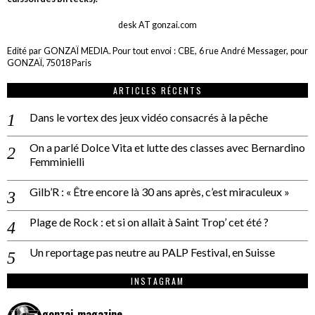
desk AT gonzai.com
Edité par GONZAÏ MEDIA. Pour tout envoi : CBE, 6 rue André Messager, pour
GONZAÏ, 75018 Paris
ARTICLES RÉCENTS
Dans le vortex des jeux vidéo consacrés à la pêche
On a parlé Dolce Vita et lutte des classes avec Bernardino
Femminielli
Gilb’R : « Être encore là 30 ans après, c’est miraculeux »
Plage de Rock : et si on allait à Saint Trop’ cet été ?
Un reportage pas neutre au PALP Festival, en Suisse
INSTAGRAM
gonzai_magazine