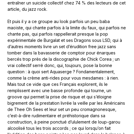
entraîner un suicide collectif chez 74 % des lecteurs de cet
article, du jazz rock.
Et puis il y a ce groupe au look parfois un peu baba
maoïste, qui chante parfois à la limite du faux, qui parfois ne
chante pas, qui parfois rappellerait presque la pop
expérimentale de Burgalat et ses Dragons sous LSD, qui à
d’autres moments livre un set d’érudition free jazz sans
tomber dans la bavasserie de comptoir pour énarques
bercés trop près de la discographie de Chick Corea ; un
vrai collectif serré donc, qui, toujours, pose la bonne
question : à quoi sert Aquaserge ? Fondamentalement,
comme la crème anti-rides pour vous mesdames : à rien.
Mais tout ce vide que ces Français explorent, ils le
remplissent avec une basse profonde qui tourne, un
groove qui permet la prise de risque et qui s’éloigne
bigrement de la prestation livrée la veille par les Américains
de Thee Oh Sees et leur set un peu cromagnonesque,
c’est-à-dire rudimentaire et préhistorique dans sa
construction, à peine ponctué d’ululement de loup-garou
alcoolisé tous les trois accords ; ce qui lorsqu’on fait