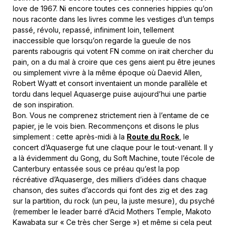
love de 1967. Ni encore toutes ces conneries hippies qu’on
nous raconte dans les livres comme les vestiges d’un temps
passé, révolu, repassé, infiniment loin, tellement
inaccessible que lorsqu’on regarde la gueule de nos
parents rabougris qui votent FN comme on irait chercher du
pain, on a du mal à croire que ces gens aient pu être jeunes
ou simplement vivre à la même époque où Daevid Allen,
Robert Wyatt et consort inventaient un monde parallèle et
tordu dans lequel Aquaserge puise aujourd’hui une partie
de son inspiration.
Bon. Vous ne comprenez strictement rien à l’entame de ce
papier, je le vois bien. Recommençons et disons le plus
simplement : cette après-midi à la
Route du Rock
, le
concert d’Aquaserge fut une claque pour le tout-venant. Il y
a là évidemment du Gong, du Soft Machine, toute l’école de
Canterbury entassée sous ce préau qu’est la pop
récréative d’Aquaserge, des milliers d’idées dans chaque
chanson, des suites d’accords qui font des zig et des zag
sur la partition, du rock (un peu, la juste mesure), du psyché
(remember le leader barré d’Acid Mothers Temple, Makoto
Kawabata sur « Ce très cher Serge ») et même si cela peut