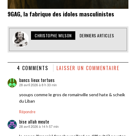
9GAG, la fabrique des idoles masculinistes
CHRISTOPHE WILSON
DERNIERS ARTICLES
4 COMMENTS
LAISSER UN COMMENTAIRE
bancs lieux tortues
28 avril 2026 à 8 h 33 min
dit :
yooups comme le gros de romainville send hate & scheik
du Liban
Répondre
bise allah meute
28 avril 2026 à 14 h 57 min
dit :