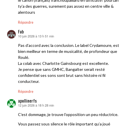
le canon (français) franchoupaillard en difficulté? pourtan
ty’a des guerres, surement pas assez en centre ville &
alentours
Répondre
Fab
10 juin 2026 à 13 h 51 min
dit :
Pas d’accord avec la conclusion. Le label Crydamoure, est
bien meilleur en terme de musicalité, de profondeur que
Roulé.
La colab avec Charlotte Gainsbourg est excellente.
Je pense que sans GMHC, Bangalter serait resté
confidentiel ses sons sont brut sans histoire ni fil
conducteur.
Répondre
apollinerfs
12 juin 2026 à 18 h 28 min
dit :
C’est dommage, je trouve l’opposition un peu réductrice.
Vous passez sous silence le rôle important qu’a joué