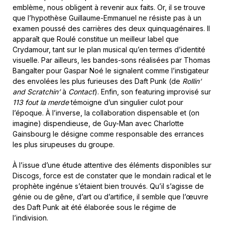
emblème, nous obligent à revenir aux faits. Or, il se trouve
que l’hypothèse Guillaume-Emmanuel ne résiste pas à un
examen poussé des carrières des deux quinquagénaires. Il
apparaît que Roulé constitue un meilleur label que
Crydamour, tant sur le plan musical qu’en termes d’identité
visuelle. Par ailleurs, les bandes-sons réalisées par Thomas
Bangalter pour Gaspar Noé le signalent comme l’instigateur
des envolées les plus furieuses des Daft Punk (de
Rollin’
and Scratchin’
à
Contact
). Enfin, son featuring improvisé sur
113 fout la merde
témoigne d’un singulier culot pour
l’époque. À l’inverse, la collaboration dispensable et (on
imagine) dispendieuse, de Guy-Man avec Charlotte
Gainsbourg le désigne comme responsable des errances
les plus sirupeuses du groupe.
À l’issue d’une étude attentive des éléments disponibles sur
Discogs, force est de constater que le mondain radical et le
prophète ingénue s’étaient bien trouvés. Qu’il s’agisse de
génie ou de gêne, d’art ou d’artifice, il semble que l’œuvre
des Daft Punk ait été élaborée sous le régime de
l’indivision.